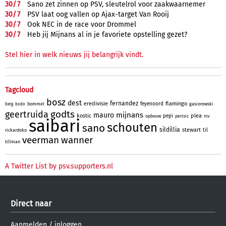
30/
7
Sano zet zinnen op PSV, sleutelrol voor zaakwaarnemer
30/
7
PSV laat oog vallen op Ajax-target Van Rooij
30/
7
Ook NEC in de race voor Drommel
30/
7
Heb jij Mijnans al in je favoriete opstelling gezet?
Stel hier in welk nieuws jij belangrijk vindt.
Tagcloud
bosz
dest
fernandez
eredivisie
flamingo
feyenoord
bommel
gasiorowski
berg
bodo
godts
geertruida
mijnans
mauro
kostic
plea
pepi
opbouw
perisic
rcv
saibari
schouten
sano
sildillia
stewart
til
rickardoko
veerman
wanner
tillman
A Twitter List by psv.supporters.nl
Direct naar
Aanmelden
/
inloggen