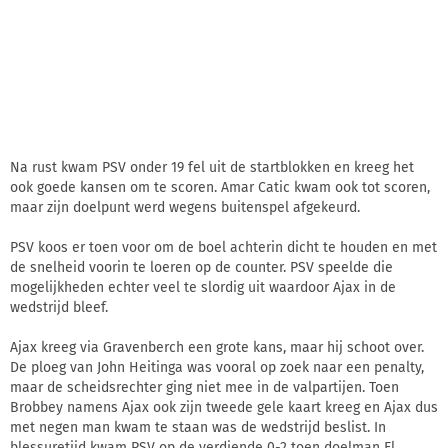
Na rust kwam PSV onder 19 fel uit de startblokken en kreeg het
ook goede kansen om te scoren. Amar Catic kwam ook tot scoren,
maar zijn doelpunt werd wegens buitenspel afgekeurd.
PSV koos er toen voor om de boel achterin dicht te houden en met
de snelheid voorin te loeren op de counter. PSV speelde die
mogelijkheden echter veel te slordig uit waardoor Ajax in de
wedstrijd bleef.
Ajax kreeg via Gravenberch een grote kans, maar hij schoot over.
De ploeg van John Heitinga was vooral op zoek naar een penalty,
maar de scheidsrechter ging niet mee in de valpartijen. Toen
Brobbey namens Ajax ook zijn tweede gele kaart kreeg en Ajax dus
met negen man kwam te staan was de wedstrijd beslist. In
blessuretijd kwam PSV op de verdiende 0-2 toen doelman El