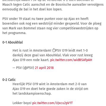
Maach tegen Catic aanschot en de Bosnische aanvaller vervolgens
eenvoudig de bal in het doel kon lopen.
PSV onder 19 staat nu twee punten voor op Ajax en heeft
bovendien ook nog een wedstrijd minder gespeeld. Voor de ploeg
van Mark van Bommel staan nog vier competitiewedstrijden op
het programma.
0-1 Aboukhlal
Het is rust in Amsterdam! ⏱PSV O19 leidt met 1-0
dankzij deze goal van Abouhklal. Vlak voor rust kreeg
Ajax O19 een rode kaart.
pic.twitter.com/widBSAfpAH
— PSV (@PSV)
21 april 2018
0-2 Catic
Heerlijk! PSV O19 wint in Amsterdam met 2-0 van
Ajax O19 en doet hele goede zaken in de strijd om
het landskampioenschap.
Lekker boys!
pic.twitter.com/UJxcu2pV1T