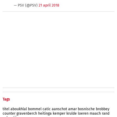
— PSV (@PSV)
21 april 2018
Tags
titel
aboukhlal
bommel
catic
aanschot
amar
bosnische
brobbey
counter
gravenberch
heitinga
kemper
krulde
loeren
maach
rand