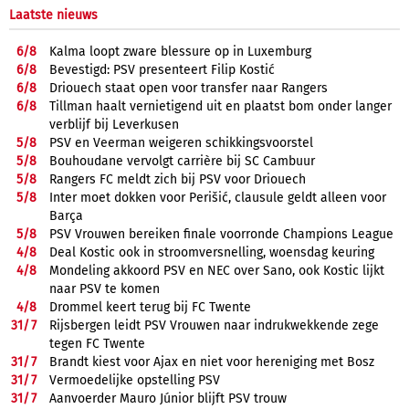
Laatste nieuws
6/
8
Kalma loopt zware blessure op in Luxemburg
6/
8
Bevestigd: PSV presenteert Filip Kostić
6/
8
Driouech staat open voor transfer naar Rangers
6/
8
Tillman haalt vernietigend uit en plaatst bom onder langer
verblijf bij Leverkusen
5/
8
PSV en Veerman weigeren schikkingsvoorstel
5/
8
Bouhoudane vervolgt carrière bij SC Cambuur
5/
8
Rangers FC meldt zich bij PSV voor Driouech
5/
8
Inter moet dokken voor Perišić, clausule geldt alleen voor
Barça
5/
8
PSV Vrouwen bereiken finale voorronde Champions League
4/
8
Deal Kostic ook in stroomversnelling, woensdag keuring
4/
8
Mondeling akkoord PSV en NEC over Sano, ook Kostic lijkt
naar PSV te komen
4/
8
Drommel keert terug bij FC Twente
31/
7
Rijsbergen leidt PSV Vrouwen naar indrukwekkende zege
tegen FC Twente
31/
7
Brandt kiest voor Ajax en niet voor hereniging met Bosz
31/
7
Vermoedelijke opstelling PSV
31/
7
Aanvoerder Mauro Júnior blijft PSV trouw