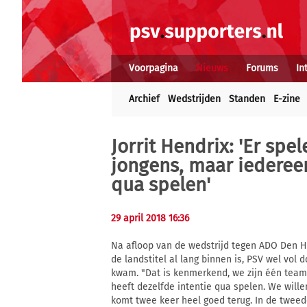
Voorpagina
Nieuws
Forums
In
Archief
Wedstrijden
Standen
E-zine
Jorrit Hendrix: 'Er sp
jongens, maar iedereen
qua spelen'
29 april 2018 16:36
Na afloop van de wedstrijd tegen ADO Den H
de landstitel al lang binnen is, PSV wel vo
kwam. "Dat is kenmerkend, we zijn één team
heeft dezelfde intentie qua spelen. We willen
komt twee keer heel goed terug. In de tweede