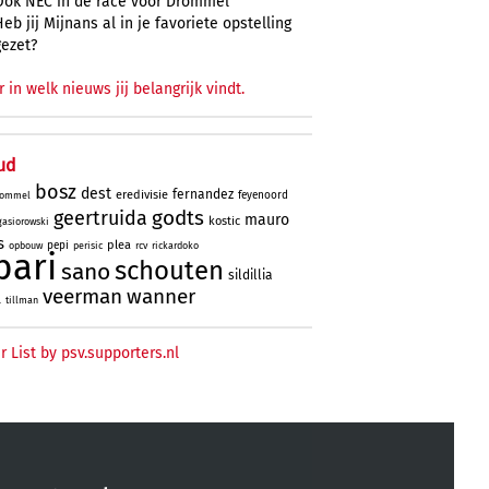
Ook NEC in de race voor Drommel
Heb jij Mijnans al in je favoriete opstelling
gezet?
r in welk nieuws jij belangrijk vindt.
ud
bosz
dest
fernandez
eredivisie
feyenoord
ommel
godts
geertruida
mauro
kostic
gasiorowski
s
plea
pepi
opbouw
perisic
rcv
rickardoko
bari
schouten
sano
sildillia
veerman
wanner
l
tillman
r List by psv.supporters.nl