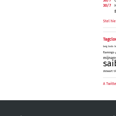
30/
7
30/
7
Stel hie
Tagclo
b
berg
bodo
flamingo
mijnan
sai
stewart
ti
A Twitte