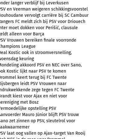
onder langer verblijf bij Leverkusen
PSV en Veerman weigeren schikkingsvoorstel
Bouhoudane vervolgt carrière bij SC Cambuur
Rangers FC meldt zich bij PSV voor Driouech
Inter moet dokken voor Perišić, clausule
geldt alleen voor Barça
PSV Vrouwen bereiken finale voorronde
Champions League
Deal Kostic ook in stroomversnelling,
woensdag keuring
Mondeling akkoord PSV en NEC over Sano,
ook Kostic lijkt naar PSV te komen
Drommel keert terug bij FC Twente
Rijsbergen leidt PSV Vrouwen naar
indrukwekkende zege tegen FC Twente
Brandt kiest voor Ajax en niet voor
hereniging met Bosz
Vermoedelijke opstelling PSV
Aanvoerder Mauro Júnior blijft PSV trouw
Sano zet zinnen op PSV, sleutelrol voor
zaakwaarnemer
PSV laat oog vallen op Ajax-target Van Rooij