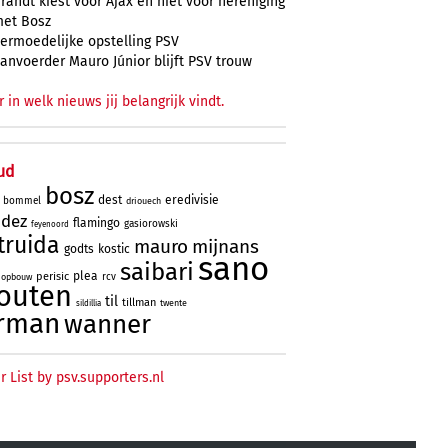
randt kiest voor Ajax en niet voor hereniging
et Bosz
ermoedelijke opstelling PSV
anvoerder Mauro Júnior blijft PSV trouw
r in welk nieuws jij belangrijk vindt.
ud
bosz
dest
eredivisie
bommel
driouech
ndez
flamingo
gasiorowski
feyenoord
truida
mauro
mijnans
godts
kostic
sano
saibari
plea
perisic
rcv
opbouw
outen
til
tillman
twente
sildillia
rman
wanner
r List by psv.supporters.nl