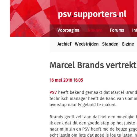
Voorpagina
Nieuws
Forums
In
Archief
Wedstrijden
Standen
E-zine
Marcel Brands vertrekt
16 mei 2018 16:05
PSV
heeft bekend gemaakt dat Marcel Brands 
technisch manager heeft de Raad van Commis
overstap naar Engeland te maken.
Brands geeft zelf aan dat het een moeilijke 
ik denk dat dit een goede stap op het juiste
naar mijn zin en PSV heeft me de keuze gege
echt lastig om iets dat goed is los te laten,