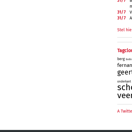
31/
7
B
m
31/
7
V
31/
7
A
Stel hie
Tagclo
berg
bodo
ferna
geer
onderkant
sch
vee
A Twitte