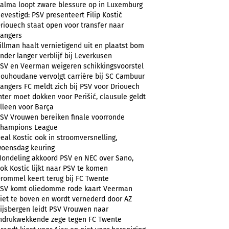
alma loopt zware blessure op in Luxemburg
evestigd: PSV presenteert Filip Kostić
riouech staat open voor transfer naar
angers
illman haalt vernietigend uit en plaatst bom
nder langer verblijf bij Leverkusen
SV en Veerman weigeren schikkingsvoorstel
ouhoudane vervolgt carrière bij SC Cambuur
angers FC meldt zich bij PSV voor Driouech
nter moet dokken voor Perišić, clausule geldt
lleen voor Barça
SV Vrouwen bereiken finale voorronde
hampions League
eal Kostic ook in stroomversnelling,
oensdag keuring
ondeling akkoord PSV en NEC over Sano,
ok Kostic lijkt naar PSV te komen
rommel keert terug bij FC Twente
SV komt oliedomme rode kaart Veerman
iet te boven en wordt vernederd door AZ
ijsbergen leidt PSV Vrouwen naar
ndrukwekkende zege tegen FC Twente