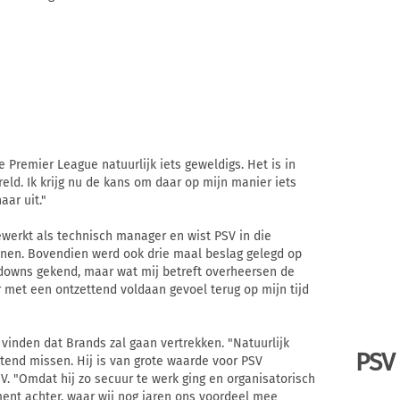
e Premier League natuurlijk iets geweldigs. Het is in
reld. Ik krijg nu de kans om daar op mijn manier iets
aar uit."
gewerkt als technisch manager en wist PSV in die
nnen. Bovendien werd ook drie maal beslag gelegd op
 downs gekend, maar wat mij betreft overheersen de
ar met een ontzettend voldaan gevoel terug op mijn tijd
vinden dat Brands zal gaan vertrekken. "Natuurlijk
PSV
end missen. Hij is van grote waarde voor PSV
V. "Omdat hij zo secuur te werk ging en organisatorisch
ament achter, waar wij nog jaren ons voordeel mee