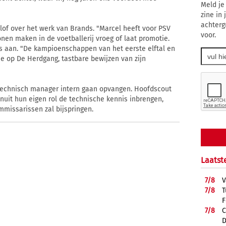
Meld je
zine in
achterg
lof over het werk van Brands. "Marcel heeft voor PSV
voor.
onen maken in de voetballerij vroeg of laat promotie.
s aan. "De kampioenschappen van het eerste elftal en
ie op De Herdgang, tastbare bewijzen van zijn
 technisch manager intern gaan opvangen. Hoofdscout
anuit hun eigen rol de technische kennis inbrengen,
mmissarissen zal bijspringen.
Laatst
7/
8
V
7/
8
T
F
7/
8
C
D