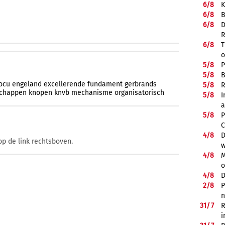
6/
8
K
6/
8
B
6/
8
D
R
6/
8
T
o
5/
8
P
5/
8
B
ocu
engeland
excellerende
fundament
gerbrands
5/
8
R
chappen
knopen
knvb
mechanisme
organisatorisch
5/
8
I
a
5/
8
P
C
4/
8
D
op de link rechtsboven.
w
4/
8
M
o
4/
8
D
2/
8
P
n
31/
7
R
i