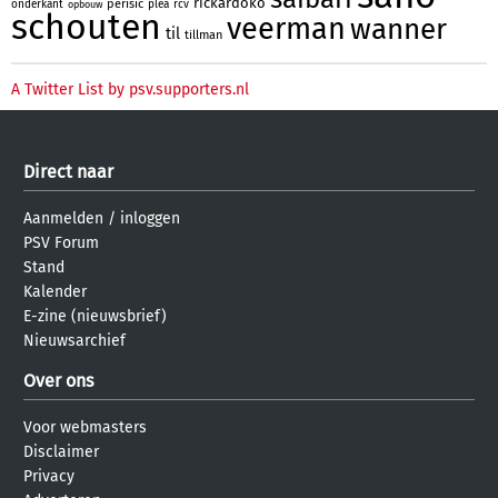
rickardoko
perisic
onderkant
plea
rcv
opbouw
schouten
veerman
wanner
til
tillman
A Twitter List by psv.supporters.nl
Direct naar
Aanmelden
/
inloggen
PSV Forum
Stand
Kalender
E-zine (nieuwsbrief)
Nieuwsarchief
Over ons
Voor webmasters
Disclaimer
Privacy