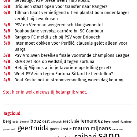
6/
8
Bevestigd: PSV presenteert Filip Kostić
6/
8
Driouech staat open voor transfer naar Rangers
6/
8
Tillman haalt vernietigend uit en plaatst bom onder langer
verblijf bij Leverkusen
5/
8
PSV en Veerman weigeren schikkingsvoorstel
5/
8
Bouhoudane vervolgt carrière bij SC Cambuur
5/
8
Rangers FC meldt zich bij PSV voor Driouech
5/
8
Inter moet dokken voor Perišić, clausule geldt alleen voor
Barça
5/
8
PSV Vrouwen bereiken finale voorronde Champions League
4/
8
KNVB zet Bos op wedstrijd tegen Fortuna
4/
8
Heb jij Mijnans al in je favoriete opstelling gezet?
4/
8
Weet PSV zich tegen Fortuna Sittard te herstellen?
4/
8
Deal Kostic ook in stroomversnelling, woensdag keuring
Stel hier in welk nieuws jij belangrijk vindt.
Tagcloud
bosz
fernandez
berg
dest
eredivisie
feyenoord
driouech
flamingo
bodo
bommel
geertruida
mauro
mijnans
kostic
godts
gasiorowski
nederland
sano
saibari