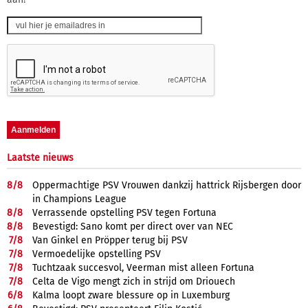
Laatste nieuws
8/
8
Oppermachtige PSV Vrouwen dankzij hattrick Rijsbergen door
in Champions League
8/
8
Verrassende opstelling PSV tegen Fortuna
8/
8
Bevestigd: Sano komt per direct over van NEC
7/
8
Van Ginkel en Pröpper terug bij PSV
7/
8
Vermoedelijke opstelling PSV
7/
8
Tuchtzaak succesvol, Veerman mist alleen Fortuna
7/
8
Celta de Vigo mengt zich in strijd om Driouech
6/
8
Kalma loopt zware blessure op in Luxemburg