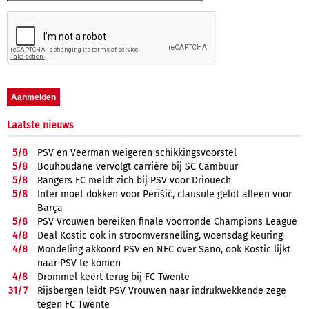
Laatste nieuws
5/
8
PSV en Veerman weigeren schikkingsvoorstel
5/
8
Bouhoudane vervolgt carrière bij SC Cambuur
5/
8
Rangers FC meldt zich bij PSV voor Driouech
5/
8
Inter moet dokken voor Perišić, clausule geldt alleen voor
Barça
5/
8
PSV Vrouwen bereiken finale voorronde Champions League
4/
8
Deal Kostic ook in stroomversnelling, woensdag keuring
4/
8
Mondeling akkoord PSV en NEC over Sano, ook Kostic lijkt
naar PSV te komen
4/
8
Drommel keert terug bij FC Twente
31/
7
Rijsbergen leidt PSV Vrouwen naar indrukwekkende zege
tegen FC Twente