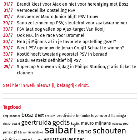
31/
7
Brandt kiest voor Ajax en niet voor hereniging met Bosz
31/
7
Vermoedelijke opstelling PSV
31/
7
Aanvoerder Mauro Júnior blijft PSV trouw
30/
7
Sano zet zinnen op PSV, sleutelrol voor zaakwaarnemer
30/
7
PSV laat oog vallen op Ajax-target Van Rooij
30/
7
Ook NEC in de race voor Drommel
30/
7
Heb jij Mijnans al in je favoriete opstelling gezet?
30/
7
Weet PSV opnieuw de Johan Cruijff Schaal te winnen?
30/
7
Kostić heeft tweejarig voorstel PSV in beraad
29/
7
Boadu vertrekt definitief bij PSV
29/
7
Supercup Vrouwen vrijdag in Philips Stadion, gratis ticket te
claimen
Stel hier in welk nieuws jij belangrijk vindt.
Tagcloud
bosz
dest
eredivisie
feyenoord
flamingo
fernandez
bommel
berg
driouech
godts
geertruida
mauro
mijnans
gasiorowski
kostic
pepi
opbouw
saibari
schouten
sano
plea
perisic
rickardoko
rcv
veerman
wanner
sildillia
stewart
til