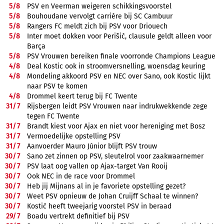
5/
8
PSV en Veerman weigeren schikkingsvoorstel
5/
8
Bouhoudane vervolgt carrière bij SC Cambuur
5/
8
Rangers FC meldt zich bij PSV voor Driouech
5/
8
Inter moet dokken voor Perišić, clausule geldt alleen voor
Barça
5/
8
PSV Vrouwen bereiken finale voorronde Champions League
4/
8
Deal Kostic ook in stroomversnelling, woensdag keuring
4/
8
Mondeling akkoord PSV en NEC over Sano, ook Kostic lijkt
naar PSV te komen
4/
8
Drommel keert terug bij FC Twente
31/
7
Rijsbergen leidt PSV Vrouwen naar indrukwekkende zege
tegen FC Twente
31/
7
Brandt kiest voor Ajax en niet voor hereniging met Bosz
31/
7
Vermoedelijke opstelling PSV
31/
7
Aanvoerder Mauro Júnior blijft PSV trouw
30/
7
Sano zet zinnen op PSV, sleutelrol voor zaakwaarnemer
30/
7
PSV laat oog vallen op Ajax-target Van Rooij
30/
7
Ook NEC in de race voor Drommel
30/
7
Heb jij Mijnans al in je favoriete opstelling gezet?
30/
7
Weet PSV opnieuw de Johan Cruijff Schaal te winnen?
30/
7
Kostić heeft tweejarig voorstel PSV in beraad
29/
7
Boadu vertrekt definitief bij PSV