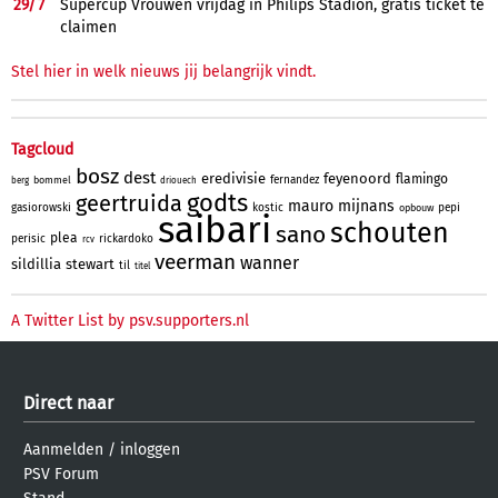
29/
7
Supercup Vrouwen vrijdag in Philips Stadion, gratis ticket te
claimen
Stel hier in welk nieuws jij belangrijk vindt.
Tagcloud
bosz
dest
eredivisie
feyenoord
flamingo
fernandez
bommel
berg
driouech
godts
geertruida
mauro
mijnans
gasiorowski
kostic
pepi
opbouw
saibari
schouten
sano
plea
perisic
rickardoko
rcv
veerman
wanner
sildillia
stewart
til
titel
A Twitter List by psv.supporters.nl
Direct naar
Aanmelden
/
inloggen
PSV Forum