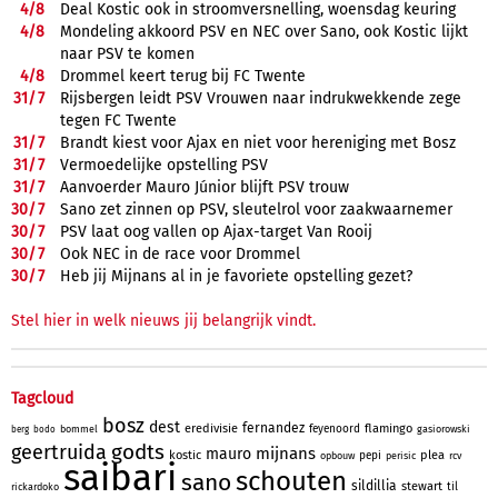
4/
8
Deal Kostic ook in stroomversnelling, woensdag keuring
4/
8
Mondeling akkoord PSV en NEC over Sano, ook Kostic lijkt
naar PSV te komen
4/
8
Drommel keert terug bij FC Twente
31/
7
Rijsbergen leidt PSV Vrouwen naar indrukwekkende zege
tegen FC Twente
31/
7
Brandt kiest voor Ajax en niet voor hereniging met Bosz
31/
7
Vermoedelijke opstelling PSV
31/
7
Aanvoerder Mauro Júnior blijft PSV trouw
30/
7
Sano zet zinnen op PSV, sleutelrol voor zaakwaarnemer
30/
7
PSV laat oog vallen op Ajax-target Van Rooij
30/
7
Ook NEC in de race voor Drommel
30/
7
Heb jij Mijnans al in je favoriete opstelling gezet?
Stel hier in welk nieuws jij belangrijk vindt.
Tagcloud
bosz
dest
fernandez
eredivisie
flamingo
feyenoord
bommel
gasiorowski
berg
bodo
godts
geertruida
mijnans
mauro
kostic
plea
pepi
opbouw
perisic
rcv
saibari
schouten
sano
sildillia
stewart
til
rickardoko