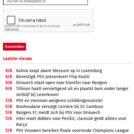
Laatste nieuws
6/
8
Kalma loopt zware blessure op in Luxemburg
6/
8
Bevestigd: PSV presenteert Filip Kostić
6/
8
Driouech staat open voor transfer naar Rangers
6/
8
Tillman haalt vernietigend uit en plaatst bom onder langer
verblijf bij Leverkusen
5/
8
PSV en Veerman weigeren schikkingsvoorstel
5/
8
Bouhoudane vervolgt carrière bij SC Cambuur
5/
8
Rangers FC meldt zich bij PSV voor Driouech
5/
8
Inter moet dokken voor Perišić, clausule geldt alleen voor
Barça
5/
8
PSV Vrouwen bereiken finale voorronde Champions League