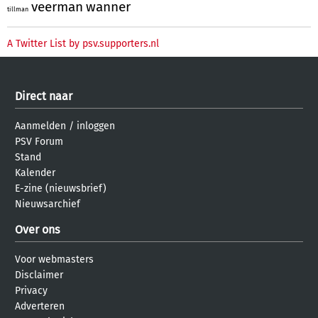
veerman
wanner
tillman
A Twitter List by psv.supporters.nl
Direct naar
Aanmelden
/
inloggen
PSV Forum
Stand
Kalender
E-zine (nieuwsbrief)
Nieuwsarchief
Over ons
Voor webmasters
Disclaimer
Privacy
Adverteren