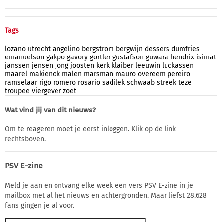
Tags
lozano
utrecht
angelino
bergstrom
bergwijn
dessers
dumfries
emanuelson
gakpo
gavory
gortler
gustafson
guwara
hendrix
isimat
janssen
jensen
jong
joosten
kerk
klaiber
leeuwin
luckassen
maarel
makienok
malen
marsman
mauro
overeem
pereiro
ramselaar
rigo
romero
rosario
sadilek
schwaab
streek
teze
troupee
viergever
zoet
Wat vind jij van dit nieuws?
Om te reageren moet je eerst inloggen. Klik op de link
rechtsboven.
PSV E-zine
Meld je aan en ontvang elke week een vers PSV E-zine in je
mailbox met al het nieuws en achtergronden. Maar liefst 28.628
fans gingen je al voor.