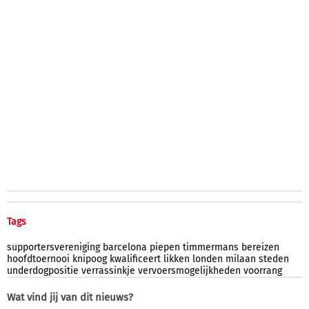
Tags
supportersvereniging
barcelona
piepen
timmermans
bereizen
hoofdtoernooi
knipoog
kwalificeert
likken
londen
milaan
steden
underdogpositie
verrassinkje
vervoersmogelijkheden
voorrang
Wat vind jij van dit nieuws?