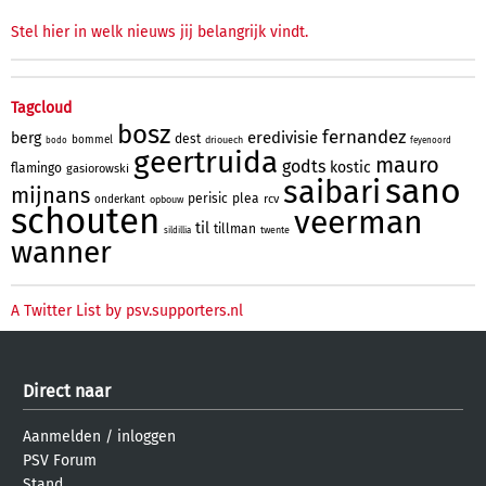
Stel hier in welk nieuws jij belangrijk vindt.
Tagcloud
bosz
fernandez
eredivisie
berg
dest
bommel
driouech
bodo
feyenoord
geertruida
mauro
godts
kostic
flamingo
gasiorowski
sano
saibari
mijnans
perisic
plea
rcv
onderkant
opbouw
schouten
veerman
til
tillman
twente
sildillia
wanner
A Twitter List by psv.supporters.nl
Direct naar
Aanmelden
/
inloggen
PSV Forum
Stand