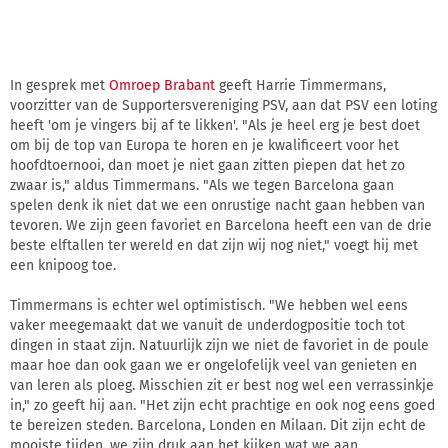
In gesprek met
Omroep Brabant
geeft Harrie Timmermans,
voorzitter van de Supportersvereniging PSV, aan dat PSV een loting
heeft 'om je vingers bij af te likken'. "Als je heel erg je best doet
om bij de top van Europa te horen en je kwalificeert voor het
hoofdtoernooi, dan moet je niet gaan zitten piepen dat het zo
zwaar is," aldus Timmermans. "Als we tegen Barcelona gaan
spelen denk ik niet dat we een onrustige nacht gaan hebben van
tevoren. We zijn geen favoriet en Barcelona heeft een van de drie
beste elftallen ter wereld en dat zijn wij nog niet," voegt hij met
een knipoog toe.
Timmermans is echter wel optimistisch. "We hebben wel eens
vaker meegemaakt dat we vanuit de underdogpositie toch tot
dingen in staat zijn. Natuurlijk zijn we niet de favoriet in de poule
maar hoe dan ook gaan we er ongelofelijk veel van genieten en
van leren als ploeg. Misschien zit er best nog wel een verrassinkje
in," zo geeft hij aan. "Het zijn echt prachtige en ook nog eens goed
te bereizen steden. Barcelona, Londen en Milaan. Dit zijn echt de
mooiste tijden, we zijn druk aan het kijken wat we aan