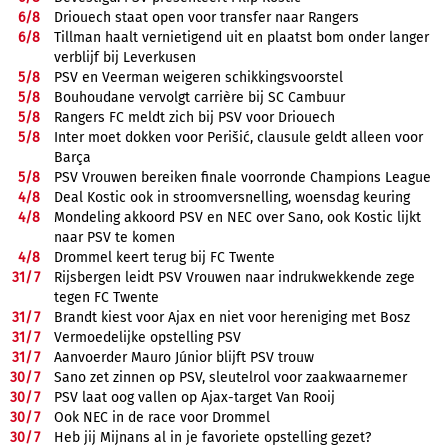
6/
8
Driouech staat open voor transfer naar Rangers
6/
8
Tillman haalt vernietigend uit en plaatst bom onder langer
verblijf bij Leverkusen
5/
8
PSV en Veerman weigeren schikkingsvoorstel
5/
8
Bouhoudane vervolgt carrière bij SC Cambuur
5/
8
Rangers FC meldt zich bij PSV voor Driouech
5/
8
Inter moet dokken voor Perišić, clausule geldt alleen voor
Barça
5/
8
PSV Vrouwen bereiken finale voorronde Champions League
4/
8
Deal Kostic ook in stroomversnelling, woensdag keuring
4/
8
Mondeling akkoord PSV en NEC over Sano, ook Kostic lijkt
naar PSV te komen
4/
8
Drommel keert terug bij FC Twente
31/
7
Rijsbergen leidt PSV Vrouwen naar indrukwekkende zege
tegen FC Twente
31/
7
Brandt kiest voor Ajax en niet voor hereniging met Bosz
31/
7
Vermoedelijke opstelling PSV
31/
7
Aanvoerder Mauro Júnior blijft PSV trouw
30/
7
Sano zet zinnen op PSV, sleutelrol voor zaakwaarnemer
30/
7
PSV laat oog vallen op Ajax-target Van Rooij
30/
7
Ook NEC in de race voor Drommel
30/
7
Heb jij Mijnans al in je favoriete opstelling gezet?