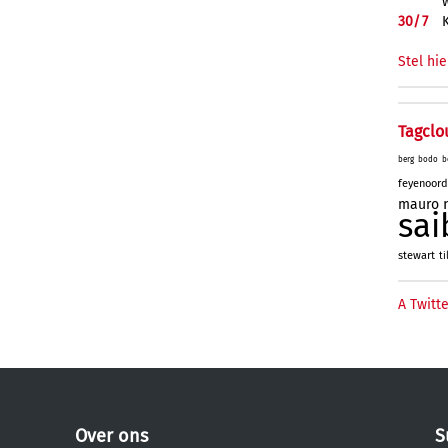
30/
7
Stel hie
Tagclo
berg
bodo
b
feyenoord
mauro
sai
stewart
ti
A Twitte
Over ons
S