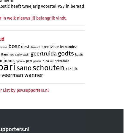
winnen?
Kostić heeft tweejarig voorstel PSV in beraad
r in welk nieuws jij belangrijk vindt.
ud
bosz
dest
eredivisie
fernandez
ommel
driouech
godts
geertruida
flamingo
kostic
gasiorowski
mijnans
plea
pepi
rickardoko
opbouw
perisic
rcv
bari
schouten
sano
sildillia
veerman
wanner
l
r List by psv.supporters.nl
upporters.nl