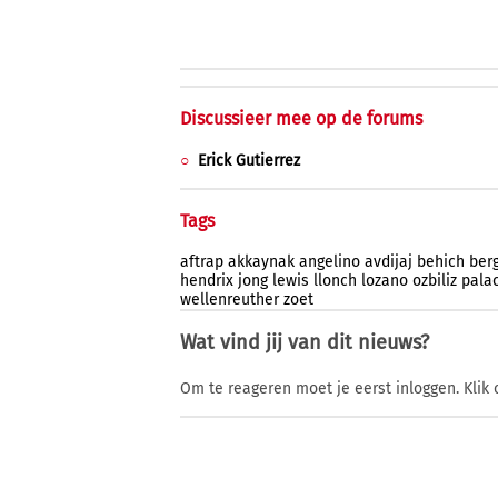
Discussieer mee op de forums
Erick Gutierrez
Tags
aftrap
akkaynak
angelino
avdijaj
behich
ber
hendrix
jong
lewis
llonch
lozano
ozbiliz
pala
wellenreuther
zoet
Wat vind jij van dit nieuws?
Om te reageren moet je eerst inloggen. Klik 