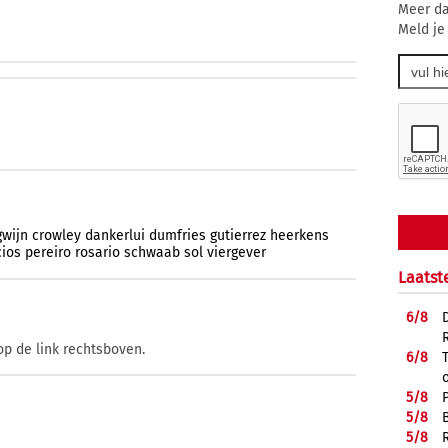
Meer da
Meld je
gwijn
crowley
dankerlui
dumfries
gutierrez
heerkens
cios
pereiro
rosario
schwaab
sol
viergever
Laatst
6/
8
op de link rechtsboven.
6/
8
5/
8
5/
8
5/
8