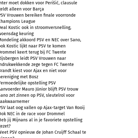
Inter moet dokken voor Perišić, clausule
geldt alleen voor Barça
PSV Vrouwen bereiken finale voorronde
Champions League
Deal Kostic ook in stroomversnelling,
woensdag keuring
Mondeling akkoord PSV en NEC over Sano,
ook Kostic lijkt naar PSV te komen
Drommel keert terug bij FC Twente
Rijsbergen leidt PSV Vrouwen naar
indrukwekkende zege tegen FC Twente
Brandt kiest voor Ajax en niet voor
hereniging met Bosz
Vermoedelijke opstelling PSV
Aanvoerder Mauro Júnior blijft PSV trouw
Sano zet zinnen op PSV, sleutelrol voor
zaakwaarnemer
PSV laat oog vallen op Ajax-target Van Rooij
Ook NEC in de race voor Drommel
Heb jij Mijnans al in je favoriete opstelling
gezet?
Weet PSV opnieuw de Johan Cruijff Schaal te