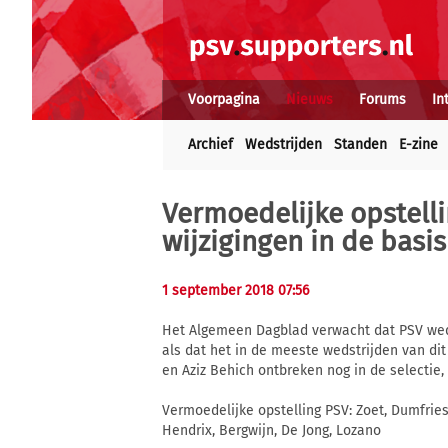
Voorpagina
Nieuws
Forums
In
Archief
Wedstrijden
Standen
E-zine
Vermoedelijke opstell
wijzigingen in de basis
1 september 2018 07:56
Het Algemeen Dagblad verwacht dat PSV wede
als dat het in de meeste wedstrijden van dit
en Aziz Behich ontbreken nog in de selectie,
Vermoedelijke opstelling PSV: Zoet, Dumfries,
Hendrix, Bergwijn, De Jong, Lozano