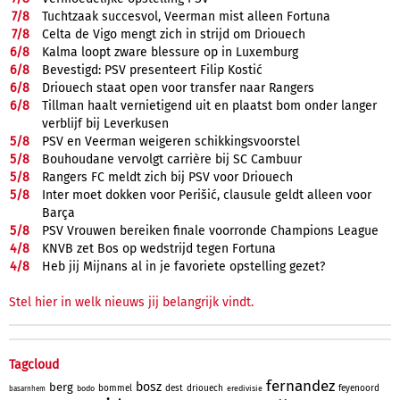
7/
8
Tuchtzaak succesvol, Veerman mist alleen Fortuna
7/
8
Celta de Vigo mengt zich in strijd om Driouech
6/
8
Kalma loopt zware blessure op in Luxemburg
6/
8
Bevestigd: PSV presenteert Filip Kostić
6/
8
Driouech staat open voor transfer naar Rangers
6/
8
Tillman haalt vernietigend uit en plaatst bom onder langer
verblijf bij Leverkusen
5/
8
PSV en Veerman weigeren schikkingsvoorstel
5/
8
Bouhoudane vervolgt carrière bij SC Cambuur
5/
8
Rangers FC meldt zich bij PSV voor Driouech
5/
8
Inter moet dokken voor Perišić, clausule geldt alleen voor
Barça
5/
8
PSV Vrouwen bereiken finale voorronde Champions League
4/
8
KNVB zet Bos op wedstrijd tegen Fortuna
4/
8
Heb jij Mijnans al in je favoriete opstelling gezet?
Stel hier in welk nieuws jij belangrijk vindt.
Tagcloud
fernandez
bosz
berg
bommel
dest
driouech
feyenoord
bodo
eredivisie
basarnhem