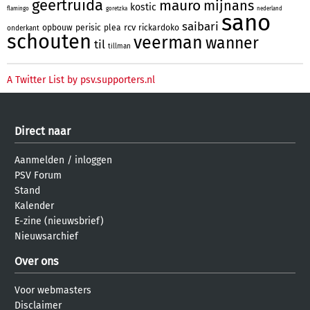
geertruida
mauro
mijnans
kostic
flamingo
goretzka
nederland
sano
saibari
rcv
opbouw
perisic
plea
rickardoko
onderkant
schouten
veerman
wanner
til
tillman
A Twitter List by psv.supporters.nl
Direct naar
Aanmelden
/
inloggen
PSV Forum
Stand
Kalender
E-zine (nieuwsbrief)
Nieuwsarchief
Over ons
Voor webmasters
Disclaimer