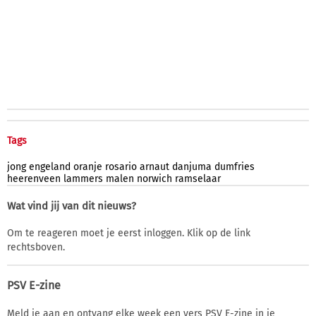
Tags
jong
engeland
oranje
rosario
arnaut
danjuma
dumfries
heerenveen
lammers
malen
norwich
ramselaar
Wat vind jij van dit nieuws?
Om te reageren moet je eerst inloggen. Klik op de link
rechtsboven.
PSV E-zine
Meld je aan en ontvang elke week een vers PSV E-zine in je