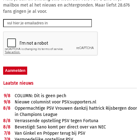
mailbox met al het nieuws en achtergronden. Maar liefst 28.676
fans gingen je al voor.
Laatste nieuws
9/
8
COLUMN: Dit is geen pech
9/
8
Nieuwe columnist voor PSV.supporters.nl
8/
8
Oppermachtige PSV Vrouwen dankzij hattrick Rijsbergen door
in Champions League
8/
8
Verrassende opstelling PSV tegen Fortuna
8/
8
Bevestigd: Sano komt per direct over van NEC
7/
8
Van Ginkel en Pröpper terug bij PSV
7/
8
Vermoedelijke opstelling PSV