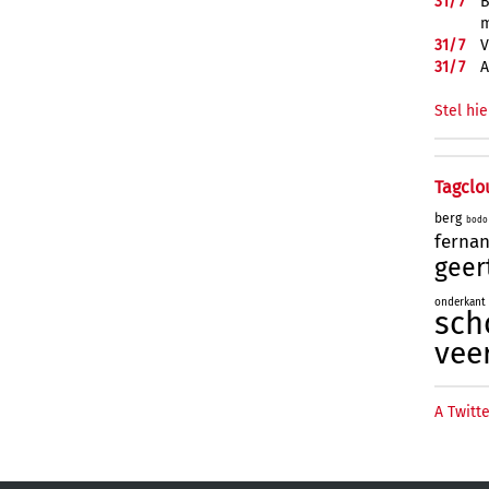
31/
7
B
m
31/
7
V
31/
7
A
Stel hie
Tagclo
berg
bodo
ferna
geer
onderkant
sch
vee
A Twitte