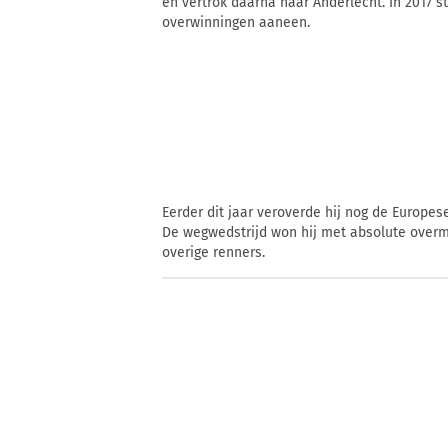
en vertrok daarna naar Anderlecht. In 2017 st
overwinningen aaneen.
Eerder dit jaar veroverde hij nog de Europese 
De wegwedstrijd won hij met absolute over
overige renners.