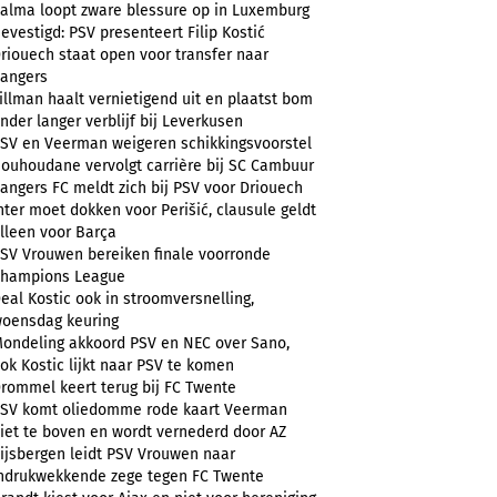
alma loopt zware blessure op in Luxemburg
evestigd: PSV presenteert Filip Kostić
riouech staat open voor transfer naar
angers
illman haalt vernietigend uit en plaatst bom
nder langer verblijf bij Leverkusen
SV en Veerman weigeren schikkingsvoorstel
ouhoudane vervolgt carrière bij SC Cambuur
angers FC meldt zich bij PSV voor Driouech
nter moet dokken voor Perišić, clausule geldt
lleen voor Barça
SV Vrouwen bereiken finale voorronde
hampions League
eal Kostic ook in stroomversnelling,
oensdag keuring
ondeling akkoord PSV en NEC over Sano,
ok Kostic lijkt naar PSV te komen
rommel keert terug bij FC Twente
SV komt oliedomme rode kaart Veerman
iet te boven en wordt vernederd door AZ
ijsbergen leidt PSV Vrouwen naar
ndrukwekkende zege tegen FC Twente