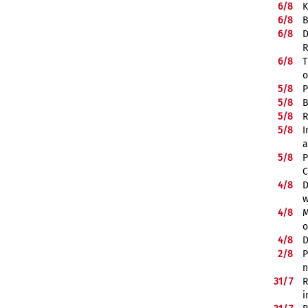
6/
8
K
6/
8
B
6/
8
D
R
6/
8
T
o
5/
8
P
5/
8
B
5/
8
R
5/
8
I
a
5/
8
P
C
4/
8
D
w
4/
8
M
o
4/
8
D
2/
8
P
n
31/
7
R
i