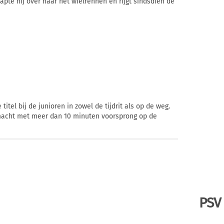
apte hij over naar het wielrennen en rijgt sindsdien de
titel bij de junioren in zowel de tijdrit als op de weg.
macht met meer dan 10 minuten voorsprong op de
PSV