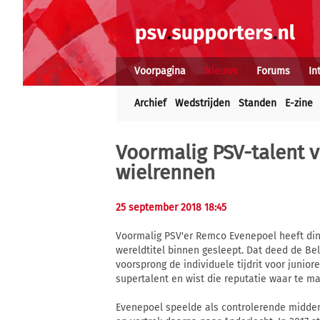
Voorpagina
Nieuws
Forums
In
Archief
Wedstrijden
Standen
E-zine
Voormalig PSV-talent v
wielrennen
25 september 2018 18:45
Voormalig PSV'er Remco Evenepoel heeft din
wereldtitel binnen gesleept. Dat deed de Be
voorsprong de individuele tijdrit voor junior
supertalent en wist die reputatie waar te m
Evenepoel speelde als controlerende middenv