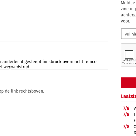
Meld je
zine in
achterg
voor.
n
anderlecht
gesleept
innsbruck
overmacht
remco
el
wegwedstrijd
op de link rechtsboven.
Laatst
7/
8
V
7/
8
T
F
7/
8
C
D