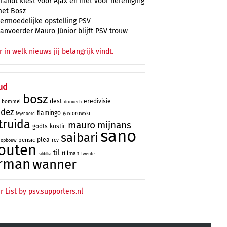
randt kiest voor Ajax en niet voor hereniging
et Bosz
ermoedelijke opstelling PSV
anvoerder Mauro Júnior blijft PSV trouw
r in welk nieuws jij belangrijk vindt.
ud
bosz
dest
eredivisie
bommel
driouech
ndez
flamingo
gasiorowski
feyenoord
truida
mauro
mijnans
godts
kostic
sano
saibari
plea
perisic
rcv
opbouw
outen
til
tillman
twente
sildillia
rman
wanner
r List by psv.supporters.nl