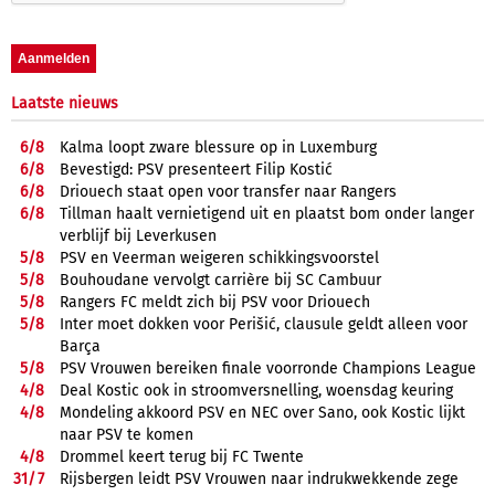
Laatste nieuws
6/
8
Kalma loopt zware blessure op in Luxemburg
6/
8
Bevestigd: PSV presenteert Filip Kostić
6/
8
Driouech staat open voor transfer naar Rangers
6/
8
Tillman haalt vernietigend uit en plaatst bom onder langer
verblijf bij Leverkusen
5/
8
PSV en Veerman weigeren schikkingsvoorstel
5/
8
Bouhoudane vervolgt carrière bij SC Cambuur
5/
8
Rangers FC meldt zich bij PSV voor Driouech
5/
8
Inter moet dokken voor Perišić, clausule geldt alleen voor
Barça
5/
8
PSV Vrouwen bereiken finale voorronde Champions League
4/
8
Deal Kostic ook in stroomversnelling, woensdag keuring
4/
8
Mondeling akkoord PSV en NEC over Sano, ook Kostic lijkt
naar PSV te komen
4/
8
Drommel keert terug bij FC Twente
31/
7
Rijsbergen leidt PSV Vrouwen naar indrukwekkende zege