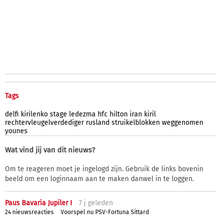
Tags
delfi
kirilenko
stage
ledezma
hfc
hilton
iran
kiril
rechtervleugelverdediger
rusland
struikelblokken
weggenomen
younes
Wat vind jij van dit nieuws?
Om te reageren moet je ingelogd zijn. Gebruik de links bovenin
beeld om een loginnaam aan te maken danwel in te loggen.
Paus Bavaria Jupiler I
7 j
geleden
24 nieuwsreacties
Voorspel nu PSV-Fortuna Sittard