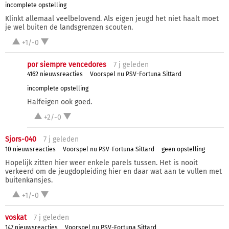
incomplete opstelling
Klinkt allemaal veelbelovend. Als eigen jeugd het niet haalt moet
je wel buiten de landsgrenzen scouten.
+1/-0
por siempre vencedores
7 j
geleden
4162 nieuwsreacties
Voorspel nu PSV-Fortuna Sittard
incomplete opstelling
Halfeigen ook goed.
+2/-0
Sjors-040
7 j
geleden
10 nieuwsreacties
Voorspel nu PSV-Fortuna Sittard
geen opstelling
Hopelijk zitten hier weer enkele parels tussen. Het is nooit
verkeerd om de jeugdopleiding hier en daar wat aan te vullen met
buitenkansjes.
+1/-0
voskat
7 j
geleden
147 nieuwsreacties
Voorspel nu PSV-Fortuna Sittard