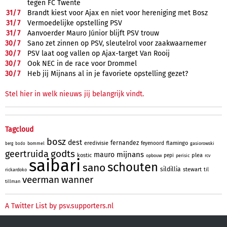
tegen FC Twente
31/
7
Brandt kiest voor Ajax en niet voor hereniging met Bosz
31/
7
Vermoedelijke opstelling PSV
31/
7
Aanvoerder Mauro Júnior blijft PSV trouw
30/
7
Sano zet zinnen op PSV, sleutelrol voor zaakwaarnemer
30/
7
PSV laat oog vallen op Ajax-target Van Rooij
30/
7
Ook NEC in de race voor Drommel
30/
7
Heb jij Mijnans al in je favoriete opstelling gezet?
Stel hier in welk nieuws jij belangrijk vindt.
Tagcloud
bosz
dest
fernandez
eredivisie
flamingo
feyenoord
bommel
gasiorowski
berg
bodo
godts
geertruida
mijnans
mauro
kostic
plea
pepi
opbouw
perisic
rcv
saibari
schouten
sano
sildillia
stewart
til
rickardoko
veerman
wanner
tillman
A Twitter List by psv.supporters.nl