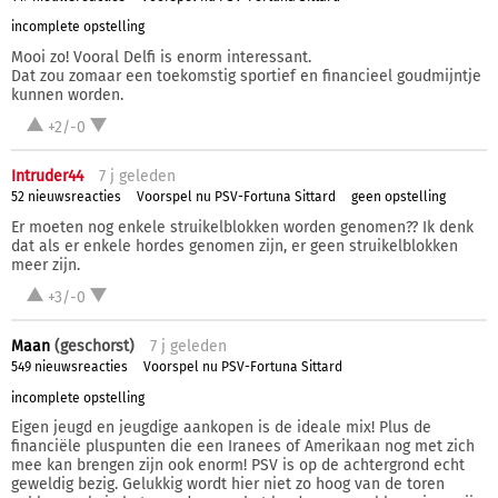
incomplete opstelling
Mooi zo! Vooral Delfi is enorm interessant.
Dat zou zomaar een toekomstig sportief en financieel goudmijntje
kunnen worden.
+2/-0
Intruder44
7 j
geleden
52 nieuwsreacties
Voorspel nu PSV-Fortuna Sittard
geen opstelling
Er moeten nog enkele struikelblokken worden genomen?? Ik denk
dat als er enkele hordes genomen zijn, er geen struikelblokken
meer zijn.
+3/-0
Maan
(geschorst)
7 j
geleden
549 nieuwsreacties
Voorspel nu PSV-Fortuna Sittard
incomplete opstelling
Eigen jeugd en jeugdige aankopen is de ideale mix! Plus de
financiële pluspunten die een Iranees of Amerikaan nog met zich
mee kan brengen zijn ook enorm! PSV is op de achtergrond echt
geweldig bezig. Gelukkig wordt hier niet zo hoog van de toren