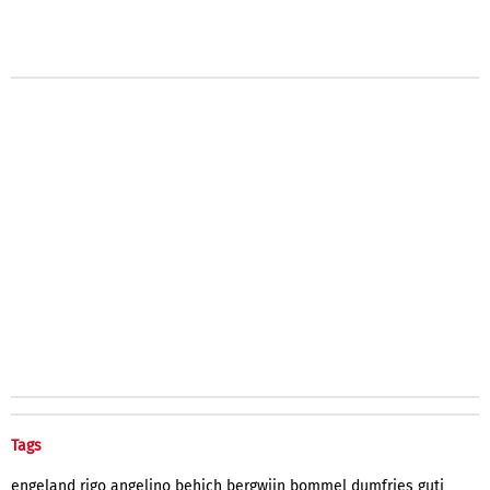
Tags
engeland
rigo
angelino
behich
bergwijn
bommel
dumfries
guti