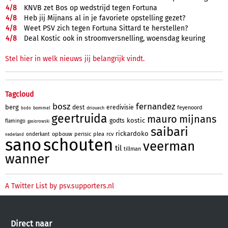
4/
8
KNVB zet Bos op wedstrijd tegen Fortuna
4/
8
Heb jij Mijnans al in je favoriete opstelling gezet?
4/
8
Weet PSV zich tegen Fortuna Sittard te herstellen?
4/
8
Deal Kostic ook in stroomversnelling, woensdag keuring
Stel hier in welk nieuws jij belangrijk vindt.
Tagcloud
bosz
fernandez
berg
dest
eredivisie
feyenoord
bommel
driouech
bodo
geertruida
mauro
mijnans
kostic
godts
flamingo
gasiorowski
saibari
rickardoko
opbouw
perisic
plea
rcv
onderkant
nederland
sano
schouten
veerman
til
tillman
wanner
A Twitter List by psv.supporters.nl
Direct naar