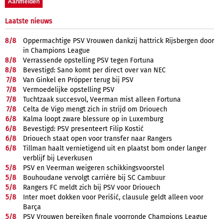
Laatste nieuws
8/
8
Oppermachtige PSV Vrouwen dankzij hattrick Rijsbergen door
in Champions League
8/
8
Verrassende opstelling PSV tegen Fortuna
8/
8
Bevestigd: Sano komt per direct over van NEC
7/
8
Van Ginkel en Pröpper terug bij PSV
7/
8
Vermoedelijke opstelling PSV
7/
8
Tuchtzaak succesvol, Veerman mist alleen Fortuna
7/
8
Celta de Vigo mengt zich in strijd om Driouech
6/
8
Kalma loopt zware blessure op in Luxemburg
6/
8
Bevestigd: PSV presenteert Filip Kostić
6/
8
Driouech staat open voor transfer naar Rangers
6/
8
Tillman haalt vernietigend uit en plaatst bom onder langer
verblijf bij Leverkusen
5/
8
PSV en Veerman weigeren schikkingsvoorstel
5/
8
Bouhoudane vervolgt carrière bij SC Cambuur
5/
8
Rangers FC meldt zich bij PSV voor Driouech
5/
8
Inter moet dokken voor Perišić, clausule geldt alleen voor
Barça
5/
8
PSV Vrouwen bereiken finale voorronde Champions League