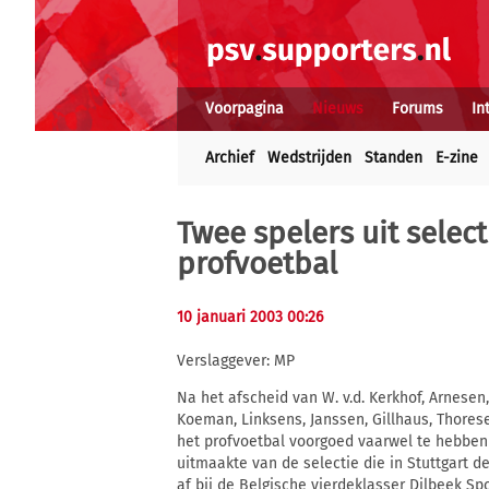
Voorpagina
Nieuws
Forums
In
Archief
Wedstrijden
Standen
E-zine
Twee spelers uit selec
profvoetbal
10 januari 2003 00:26
Verslaggever: MP
Na het afscheid van W. v.d. Kerkhof, Arnesen, N
Koeman, Linksens, Janssen, Gillhaus, Thorese
het profvoetbal voorgoed vaarwel te hebben 
uitmaakte van de selectie die in Stuttgart 
af bij de Belgische vierdeklasser Dilbeek Spo