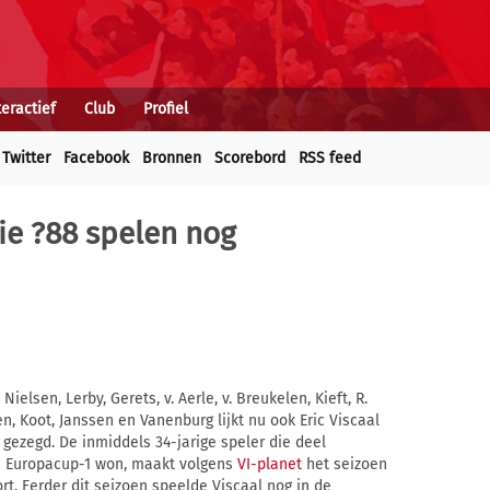
teractief
Club
Profiel
Twitter
Facebook
Bronnen
Scorebord
RSS feed
tie ?88 spelen nog
ielsen, Lerby, Gerets, v. Aerle, v. Breukelen, Kieft, R.
n, Koot, Janssen en Vanenburg lijkt nu ook Eric Viscaal
gezegd. De inmiddels 34-jarige speler die deel
de Europacup-1 won, maakt volgens
VI-planet
het seizoen
rt. Eerder dit seizoen speelde Viscaal nog in de