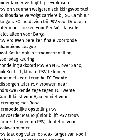
onder langer verblijf bij Leverkusen
PSV en Veerman weigeren schikkingsvoorstel
Bouhoudane vervolgt carrière bij SC Cambuur
Rangers FC meldt zich bij PSV voor Driouech
Inter moet dokken voor Perišić, clausule
geldt alleen voor Barça
PSV Vrouwen bereiken finale voorronde
Champions League
Deal Kostic ook in stroomversnelling,
woensdag keuring
Mondeling akkoord PSV en NEC over Sano,
ook Kostic lijkt naar PSV te komen
Drommel keert terug bij FC Twente
Rijsbergen leidt PSV Vrouwen naar
indrukwekkende zege tegen FC Twente
Brandt kiest voor Ajax en niet voor
hereniging met Bosz
Vermoedelijke opstelling PSV
Aanvoerder Mauro Júnior blijft PSV trouw
Sano zet zinnen op PSV, sleutelrol voor
zaakwaarnemer
PSV laat oog vallen op Ajax-target Van Rooij