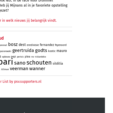
Ook NEC in de race voor Drommel
Heb jij Mijnans al in je favoriete opstelling
gezet?
r in welk nieuws jij belangrijk vindt.
ud
bosz
dest
fernandez
eredivisie
feyenoord
ommel
godts
geertruida
mauro
kostic
gasiorowski
s
plea
pepi
opbouw
perisic
rcv
rickardoko
bari
schouten
sano
sildillia
veerman
wanner
l
tillman
r List by psv.supporters.nl