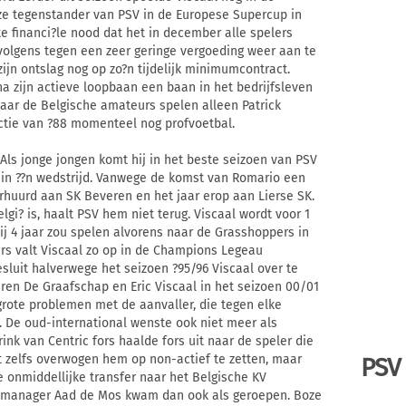
eze tegenstander van PSV in de Europese Supercup in
e financi?le nood dat het in december alle spelers
olgens tegen een zeer geringe vergoeding weer aan te
ijn ontslag nog op zo?n tijdelijk minimumcontract.
na zijn actieve loopbaan een baan in het bedrijfsleven
aar de Belgische amateurs spelen alleen Patrick
ctie van ?88 momenteel nog profvoetbal.
 Als jonge jongen komt hij in het beste seizoen van PSV
 in ??n wedstrijd. Vanwege de komst van Romario een
rhuurd aan SK Beveren en het jaar erop aan Lierse SK.
lgi? is, haalt PSV hem niet terug. Viscaal wordt voor 1
ij 4 jaar zou spelen alvorens naar de Grasshoppers in
ers valt Viscaal zo op in de Champions Legeau
sluit halverwege het seizoen ?95/96 Viscaal over te
aren De Graafschap en Eric Viscaal in het seizoen 00/01
rote problemen met de aanvaller, die tegen elke
. De oud-international wenste ook niet meer als
ink van Centric fors haalde fors uit naar de speler die
ft zelfs overwogen hem op non-actief te zetten, maar
PSV
De onmiddellijke transfer naar het Belgische KV
 manager Aad de Mos kwam dan ook als geroepen. Boze