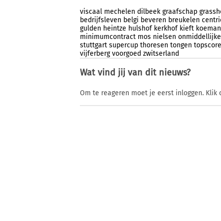
viscaal
mechelen
dilbeek
graafschap
grassh
bedrijfsleven
belgi
beveren
breukelen
centri
gulden
heintze
hulshof
kerkhof
kieft
koeman
minimumcontract
mos
nielsen
onmiddellijke
stuttgart
supercup
thoresen
tongen
topscore
vijferberg
voorgoed
zwitserland
Wat vind jij van dit nieuws?
Om te reageren moet je eerst inloggen. Klik 