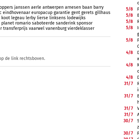
oppers
janssen
aerle
antwerpen
arnesen
baan
barry
5/
8
c
eindhovenaar
europacup
garantie
gent
gerets
gillhaus
5/
8
koot
legeau
lerby
lierse
linksens
lodewijks
5/
8
planet
romario
saboteerde
sanderink
sponsor
5/
8
r
transferprijs
vaarwel
vanenburg
vierdeklasser
5/
8
4/
8
op de link rechtsboven.
4/
8
4/
8
31/
7
31/
7
31/
7
31/
7
30/
7
30/
7