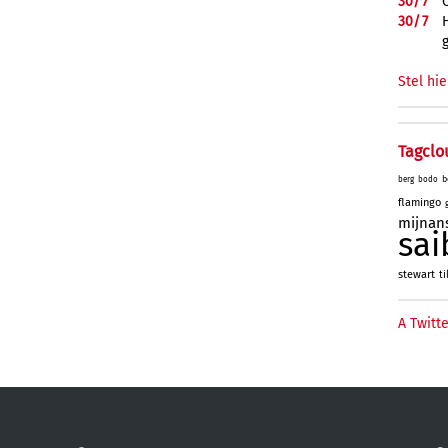
30/
7
30/
7
Stel hie
Tagclo
b
berg
bodo
flamingo
mijnan
sai
stewart
ti
A Twitte