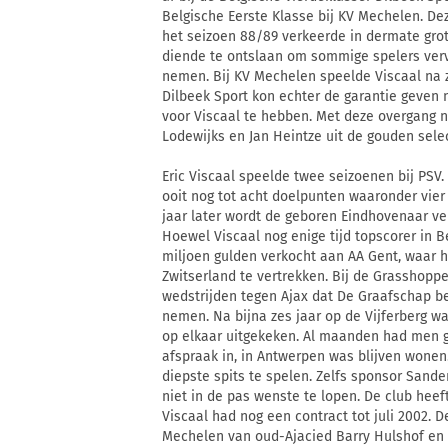
Belgische Eerste Klasse bij KV Mechelen. D
het seizoen 88/89 verkeerde in dermate grot
diende te ontslaan om sommige spelers verv
nemen. Bij KV Mechelen speelde Viscaal na z
Dilbeek Sport kon echter de garantie geven 
voor Viscaal te hebben. Met deze overgang n
Lodewijks en Jan Heintze uit de gouden sele
Eric Viscaal speelde twee seizoenen bij PSV.
ooit nog tot acht doelpunten waaronder vier
jaar later wordt de geboren Eindhovenaar ve
Hoewel Viscaal nog enige tijd topscorer in Be
miljoen gulden verkocht aan AA Gent, waar h
Zwitserland te vertrekken. Bij de Grasshopp
wedstrijden tegen Ajax dat De Graafschap be
nemen. Na bijna zes jaar op de Vijferberg w
op elkaar uitgekeken. Al maanden had men g
afspraak in, in Antwerpen was blijven wonen
diepste spits te spelen. Zelfs sponsor Sander
niet in de pas wenste te lopen. De club hee
Viscaal had nog een contract tot juli 2002. 
Mechelen van oud-Ajacied Barry Hulshof en