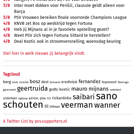
5/
8
Inter moet dokken voor Perišić, clausule geldt alleen voor
Barça
5/
8
PSV Vrouwen bereiken finale voorronde Champions League
4/
8
KNVB zet Bos op wedstrijd tegen Fortuna
4/
8
Heb jij Mijnans al in je favoriete opstelling gezet?
4/
8
Weet PSV zich tegen Fortuna Sittard te herstellen?
4/
8
Deal Kostic ook in stroomversnelling, woensdag keuring
Stel hier in welk nieuws jij belangrijk vindt.
Tagcloud
bosz
fernandez
berg
dest
eredivisie
feyenoord
driouech
flamingo
bodo
bommel
geertruida
mauro
mijnans
kostic
godts
gasiorowski
nederland
sano
saibari
rickardoko
perisic
onderkant
plea
rcv
opbouw
schouten
veerman
wanner
til
tillman
A Twitter List by psv.supporters.nl