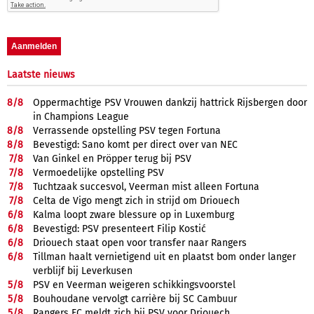
Laatste nieuws
8/
8
Oppermachtige PSV Vrouwen dankzij hattrick Rijsbergen door
in Champions League
8/
8
Verrassende opstelling PSV tegen Fortuna
8/
8
Bevestigd: Sano komt per direct over van NEC
7/
8
Van Ginkel en Pröpper terug bij PSV
7/
8
Vermoedelijke opstelling PSV
7/
8
Tuchtzaak succesvol, Veerman mist alleen Fortuna
7/
8
Celta de Vigo mengt zich in strijd om Driouech
6/
8
Kalma loopt zware blessure op in Luxemburg
6/
8
Bevestigd: PSV presenteert Filip Kostić
6/
8
Driouech staat open voor transfer naar Rangers
6/
8
Tillman haalt vernietigend uit en plaatst bom onder langer
verblijf bij Leverkusen
5/
8
PSV en Veerman weigeren schikkingsvoorstel
5/
8
Bouhoudane vervolgt carrière bij SC Cambuur
5/
8
Rangers FC meldt zich bij PSV voor Driouech