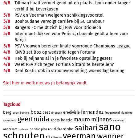
6/
8
Tillman haalt vernietigend uit en plaatst bom onder langer
verblijf bij Leverkusen
5/
8
PSV en Veerman weigeren schikkingsvoorstel
5/
8
Bouhoudane vervolgt carrière bij SC Cambuur
5/
8
Rangers FC meldt zich bij PSV voor Driouech
5/
8
Inter moet dokken voor Perišić, clausule geldt alleen voor
Barça
5/
8
PSV Vrouwen bereiken finale voorronde Champions League
4/
8
KNVB zet Bos op wedstrijd tegen Fortuna
4/
8
Heb jij Mijnans al in je favoriete opstelling gezet?
4/
8
Weet PSV zich tegen Fortuna Sittard te herstellen?
4/
8
Deal Kostic ook in stroomversnelling, woensdag keuring
Stel hier in welk nieuws jij belangrijk vindt.
Tagcloud
bosz
fernandez
berg
dest
eredivisie
feyenoord
driouech
flamingo
bodo
bommel
geertruida
mauro
mijnans
kostic
godts
gasiorowski
nederland
sano
saibari
rickardoko
perisic
onderkant
plea
rcv
opbouw
schouten
veerman
wanner
til
tillman