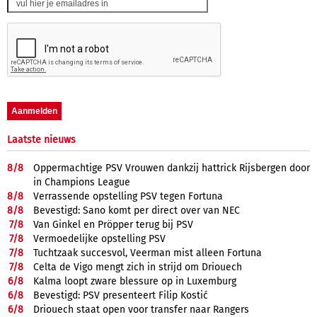
Laatste nieuws
8/
8
Oppermachtige PSV Vrouwen dankzij hattrick Rijsbergen door
in Champions League
8/
8
Verrassende opstelling PSV tegen Fortuna
8/
8
Bevestigd: Sano komt per direct over van NEC
7/
8
Van Ginkel en Pröpper terug bij PSV
7/
8
Vermoedelijke opstelling PSV
7/
8
Tuchtzaak succesvol, Veerman mist alleen Fortuna
7/
8
Celta de Vigo mengt zich in strijd om Driouech
6/
8
Kalma loopt zware blessure op in Luxemburg
6/
8
Bevestigd: PSV presenteert Filip Kostić
6/
8
Driouech staat open voor transfer naar Rangers