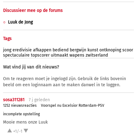
Discussieer mee op de forums
Luuk de Jong
Tags
jong
eredivisie
afkappen
bediend
bergwijn
kunst
ontknoping
scoor
spectaculaire
topscorer
uitmaakt
wapens
zwitserland
Wat vind jij van dit nieuws?
Om te reageren moet je ingelogd zijn. Gebruik de links bovenin
beeld om een loginnaam aan te maken danwel in te loggen.
sosa311281
7 j
geleden
1252 nieuwsreacties
Voorspel nu Excelsior Rotterdam-PSV
incomplete opstelling
Mooie mens onze Luuk
+1/-1