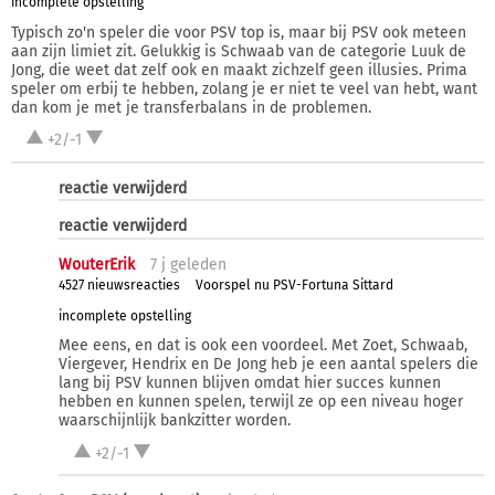
incomplete opstelling
Typisch zo'n speler die voor PSV top is, maar bij PSV ook meteen
aan zijn limiet zit. Gelukkig is Schwaab van de categorie Luuk de
Jong, die weet dat zelf ook en maakt zichzelf geen illusies. Prima
speler om erbij te hebben, zolang je er niet te veel van hebt, want
dan kom je met je transferbalans in de problemen.
+2/-1
reactie verwijderd
reactie verwijderd
WouterErik
7 j
geleden
4527 nieuwsreacties
Voorspel nu PSV-Fortuna Sittard
incomplete opstelling
Mee eens, en dat is ook een voordeel. Met Zoet, Schwaab,
Viergever, Hendrix en De Jong heb je een aantal spelers die
lang bij PSV kunnen blijven omdat hier succes kunnen
hebben en kunnen spelen, terwijl ze op een niveau hoger
waarschijnlijk bankzitter worden.
+2/-1