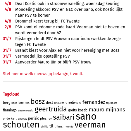
4/
8
Deal Kostic ook in stroomversnelling, woensdag keuring
4/
8
Mondeling akkoord PSV en NEC over Sano, ook Kostic lijkt
naar PSV te komen
4/
8
Drommel keert terug bij FC Twente
2/
8
PSV komt oliedomme rode kaart Veerman niet te boven en
wordt vernederd door AZ
31/
7
Rijsbergen leidt PSV Vrouwen naar indrukwekkende zege
tegen FC Twente
31/
7
Brandt kiest voor Ajax en niet voor hereniging met Bosz
31/
7
Vermoedelijke opstelling PSV
31/
7
Aanvoerder Mauro Júnior blijft PSV trouw
Stel hier in welk nieuws jij belangrijk vindt.
Tagcloud
bosz
fernandez
berg
dest
eredivisie
bommel
driouech
bodo
feyenoord
geertruida
mauro
mijnans
flamingo
godts
kostic
gasiorowski
sano
saibari
perisic
plea
onderkant
rcv
opbouw
schouten
veerman
til
tillman
twente
sildillia