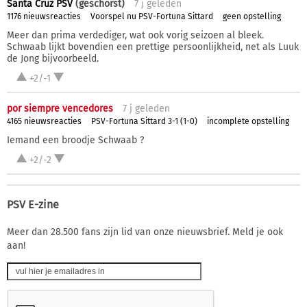
Santa Cruz PSV
(geschorst)
7 j
geleden
1176 nieuwsreacties
Voorspel nu PSV-Fortuna Sittard
geen opstelling
Meer dan prima verdediger, wat ook vorig seizoen al bleek.
Schwaab lijkt bovendien een prettige persoonlijkheid, net als Luuk
de Jong bijvoorbeeld.
+2/-1
por siempre vencedores
7 j
geleden
4165 nieuwsreacties
PSV-Fortuna Sittard 3-1 (1-0)
incomplete opstelling
Iemand een broodje Schwaab ?
+2/-2
PSV E-zine
Meer dan 28.500 fans zijn lid van onze nieuwsbrief. Meld je ook
aan!