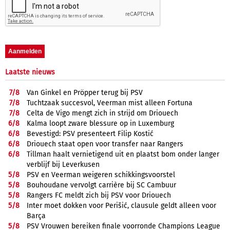
Laatste nieuws
7/
8
Van Ginkel en Pröpper terug bij PSV
7/
8
Tuchtzaak succesvol, Veerman mist alleen Fortuna
7/
8
Celta de Vigo mengt zich in strijd om Driouech
6/
8
Kalma loopt zware blessure op in Luxemburg
6/
8
Bevestigd: PSV presenteert Filip Kostić
6/
8
Driouech staat open voor transfer naar Rangers
6/
8
Tillman haalt vernietigend uit en plaatst bom onder langer
verblijf bij Leverkusen
5/
8
PSV en Veerman weigeren schikkingsvoorstel
5/
8
Bouhoudane vervolgt carrière bij SC Cambuur
5/
8
Rangers FC meldt zich bij PSV voor Driouech
5/
8
Inter moet dokken voor Perišić, clausule geldt alleen voor
Barça
5/
8
PSV Vrouwen bereiken finale voorronde Champions League