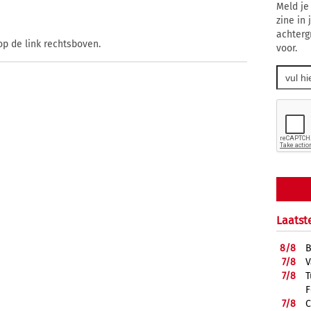
Meld je
zine in
achterg
op de link rechtsboven.
voor.
Laatst
8/
8
B
7/
8
V
7/
8
T
F
7/
8
C