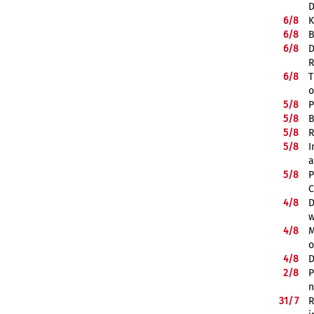
D
6/
8
K
6/
8
B
6/
8
D
R
6/
8
T
o
5/
8
P
5/
8
B
5/
8
R
5/
8
I
a
5/
8
P
C
4/
8
D
w
4/
8
M
o
4/
8
D
2/
8
P
n
31/
7
R