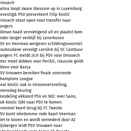
riouech
alma loopt zware blessure op in Luxemburg
evestigd: PSV presenteert Filip Kostić
riouech staat open voor transfer naar
angers
illman haalt vernietigend uit en plaatst bom
nder langer verblijf bij Leverkusen
SV en Veerman weigeren schikkingsvoorstel
ouhoudane vervolgt carrière bij SC Cambuur
angers FC meldt zich bij PSV voor Driouech
nter moet dokken voor Perišić, clausule geldt
lleen voor Barça
SV Vrouwen bereiken finale voorronde
hampions League
eal Kostic ook in stroomversnelling,
oensdag keuring
ondeling akkoord PSV en NEC over Sano,
ok Kostic lijkt naar PSV te komen
rommel keert terug bij FC Twente
SV komt oliedomme rode kaart Veerman
iet te boven en wordt vernederd door AZ
ijsbergen leidt PSV Vrouwen naar