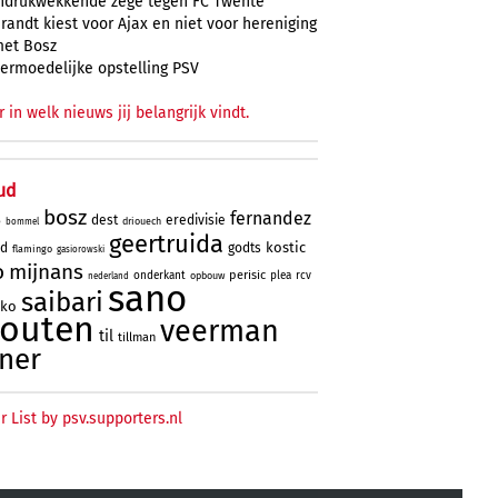
ndrukwekkende zege tegen FC Twente
randt kiest voor Ajax en niet voor hereniging
et Bosz
ermoedelijke opstelling PSV
r in welk nieuws jij belangrijk vindt.
ud
bosz
fernandez
dest
eredivisie
driouech
o
bommel
geertruida
kostic
rd
godts
flamingo
gasiorowski
o
mijnans
perisic
onderkant
plea
rcv
opbouw
nederland
sano
saibari
oko
houten
veerman
til
tillman
ner
r List by psv.supporters.nl