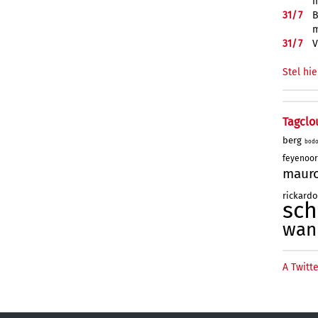
i
31/
7
B
m
31/
7
V
Stel hie
Tagclo
berg
bod
feyenoo
maur
rickard
sc
wan
A Twitte