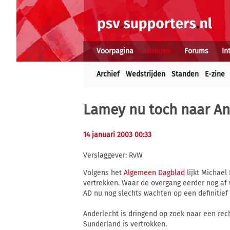
Voorpagina
Nieuws
Forums
In
Archief
Wedstrijden
Standen
E-zine
Lamey nu toch naar An
14 januari 2003 00:33
Verslaggever: RvW
Volgens het
Algemeen Dagblad
lijkt Michael
vertrekken. Waar de overgang eerder nog a
AD nu nog slechts wachten op een definitief 
Anderlecht is dringend op zoek naar een re
Sunderland is vertrokken.