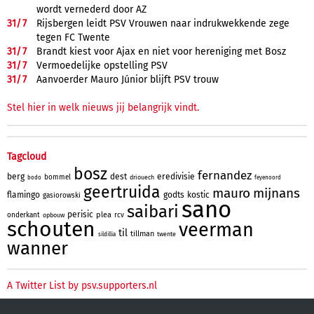
wordt vernederd door AZ
31/
7
Rijsbergen leidt PSV Vrouwen naar indrukwekkende zege
tegen FC Twente
31/
7
Brandt kiest voor Ajax en niet voor hereniging met Bosz
31/
7
Vermoedelijke opstelling PSV
31/
7
Aanvoerder Mauro Júnior blijft PSV trouw
Stel hier in welk nieuws jij belangrijk vindt.
Tagcloud
bosz
fernandez
berg
dest
eredivisie
bommel
driouech
bodo
feyenoord
geertruida
mauro
mijnans
flamingo
godts
kostic
gasiorowski
sano
saibari
perisic
plea
onderkant
rcv
opbouw
schouten
veerman
til
tillman
twente
sildillia
wanner
A Twitter List by psv.supporters.nl