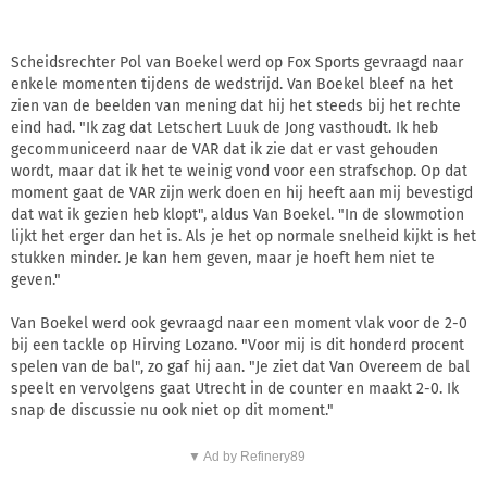
Scheidsrechter Pol van Boekel werd op Fox Sports gevraagd naar
enkele momenten tijdens de wedstrijd. Van Boekel bleef na het
zien van de beelden van mening dat hij het steeds bij het rechte
eind had. "Ik zag dat Letschert Luuk de Jong vasthoudt. Ik heb
gecommuniceerd naar de VAR dat ik zie dat er vast gehouden
wordt, maar dat ik het te weinig vond voor een strafschop. Op dat
moment gaat de VAR zijn werk doen en hij heeft aan mij bevestigd
dat wat ik gezien heb klopt", aldus Van Boekel. "In de slowmotion
lijkt het erger dan het is. Als je het op normale snelheid kijkt is het
stukken minder. Je kan hem geven, maar je hoeft hem niet te
geven."
Van Boekel werd ook gevraagd naar een moment vlak voor de 2-0
bij een tackle op Hirving Lozano. "Voor mij is dit honderd procent
spelen van de bal", zo gaf hij aan. "Je ziet dat Van Overeem de bal
speelt en vervolgens gaat Utrecht in de counter en maakt 2-0. Ik
snap de discussie nu ook niet op dit moment."
▼ Ad by Refinery89