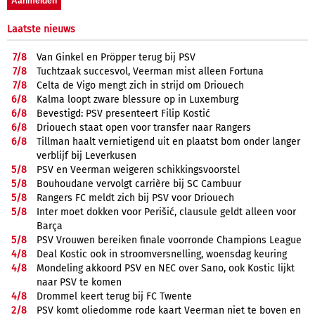
Laatste nieuws
7/
8
Van Ginkel en Pröpper terug bij PSV
7/
8
Tuchtzaak succesvol, Veerman mist alleen Fortuna
7/
8
Celta de Vigo mengt zich in strijd om Driouech
6/
8
Kalma loopt zware blessure op in Luxemburg
6/
8
Bevestigd: PSV presenteert Filip Kostić
6/
8
Driouech staat open voor transfer naar Rangers
6/
8
Tillman haalt vernietigend uit en plaatst bom onder langer
verblijf bij Leverkusen
5/
8
PSV en Veerman weigeren schikkingsvoorstel
5/
8
Bouhoudane vervolgt carrière bij SC Cambuur
5/
8
Rangers FC meldt zich bij PSV voor Driouech
5/
8
Inter moet dokken voor Perišić, clausule geldt alleen voor
Barça
5/
8
PSV Vrouwen bereiken finale voorronde Champions League
4/
8
Deal Kostic ook in stroomversnelling, woensdag keuring
4/
8
Mondeling akkoord PSV en NEC over Sano, ook Kostic lijkt
naar PSV te komen
4/
8
Drommel keert terug bij FC Twente
2/
8
PSV komt oliedomme rode kaart Veerman niet te boven en