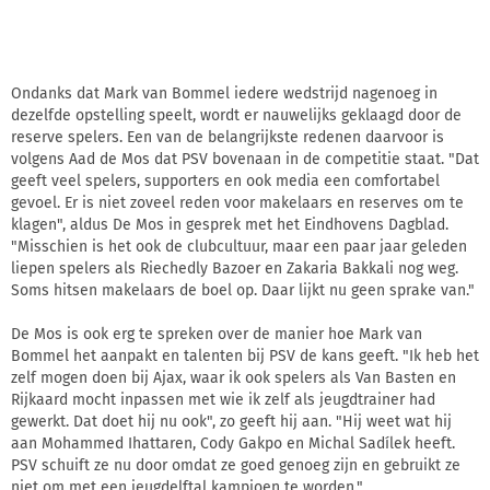
Ondanks dat Mark van Bommel iedere wedstrijd nagenoeg in
dezelfde opstelling speelt, wordt er nauwelijks geklaagd door de
reserve spelers. Een van de belangrijkste redenen daarvoor is
volgens Aad de Mos dat PSV bovenaan in de competitie staat. "Dat
geeft veel spelers, supporters en ook media een comfortabel
gevoel. Er is niet zoveel reden voor makelaars en reserves om te
klagen", aldus De Mos in gesprek met het Eindhovens Dagblad.
"Misschien is het ook de clubcultuur, maar een paar jaar geleden
liepen spelers als Riechedly Bazoer en Zakaria Bakkali nog weg.
Soms hitsen makelaars de boel op. Daar lijkt nu geen sprake van."
De Mos is ook erg te spreken over de manier hoe Mark van
Bommel het aanpakt en talenten bij PSV de kans geeft. "Ik heb het
zelf mogen doen bij Ajax, waar ik ook spelers als Van Basten en
Rijkaard mocht inpassen met wie ik zelf als jeugdtrainer had
gewerkt. Dat doet hij nu ook", zo geeft hij aan. "Hij weet wat hij
aan Mohammed Ihattaren, Cody Gakpo en Michal Sadílek heeft.
PSV schuift ze nu door omdat ze goed genoeg zijn en gebruikt ze
niet om met een jeugdelftal kampioen te worden."