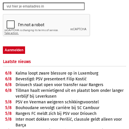
Laatste nieuws
6/
8
Kalma loopt zware blessure op in Luxemburg
6/
8
Bevestigd: PSV presenteert Filip Kostić
6/
8
Driouech staat open voor transfer naar Rangers
6/
8
Tillman haalt vernietigend uit en plaatst bom onder langer
verblijf bij Leverkusen
5/
8
PSV en Veerman weigeren schikkingsvoorstel
5/
8
Bouhoudane vervolgt carrière bij SC Cambuur
5/
8
Rangers FC meldt zich bij PSV voor Driouech
5/
8
Inter moet dokken voor Perišić, clausule geldt alleen voor
Barça