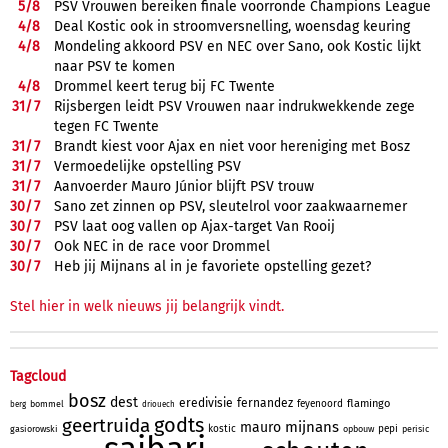
5/
8
PSV Vrouwen bereiken finale voorronde Champions League
4/
8
Deal Kostic ook in stroomversnelling, woensdag keuring
4/
8
Mondeling akkoord PSV en NEC over Sano, ook Kostic lijkt
naar PSV te komen
4/
8
Drommel keert terug bij FC Twente
31/
7
Rijsbergen leidt PSV Vrouwen naar indrukwekkende zege
tegen FC Twente
31/
7
Brandt kiest voor Ajax en niet voor hereniging met Bosz
31/
7
Vermoedelijke opstelling PSV
31/
7
Aanvoerder Mauro Júnior blijft PSV trouw
30/
7
Sano zet zinnen op PSV, sleutelrol voor zaakwaarnemer
30/
7
PSV laat oog vallen op Ajax-target Van Rooij
30/
7
Ook NEC in de race voor Drommel
30/
7
Heb jij Mijnans al in je favoriete opstelling gezet?
Stel hier in welk nieuws jij belangrijk vindt.
Tagcloud
bosz
dest
eredivisie
fernandez
flamingo
feyenoord
bommel
berg
driouech
godts
geertruida
mijnans
mauro
kostic
pepi
gasiorowski
opbouw
perisic