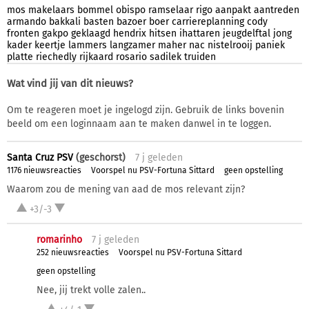
mos
makelaars
bommel
obispo
ramselaar
rigo
aanpakt
aantreden
armando
bakkali
basten
bazoer
boer
carriereplanning
cody
fronten
gakpo
geklaagd
hendrix
hitsen
ihattaren
jeugdelftal
jong
kader
keertje
lammers
langzamer
maher
nac
nistelrooij
paniek
platte
riechedly
rijkaard
rosario
sadilek
truiden
Wat vind jij van dit nieuws?
Om te reageren moet je ingelogd zijn. Gebruik de links bovenin
beeld om een loginnaam aan te maken danwel in te loggen.
Santa Cruz PSV
(geschorst)
7 j
geleden
1176 nieuwsreacties
Voorspel nu PSV-Fortuna Sittard
geen opstelling
Waarom zou de mening van aad de mos relevant zijn?
+3/-3
romarinho
7 j
geleden
252 nieuwsreacties
Voorspel nu PSV-Fortuna Sittard
geen opstelling
Nee, jij trekt volle zalen..