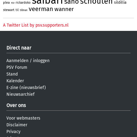
saibari
schouten
sano
sildillia
plea
rickardoko
rcv
veerman
wanner
stewart
til
tillman
A Twitter List by psv.supporters.nl
Direct naar
Aanmelden
/
inloggen
PSV Forum
Stand
Kalender
E-zine (nieuwsbrief)
Nieuwsarchief
Over ons
Voor webmasters
Disclaimer
Privacy