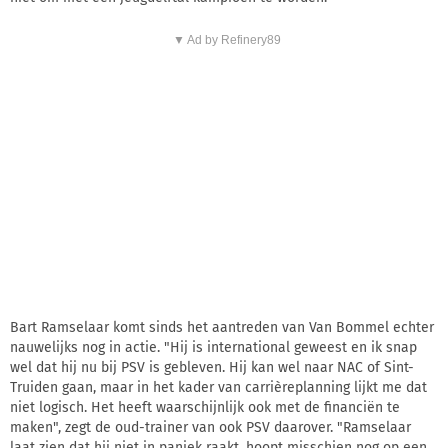
▼ Ad by Refinery89
Bart Ramselaar komt sinds het aantreden van Van Bommel echter
nauwelijks nog in actie. "Hij is international geweest en ik snap
wel dat hij nu bij PSV is gebleven. Hij kan wel naar NAC of Sint-
Truiden gaan, maar in het kader van carrièreplanning lijkt me dat
niet logisch. Het heeft waarschijnlijk ook met de financiën te
maken", zegt de oud-trainer van ook PSV daarover. "Ramselaar
laat zien dat hij niet in paniek raakt, hoopt misschien nog op een