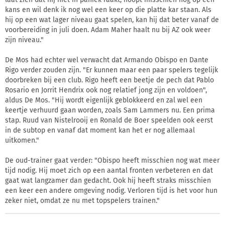
kans en wil denk ik nog wel een keer op die platte kar staan. Als
hij op een wat lager niveau gaat spelen, kan hij dat beter vanaf de
voorbereiding in juli doen. Adam Maher haalt nu bij AZ ook weer
zijn niveau."
De Mos had echter wel verwacht dat Armando Obispo en Dante
Rigo verder zouden zijn. "Er kunnen maar een paar spelers tegelijk
doorbreken bij een club. Rigo heeft een beetje de pech dat Pablo
Rosario en Jorrit Hendrix ook nog relatief jong zijn en voldoen",
aldus De Mos. "Hij wordt eigenlijk geblokkeerd en zal wel een
keertje verhuurd gaan worden, zoals Sam Lammers nu. Een prima
stap. Ruud van Nistelrooij en Ronald de Boer speelden ook eerst
in de subtop en vanaf dat moment kan het er nog allemaal
uitkomen."
De oud-trainer gaat verder: "Obispo heeft misschien nog wat meer
tijd nodig. Hij moet zich op een aantal fronten verbeteren en dat
gaat wat langzamer dan gedacht. Ook hij heeft straks misschien
een keer een andere omgeving nodig. Verloren tijd is het voor hun
zeker niet, omdat ze nu met topspelers trainen."