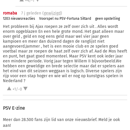
+4/-1
romaba
7 j
geleden (
gewijzigd
)
1203 nieuwsreacties
Voorspel nu PSV-Fortuna Sittard
geen opstelling
Het probleem bij Ajax roepen ze zelf over zich uit . Alles wordt
enorm opgeblazen En een hele grote mond. Het gaat alleen maar
over geld , geld en nog eens geld maar wel vier jaar geen
kampioen en meer dan duizend dagen de ranglijst niet
aangevoerd.Jammer , het is een mooie club en ze spelen goed
voetbal maar ze roepen de haat zelf over zich af. Aad de Mos heeft
en punt, het gaat goed momenteel. Maar PSV kent ook ieder jaar
een mindere periode. Vorig jaar tegen Willem II bijvoorbeeld.We
hebben een geweldige en brede selectie maar dat er spelers aan
het eind van dit seizoen weggaan is logisch. Diverse spelers zijn
rijp voor een stap hoger en wie wil er nog op kunstgras spelen in
Nederland ?
+1/-0
PSV E-zine
Meer dan 28.500 fans zijn lid van onze nieuwsbrief. Meld je ook
aan!