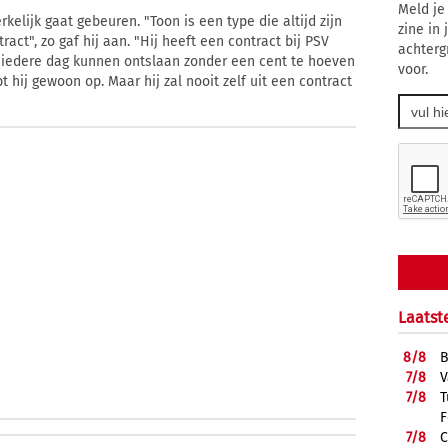
Meld je
elijk gaat gebeuren. "Toon is een type die altijd zijn
zine in
ract", zo gaf hij aan. "Hij heeft een contract bij PSV
achterg
m iedere dag kunnen ontslaan zonder een cent te hoeven
voor.
t hij gewoon op. Maar hij zal nooit zelf uit een contract
Laatst
8/
8
B
7/
8
V
7/
8
T
F
7/
8
C