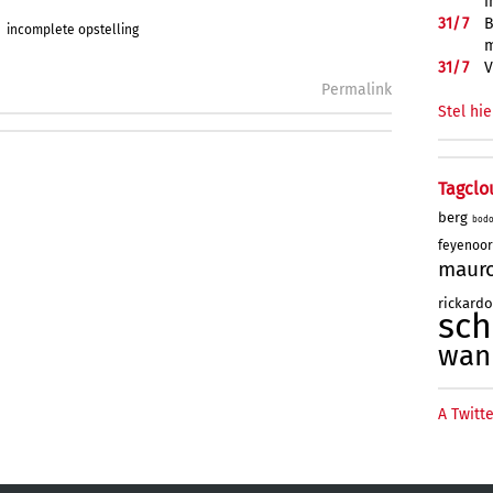
i
31/
7
B
incomplete opstelling
m
31/
7
V
Permalink
Stel hie
Tagclo
berg
bod
feyenoo
maur
rickard
sc
wan
A Twitte