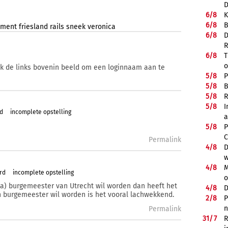
D
6/
8
K
6/
8
B
sement
friesland
rails
sneek
veronica
6/
8
D
R
6/
8
T
o
ik de links bovenin beeld om een loginnaam aan te
5/
8
P
5/
8
B
5/
8
R
5/
8
I
rd
incomplete opstelling
a
5/
8
P
C
Permalink
4/
8
D
w
4/
8
M
rd
incomplete opstelling
o
ma) burgemeester van Utrecht wil worden dan heeft het
4/
8
D
n burgemeester wil worden is het vooral lachwekkend.
2/
8
P
n
Permalink
31/
7
R