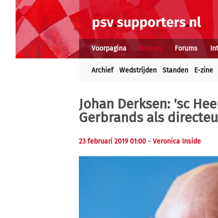
Voorpagina
Nieuws
Forums
In
Archief
Wedstrijden
Standen
E-zine
Johan Derksen: 'sc He
Gerbrands als directeu
23 februari 2019 01:00 - Veronica Inside