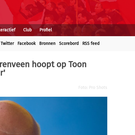
teractief
Club
Profiel
Twitter
Facebook
Bronnen
Scorebord
RSS feed
erenveen hoopt op Toon
r'
Foto: Pro Shots