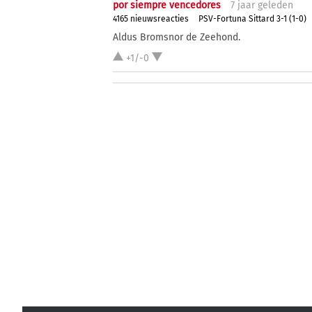
por siempre vencedores
7 j
aar
geleden
4165 nieuwsreacties
PSV-Fortuna Sittard 3-1 (1-0)
Aldus Bromsnor de Zeehond.
+1/-0