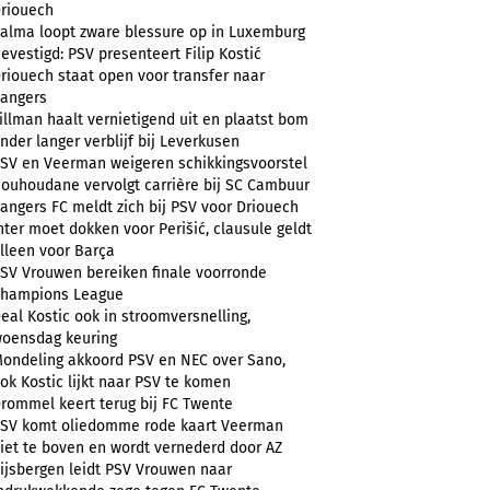
riouech
alma loopt zware blessure op in Luxemburg
evestigd: PSV presenteert Filip Kostić
riouech staat open voor transfer naar
angers
illman haalt vernietigend uit en plaatst bom
nder langer verblijf bij Leverkusen
SV en Veerman weigeren schikkingsvoorstel
ouhoudane vervolgt carrière bij SC Cambuur
angers FC meldt zich bij PSV voor Driouech
nter moet dokken voor Perišić, clausule geldt
lleen voor Barça
SV Vrouwen bereiken finale voorronde
hampions League
eal Kostic ook in stroomversnelling,
oensdag keuring
ondeling akkoord PSV en NEC over Sano,
ok Kostic lijkt naar PSV te komen
rommel keert terug bij FC Twente
SV komt oliedomme rode kaart Veerman
iet te boven en wordt vernederd door AZ
ijsbergen leidt PSV Vrouwen naar