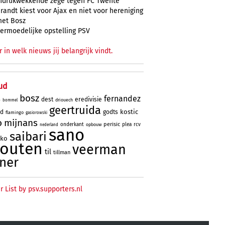
ndrukwekkende zege tegen FC Twente
randt kiest voor Ajax en niet voor hereniging
et Bosz
ermoedelijke opstelling PSV
r in welk nieuws jij belangrijk vindt.
ud
bosz
fernandez
dest
eredivisie
driouech
o
bommel
geertruida
kostic
rd
godts
flamingo
gasiorowski
o
mijnans
perisic
onderkant
plea
rcv
opbouw
nederland
sano
saibari
oko
houten
veerman
til
tillman
ner
r List by psv.supporters.nl