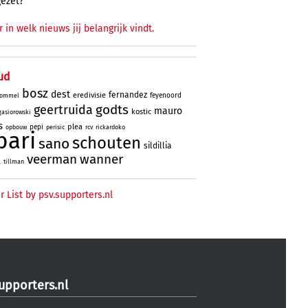
gezet?
r in welk nieuws jij belangrijk vindt.
ud
bosz
dest
fernandez
eredivisie
feyenoord
ommel
godts
geertruida
mauro
kostic
gasiorowski
s
plea
pepi
opbouw
perisic
rcv
rickardoko
bari
schouten
sano
sildillia
veerman
wanner
l
tillman
r List by psv.supporters.nl
upporters.nl