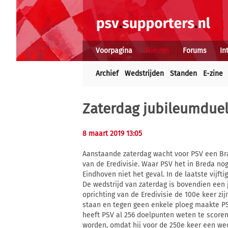
Voorpagina
Nieuws
Forums
In
Archief
Wedstrijden
Standen
E-zine
Zaterdag jubileumduel
8 maart 2019 13:05
Aanstaande zaterdag wacht voor PSV een Br
van de Eredivisie. Waar PSV het in Breda nog
Eindhoven niet het geval. In de laatste vijft
De wedstrijd van zaterdag is bovendien een j
oprichting van de Eredivisie de 100e keer zi
staan en tegen geen enkele ploeg maakte PS
heeft PSV al 256 doelpunten weten te scoren.
worden, omdat hij voor de 250e keer een weds