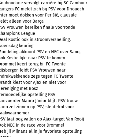
Bouhoudane vervolgt carrière bij SC Cambuur
Rangers FC meldt zich bij PSV voor Driouech
Inter moet dokken voor Perišić, clausule
geldt alleen voor Barça
PSV Vrouwen bereiken finale voorronde
Champions League
Deal Kostic ook in stroomversnelling,
woensdag keuring
Mondeling akkoord PSV en NEC over Sano,
ook Kostic lijkt naar PSV te komen
Drommel keert terug bij FC Twente
Rijsbergen leidt PSV Vrouwen naar
indrukwekkende zege tegen FC Twente
Brandt kiest voor Ajax en niet voor
hereniging met Bosz
Vermoedelijke opstelling PSV
Aanvoerder Mauro Júnior blijft PSV trouw
Sano zet zinnen op PSV, sleutelrol voor
zaakwaarnemer
PSV laat oog vallen op Ajax-target Van Rooij
Ook NEC in de race voor Drommel
Heb jij Mijnans al in je favoriete opstelling