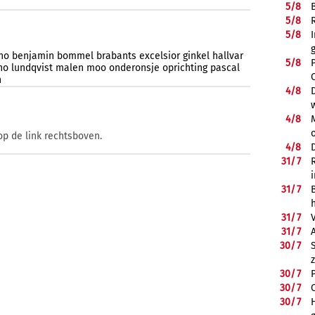
5/
8
5/
8
5/
8
no
benjamin
bommel
brabants
excelsior
ginkel
hallvar
5/
8
no
lundqvist
malen
moo
onderonsje
oprichting
pascal
n
4/
8
4/
8
op de link rechtsboven.
4/
8
31/
7
31/
7
31/
7
31/
7
30/
7
30/
7
30/
7
30/
7