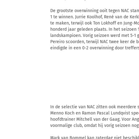
De grootste overwinning ooit tegen NAC stamt
1 te winnen. Jurrie Koolhof, René van de Ke
te maken, terwijl ook Ton Lokhoff en Jung-M
honderd jaar geleden plaats. In het seizoen
landskampioen. Vorig seizoen werd met 5-1 
Pereiro scoorden, terwijl NAC twee keer de ba
eindigde in een 0-2 overwinning door treffer
In de selectie van NAC zitten ook meerdere 
Menno Koch en Ramon Pascal Lundqvist speel
hoofdtrainer Mitchell van der Gaag. Voor An
voormalige club, omdat hij vorig seizoen nog
Mark van Bommel kan zaterdag niet beschikk