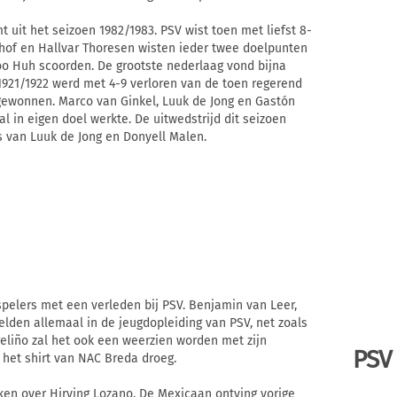
 uit het seizoen 1982/1983. PSV wist toen met liefst 8-
rkhof en Hallvar Thoresen wisten ieder twee doelpunten
oo Huh scoorden. De grootste nederlaag vond bijna
 1921/1922 werd met 4-9 verloren van de toen regerend
gewonnen. Marco van Ginkel, Luuk de Jong en Gastón
l in eigen doel werkte. De uitwedstrijd dit seizoen
s van Luuk de Jong en Donyell Malen.
spelers met een verleden bij PSV. Benjamin van Leer,
den allemaal in de jeugdopleiding van PSV, net zoals
geliño zal het ook een weerzien worden met zijn
PSV
 het shirt van NAC Breda droeg.
en over Hirving Lozano. De Mexicaan ontving vorige