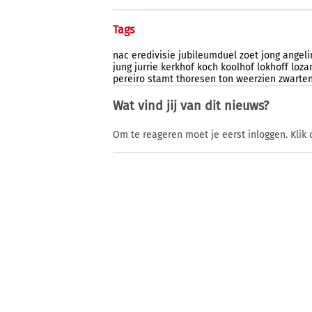
Tags
nac
eredivisie
jubileumduel
zoet
jong
angeli
jung
jurrie
kerkhof
koch
koolhof
lokhoff
loza
pereiro
stamt
thoresen
ton
weerzien
zwarte
Wat vind jij van dit nieuws?
Om te reageren moet je eerst inloggen. Klik 