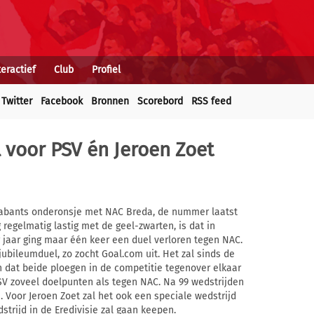
teractief
Club
Profiel
Twitter
Facebook
Bronnen
Scorebord
RSS feed
 voor PSV én Jeroen Zoet
abants onderonsje met NAC Breda, de nummer laatst
 regelmatig lastig met de geel-zwarten, is dat in
ig jaar ging maar één keer een duel verloren tegen NAC.
ubileumduel, zo zocht Goal.com uit. Het zal sinds de
jn dat beide ploegen in de competitie tegenover elkaar
V zoveel doelpunten als tegen NAC. Na 99 wedstrijden
 Voor Jeroen Zoet zal het ook een speciale wedstrijd
trijd in de Eredivisie zal gaan keepen.