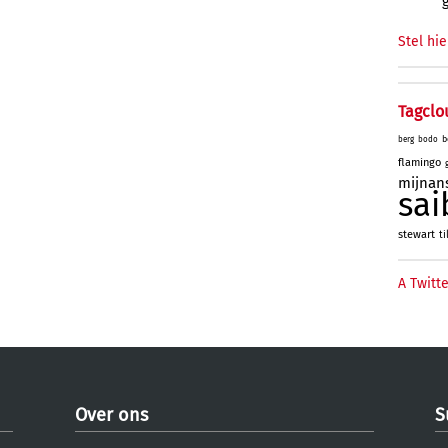
Stel hie
Tagclo
b
berg
bodo
flamingo
mijnan
sai
stewart
ti
A Twitte
Over ons
S