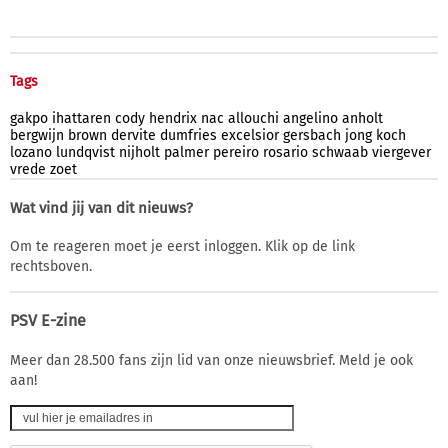
Tags
gakpo
ihattaren
cody
hendrix
nac
allouchi
angelino
anholt
bergwijn
brown
dervite
dumfries
excelsior
gersbach
jong
koch
lozano
lundqvist
nijholt
palmer
pereiro
rosario
schwaab
viergever
vrede
zoet
Wat vind jij van dit nieuws?
Om te reageren moet je eerst inloggen. Klik op de link
rechtsboven.
PSV E-zine
Meer dan 28.500 fans zijn lid van onze nieuwsbrief. Meld je ook
aan!