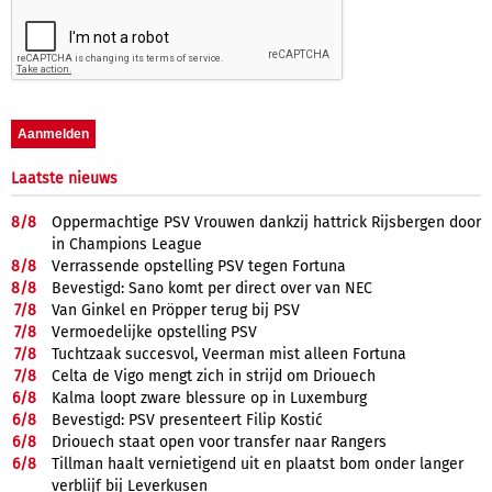
Laatste nieuws
8/
8
Oppermachtige PSV Vrouwen dankzij hattrick Rijsbergen door
in Champions League
8/
8
Verrassende opstelling PSV tegen Fortuna
8/
8
Bevestigd: Sano komt per direct over van NEC
7/
8
Van Ginkel en Pröpper terug bij PSV
7/
8
Vermoedelijke opstelling PSV
7/
8
Tuchtzaak succesvol, Veerman mist alleen Fortuna
7/
8
Celta de Vigo mengt zich in strijd om Driouech
6/
8
Kalma loopt zware blessure op in Luxemburg
6/
8
Bevestigd: PSV presenteert Filip Kostić
6/
8
Driouech staat open voor transfer naar Rangers
6/
8
Tillman haalt vernietigend uit en plaatst bom onder langer
verblijf bij Leverkusen