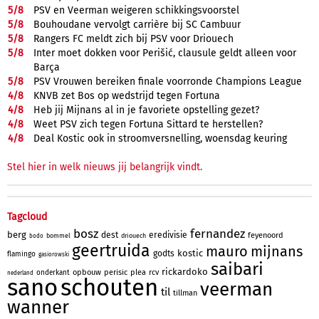
5/
8
PSV en Veerman weigeren schikkingsvoorstel
5/
8
Bouhoudane vervolgt carrière bij SC Cambuur
5/
8
Rangers FC meldt zich bij PSV voor Driouech
5/
8
Inter moet dokken voor Perišić, clausule geldt alleen voor
Barça
5/
8
PSV Vrouwen bereiken finale voorronde Champions League
4/
8
KNVB zet Bos op wedstrijd tegen Fortuna
4/
8
Heb jij Mijnans al in je favoriete opstelling gezet?
4/
8
Weet PSV zich tegen Fortuna Sittard te herstellen?
4/
8
Deal Kostic ook in stroomversnelling, woensdag keuring
Stel hier in welk nieuws jij belangrijk vindt.
Tagcloud
bosz
fernandez
berg
dest
eredivisie
feyenoord
bommel
driouech
bodo
geertruida
mauro
mijnans
kostic
godts
flamingo
gasiorowski
saibari
rickardoko
opbouw
perisic
plea
rcv
onderkant
nederland
sano
schouten
veerman
til
tillman
wanner