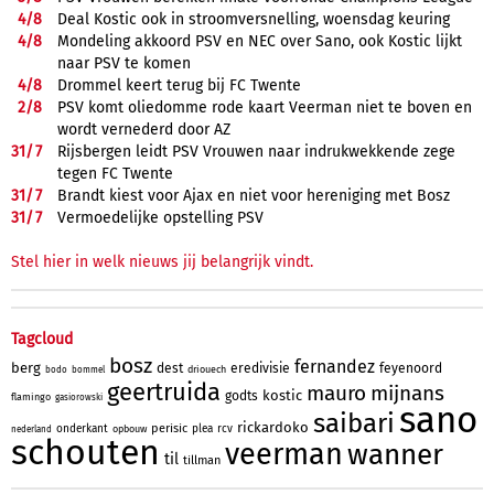
4/
8
Deal Kostic ook in stroomversnelling, woensdag keuring
4/
8
Mondeling akkoord PSV en NEC over Sano, ook Kostic lijkt
naar PSV te komen
4/
8
Drommel keert terug bij FC Twente
2/
8
PSV komt oliedomme rode kaart Veerman niet te boven en
wordt vernederd door AZ
31/
7
Rijsbergen leidt PSV Vrouwen naar indrukwekkende zege
tegen FC Twente
31/
7
Brandt kiest voor Ajax en niet voor hereniging met Bosz
31/
7
Vermoedelijke opstelling PSV
Stel hier in welk nieuws jij belangrijk vindt.
Tagcloud
bosz
fernandez
berg
dest
eredivisie
feyenoord
driouech
bodo
bommel
geertruida
mauro
mijnans
kostic
godts
flamingo
gasiorowski
sano
saibari
rickardoko
perisic
onderkant
plea
rcv
opbouw
nederland
schouten
veerman
wanner
til
tillman