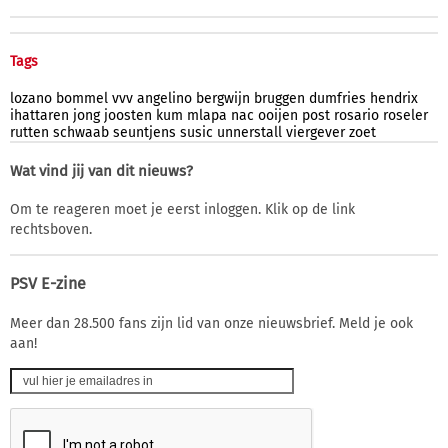
Tags
lozano
bommel
vvv
angelino
bergwijn
bruggen
dumfries
hendrix
ihattaren
jong
joosten
kum
mlapa
nac
ooijen
post
rosario
roseler
rutten
schwaab
seuntjens
susic
unnerstall
viergever
zoet
Wat vind jij van dit nieuws?
Om te reageren moet je eerst inloggen. Klik op de link
rechtsboven.
PSV E-zine
Meer dan 28.500 fans zijn lid van onze nieuwsbrief. Meld je ook
aan!