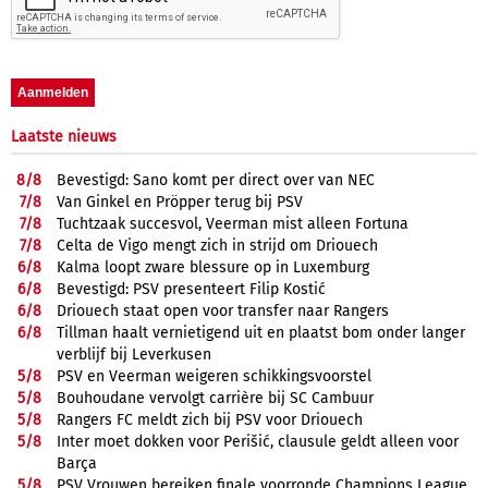
Laatste nieuws
8/
8
Bevestigd: Sano komt per direct over van NEC
7/
8
Van Ginkel en Pröpper terug bij PSV
7/
8
Tuchtzaak succesvol, Veerman mist alleen Fortuna
7/
8
Celta de Vigo mengt zich in strijd om Driouech
6/
8
Kalma loopt zware blessure op in Luxemburg
6/
8
Bevestigd: PSV presenteert Filip Kostić
6/
8
Driouech staat open voor transfer naar Rangers
6/
8
Tillman haalt vernietigend uit en plaatst bom onder langer
verblijf bij Leverkusen
5/
8
PSV en Veerman weigeren schikkingsvoorstel
5/
8
Bouhoudane vervolgt carrière bij SC Cambuur
5/
8
Rangers FC meldt zich bij PSV voor Driouech
5/
8
Inter moet dokken voor Perišić, clausule geldt alleen voor
Barça
5/
8
PSV Vrouwen bereiken finale voorronde Champions League