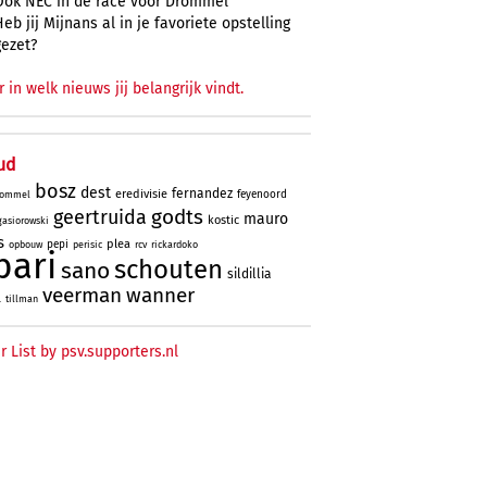
Ook NEC in de race voor Drommel
Heb jij Mijnans al in je favoriete opstelling
gezet?
r in welk nieuws jij belangrijk vindt.
ud
bosz
dest
fernandez
eredivisie
feyenoord
ommel
godts
geertruida
mauro
kostic
gasiorowski
s
plea
pepi
opbouw
perisic
rcv
rickardoko
bari
schouten
sano
sildillia
veerman
wanner
l
tillman
r List by psv.supporters.nl