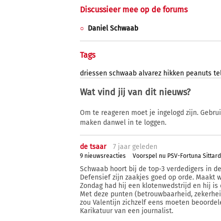
Discussieer mee op de forums
Daniel Schwaab
Tags
driessen
schwaab
alvarez
hikken
peanuts
te
Wat vind jij van dit nieuws?
Om te reageren moet je ingelogd zijn. Gebru
maken danwel in te loggen.
de tsaar
7 j
aar
geleden
9 nieuwsreacties
Voorspel nu PSV-Fortuna Sittard
Schwaab hoort bij de top-3 verdedigers in de 
Defensief zijn zaakjes goed op orde. Maakt w
Zondag had hij een klotenwedstrijd en hij is 
Met deze punten (betrouwbaarheid, zekerhei
zou Valentijn zichzelf eens moeten beoordel
Karikatuur van een journalist.