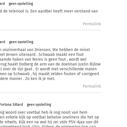
ard
geen opstelling
d de teleriool is. Een aardbei heeft meer verstand van
Permalink
tard
geen opstelling
n onzinverhaal van Driessen. We hebben de minst
met Jeroen uiteraard . Schwaab maakt een fout
aamde haken van Neres is geen fout , wordt wel
erug haakt Dolberg de arm van de doelman Justin Bijlow
over de lijn gaat . Er wordt met verschillende maten
n op Schwaab , hij maakt zelden fouten of corrigeert
dere manier . Zo ken ik je niet.
Permalink
Fortuna Sittard
geen opstelling
nnig woord over voetbal heb ik nog nooit van hem
een enkele kijk op voetbal behalve oneliners die het op
nitwits. Kijk een na wat hij zei vóór PSV-Ajax van dit
lachwekkend toch. (Oja, tijdens de winterstop kon van