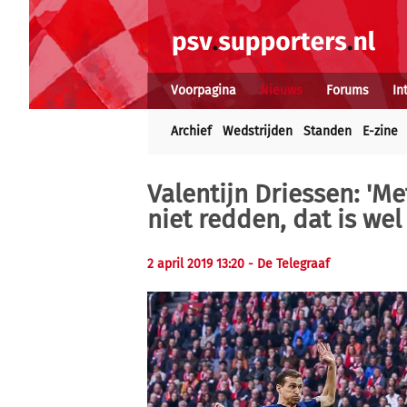
Voorpagina
Nieuws
Forums
In
Archief
Wedstrijden
Standen
E-zine
Valentijn Driessen: 'M
niet redden, dat is wel 
2 april 2019 13:20
- De Telegraaf