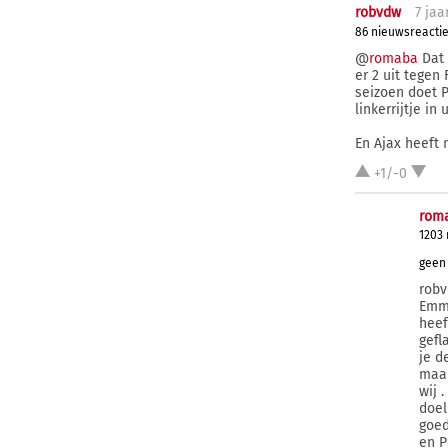
robvdw
7 j
aa
86 nieuwsreacti
@
romaba
Dat 
er 2 uit tegen
seizoen doet P
linkerrijtje in
En Ajax heeft
+1/-0
rom
1203
geen 
robv
Emme
heef
gefl
je d
maar
wij 
doel
goed
en P