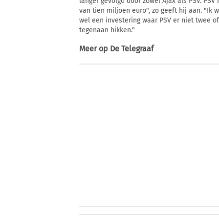
langer gevolgd door zowel Ajax als PSV. PSV 
van tien miljoen euro", zo geeft hij aan. "Ik 
wel een investering waar PSV er niet twee of
tegenaan hikken."
Meer op
De Telegraaf