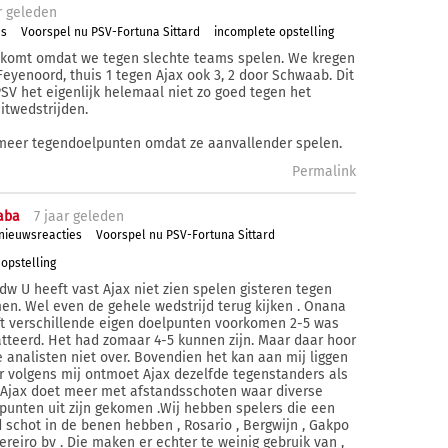
r
geleden
es
Voorspel nu PSV-Fortuna Sittard
incomplete opstelling
komt omdat we tegen slechte teams spelen. We kregen
 Feyenoord, thuis 1 tegen Ajax ook 3, 2 door Schwaab. Dit
SV het eigenlijk helemaal niet zo goed tegen het
 uitwedstrijden.
 meer tegendoelpunten omdat ze aanvallender spelen.
Permalink
aba
7 j
aar
geleden
 nieuwsreacties
Voorspel nu PSV-Fortuna Sittard
opstelling
dw U heeft vast Ajax niet zien spelen gisteren tegen
n. Wel even de gehele wedstrijd terug kijken . Onana
t verschillende eigen doelpunten voorkomen 2-5 was
atteerd. Het had zomaar 4-5 kunnen zijn. Maar daar hoor
e analisten niet over. Bovendien het kan aan mij liggen
 volgens mij ontmoet Ajax dezelfde tegenstanders als
. Ajax doet meer met afstandsschoten waar diverse
punten uit zijn gekomen .Wij hebben spelers die een
 schot in de benen hebben , Rosario , Bergwijn , Gakpo
ereiro bv . Die maken er echter te weinig gebruik van ,