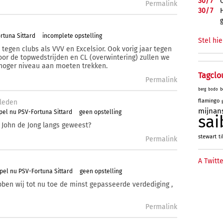
30/
7
Permalink
30/
7
rtuna Sittard
incomplete opstelling
Stel hie
 tegen clubs als VVV en Excelsior. Ook vorig jaar tegen
Voor de topwedstrijden en CL (overwintering) zullen we
 hoger niveau aan moeten trekken.
Tagclo
Permalink
b
berg
bodo
flamingo
leden
mijnan
pel nu PSV-Fortuna Sittard
geen opstelling
sai
ij John de Jong langs geweest?
stewart
ti
Permalink
A Twitte
pel nu PSV-Fortuna Sittard
geen opstelling
en wij tot nu toe de minst gepasseerde verdediging ,
Permalink