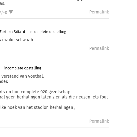
as.
Permalink
2/-0
Fortuna Sittard
incomplete opstelling
s inzake schwaab.
Permalink
incomplete opstelling
 verstand van voetbal,
nder.
orts en hun complete 020 gezelschap.
al geen herhalingen laten zien als die neuzen iets fout
lke hoek van het stadion herhalingen ,
Permalink