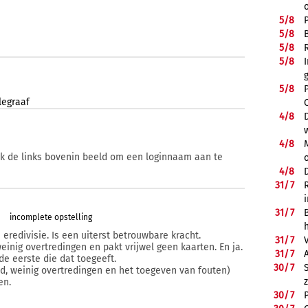
5/
8
5/
8
5/
8
5/
8
5/
8
legraaf
4/
8
4/
8
ik de links bovenin beeld om een loginnaam aan te
4/
8
31/
7
31/
7
incomplete opstelling
eredivisie. Is een uiterst betrouwbare kracht.
31/
7
einig overtredingen en pakt vrijwel geen kaarten. En ja.
31/
7
de eerste die dat toegeeft.
30/
7
d, weinig overtredingen en het toegeven van fouten)
en.
30/
7