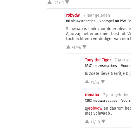
+21/-1
robvdw
7 j
aar
geleden
86 nieuwsreacties
Voorspel nu PSV-Fo
Schwaab is leuk voor de eredivisie
Ajax zag het er ook niet best uit. 
toch echt een verdediger van een
+1/-6
Tony the Tiger
7 j
aar
ge
6247 nieuwsreacties
Voors
Is zoete lieve Gerritje b
+1/-2
romaba
7 j
aar
geleden
1203 nieuwsreacties
Voors
@
robvdw
en daarom hebb
met Schwaab .
+1/-0