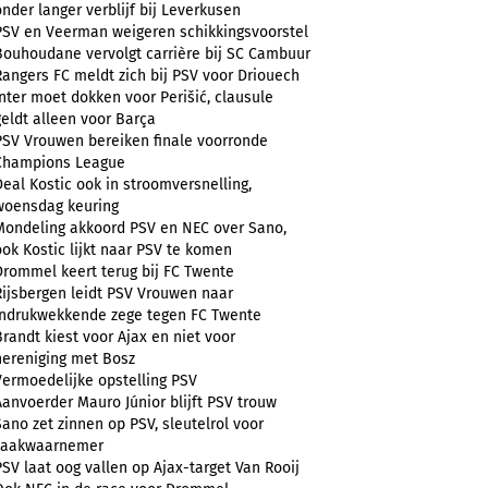
onder langer verblijf bij Leverkusen
PSV en Veerman weigeren schikkingsvoorstel
Bouhoudane vervolgt carrière bij SC Cambuur
Rangers FC meldt zich bij PSV voor Driouech
Inter moet dokken voor Perišić, clausule
geldt alleen voor Barça
PSV Vrouwen bereiken finale voorronde
Champions League
Deal Kostic ook in stroomversnelling,
woensdag keuring
Mondeling akkoord PSV en NEC over Sano,
ook Kostic lijkt naar PSV te komen
Drommel keert terug bij FC Twente
Rijsbergen leidt PSV Vrouwen naar
indrukwekkende zege tegen FC Twente
Brandt kiest voor Ajax en niet voor
hereniging met Bosz
Vermoedelijke opstelling PSV
Aanvoerder Mauro Júnior blijft PSV trouw
Sano zet zinnen op PSV, sleutelrol voor
zaakwaarnemer
PSV laat oog vallen op Ajax-target Van Rooij