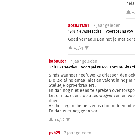
hela
+
sosa311281
7 j
aar
geleden
1248 nieuwsreacties
Voorspel nu PSV-
Goed verhaal!! Ben het je met een
+2/-1
kabauter
7 j
aar
geleden
3 nieuwsreacties
Voorspel nu PSV-Fortuna Sittard
Sinds wanneer heeft welke driessen dan ook
Die leo al helemaal niet en valentijn nog mi
Stelletje oproerkraaiers.
En dan nog niet eens te spreken over foxsp
Let er maar eens op alles wegwuiven en voor
doen .
Als het tegen die neuzen is dan meteen uit e
En dan is er nog geen var .
+4/-2
pvh25
7 j
aar
geleden