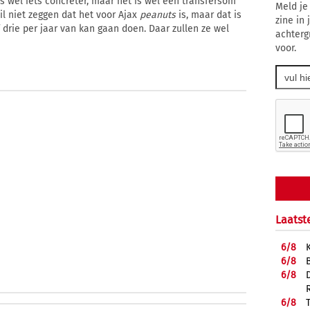
is wel iets concreter, maar het is wel een transfersom
Meld je
wil niet zeggen dat het voor Ajax
peanuts
is, maar dat is
zine in
 drie per jaar van kan gaan doen. Daar zullen ze wel
achterg
voor.
Laatst
6/
8
6/
8
6/
8
6/
8