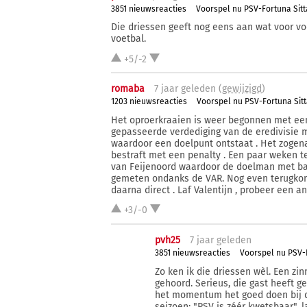
3851 nieuwsreacties
Voorspel nu PSV-Fortuna Sitt
Die driessen geeft nog eens aan wat voor vo
voetbal.
+5/-2
romaba
7 j
aar
geleden (
gewijzigd
)
1203 nieuwsreacties
Voorspel nu PSV-Fortuna Sit
Het oproerkraaien is weer begonnen met ee
gepasseerde verdediging van de eredivisie 
waardoor een doelpunt ontstaat . Het zogen
bestraft met een penalty . Een paar weken t
van Feijenoord waardoor de doelman met bal 
gemeten ondanks de VAR. Nog even terugkome
daarna direct . Laf Valentijn , probeer een an
+3/-0
pvh25
7 j
aar
geleden
3851 nieuwsreacties
Voorspel nu PSV-
Zo ken ik die driessen wèl. Een zi
gehoord. Serieus, die gast heeft g
het momentum het goed doen bij de 
seizoen: "PSV is zéér kwetsbaar", 