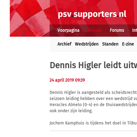
Voorpagina
Nieuws
Forums
In
Archief
Wedstrijden
Standen
E-zine
Dennis Higler leidt uit
24 april 2019 09:39
Dennis Higler is aangesteld als scheidsrechte
seizoen leiding hebben over een wedstrijd v
Heracles Almelo (0-4) en de thuiswedstrijde
ook onder zijn leiding.
Jochem Kamphuis is tijdens het duel in Tilbu