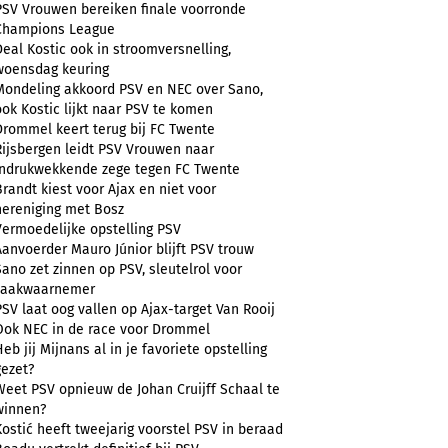
PSV Vrouwen bereiken finale voorronde
Champions League
Deal Kostic ook in stroomversnelling,
woensdag keuring
Mondeling akkoord PSV en NEC over Sano,
ook Kostic lijkt naar PSV te komen
Drommel keert terug bij FC Twente
Rijsbergen leidt PSV Vrouwen naar
indrukwekkende zege tegen FC Twente
Brandt kiest voor Ajax en niet voor
hereniging met Bosz
Vermoedelijke opstelling PSV
Aanvoerder Mauro Júnior blijft PSV trouw
Sano zet zinnen op PSV, sleutelrol voor
zaakwaarnemer
PSV laat oog vallen op Ajax-target Van Rooij
Ook NEC in de race voor Drommel
Heb jij Mijnans al in je favoriete opstelling
gezet?
Weet PSV opnieuw de Johan Cruijff Schaal te
winnen?
Kostić heeft tweejarig voorstel PSV in beraad