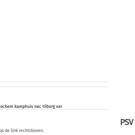
jochem
kamphuis
nac
tilburg
var
PSV
op de link rechtsboven.