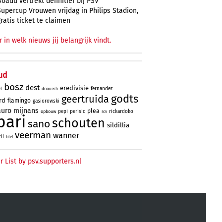
Boadu vertrekt definitief bij PSV
Supercup Vrouwen vrijdag in Philips Stadion,
gratis ticket te claimen
r in welk nieuws jij belangrijk vindt.
ud
bosz
dest
eredivisie
fernandez
l
driouech
godts
geertruida
rd
flamingo
gasiorowski
uro
mijnans
plea
pepi
perisic
rickardoko
opbouw
rcv
bari
schouten
sano
sildillia
veerman
wanner
til
titel
r List by psv.supporters.nl