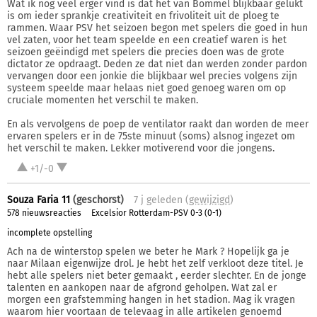
Wat ik nog veel erger vind is dat het van Bommel blijkbaar gelukt
is om ieder sprankje creativiteit en frivoliteit uit de ploeg te
rammen. Waar PSV het seizoen begon met spelers die goed in hun
vel zaten, voor het team speelde en een creatief waren is het
seizoen geëindigd met spelers die precies doen was de grote
dictator ze opdraagt. Deden ze dat niet dan werden zonder pardon
vervangen door een jonkie die blijkbaar wel precies volgens zijn
systeem speelde maar helaas niet goed genoeg waren om op
cruciale momenten het verschil te maken.
En als vervolgens de poep de ventilator raakt dan worden de meer
ervaren spelers er in de 75ste minuut (soms) alsnog ingezet om
het verschil te maken. Lekker motiverend voor die jongens.
+1/-0
Souza Faria 11
(geschorst)
7 j
geleden (
gewijzigd
)
578 nieuwsreacties
Excelsior Rotterdam-PSV 0-3 (0-1)
incomplete opstelling
Ach na de winterstop spelen we beter he Mark ? Hopelijk ga je
naar Milaan eigenwijze drol. Je hebt het zelf verkloot deze titel. Je
hebt alle spelers niet beter gemaakt , eerder slechter. En de jonge
talenten en aankopen naar de afgrond geholpen. Wat zal er
morgen een grafstemming hangen in het stadion. Mag ik vragen
waarom hier voortaan de televaag in alle artikelen genoemd