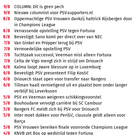
9/
8
COLUMN: Dit is geen pech
9/
8
Nieuwe columnist voor PSV.supporters.nl
8/
8
Oppermachtige PSV Vrouwen dankzij hattrick Rijsbergen door
in Champions League
8/
8
Verrassende opstelling PSV tegen Fortuna
8/
8
Bevestigd: Sano komt per direct over van NEC
7/
8
Van Ginkel en Pröpper terug bij PSV
7/
8
Vermoedelijke opstelling PSV
7/
8
Tuchtzaak succesvol, Veerman mist alleen Fortuna
7/
8
Celta de Vigo mengt zich in strijd om Driouech
6/
8
Kalma loopt zware blessure op in Luxemburg
6/
8
Bevestigd: PSV presenteert Filip Kostić
6/
8
Driouech staat open voor transfer naar Rangers
6/
8
Tillman haalt vernietigend uit en plaatst bom onder langer
verblijf bij Leverkusen
5/
8
PSV en Veerman weigeren schikkingsvoorstel
5/
8
Bouhoudane vervolgt carrière bij SC Cambuur
5/
8
Rangers FC meldt zich bij PSV voor Driouech
5/
8
Inter moet dokken voor Perišić, clausule geldt alleen voor
Barça
5/
8
PSV Vrouwen bereiken finale voorronde Champions League
4/
8
KNVB zet Bos op wedstrijd tegen Fortuna