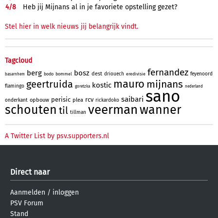
4/
8
Heb jij Mijnans al in je favoriete opstelling gezet?
Stel hier in welk nieuws jij belangrijk vindt.
Tagcloud
fernandez
berg
bosz
dest
driouech
feyenoord
bodo
bommel
eredivisie
basarnhem
mauro
mijnans
geertruida
kostic
flamingo
goretzka
nederland
sano
saibari
perisic
rcv
opbouw
plea
onderkant
rickardoko
veerman
schouten
wanner
til
tillman
A Twitter List by psv.supporters.nl
Direct naar
Aanmelden
/
inloggen
PSV Forum
Stand