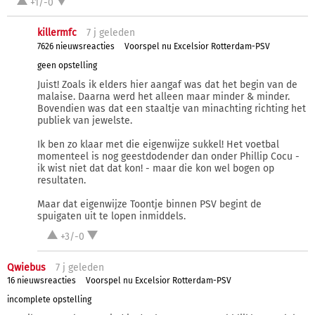
+1/-0
killermfc
7 j
geleden
7626 nieuwsreacties
Voorspel nu Excelsior Rotterdam-PSV
geen opstelling
Juist! Zoals ik elders hier aangaf was dat het begin van de
malaise. Daarna werd het alleen maar minder & minder.
Bovendien was dat een staaltje van minachting richting het
publiek van jewelste.
Ik ben zo klaar met die eigenwijze sukkel! Het voetbal
momenteel is nog geestdodender dan onder Phillip Cocu -
ik wist niet dat dat kon! - maar die kon wel bogen op
resultaten.
Maar dat eigenwijze Toontje binnen PSV begint de
spuigaten uit te lopen inmiddels.
+3/-0
Qwiebus
7 j
geleden
16 nieuwsreacties
Voorspel nu Excelsior Rotterdam-PSV
incomplete opstelling