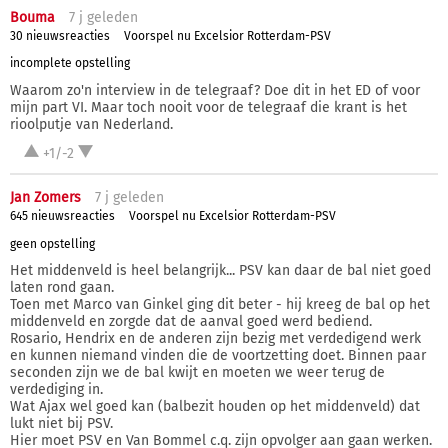
Bouma
7 j
geleden
30 nieuwsreacties
Voorspel nu Excelsior Rotterdam-PSV
incomplete opstelling
Waarom zo'n interview in de telegraaf? Doe dit in het ED of voor
mijn part VI. Maar toch nooit voor de telegraaf die krant is het
rioolputje van Nederland.
+1/-2
Jan Zomers
7 j
geleden
645 nieuwsreacties
Voorspel nu Excelsior Rotterdam-PSV
geen opstelling
Het middenveld is heel belangrijk... PSV kan daar de bal niet goed
laten rond gaan.
Toen met Marco van Ginkel ging dit beter - hij kreeg de bal op het
middenveld en zorgde dat de aanval goed werd bediend.
Rosario, Hendrix en de anderen zijn bezig met verdedigend werk
en kunnen niemand vinden die de voortzetting doet. Binnen paar
seconden zijn we de bal kwijt en moeten we weer terug de
verdediging in.
Wat Ajax wel goed kan (balbezit houden op het middenveld) dat
lukt niet bij PSV.
Hier moet PSV en Van Bommel c.q. zijn opvolger aan gaan werken.