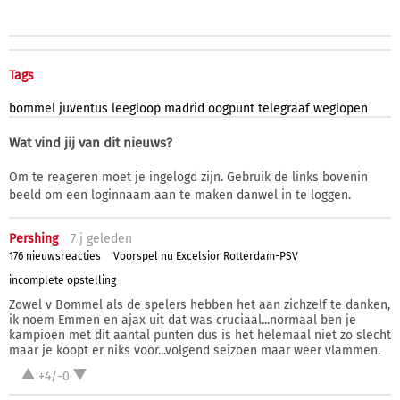
Tags
bommel
juventus
leegloop
madrid
oogpunt
telegraaf
weglopen
Wat vind jij van dit nieuws?
Om te reageren moet je ingelogd zijn. Gebruik de links bovenin
beeld om een loginnaam aan te maken danwel in te loggen.
Pershing
7 j
geleden
176 nieuwsreacties
Voorspel nu Excelsior Rotterdam-PSV
incomplete opstelling
Zowel v Bommel als de spelers hebben het aan zichzelf te danken,
ik noem Emmen en ajax uit dat was cruciaal...normaal ben je
kampioen met dit aantal punten dus is het helemaal niet zo slecht
maar je koopt er niks voor...volgend seizoen maar weer vlammen.
+4/-0