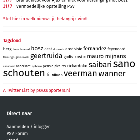
31/
7
Brandt kiest voor Ajax en niet voor hereniging met Bosz
31/
7
Vermoedelijke opstelling PSV
Stel hier in welk nieuws jij belangrijk vindt.
Tagcloud
bosz
fernandez
berg
dest
eredivisie
feyenoord
driouech
bodo
bommel
geertruida
mauro
mijnans
kostic
godts
flamingo
gasiorowski
sano
saibari
rickardoko
perisic
onderkant
plea
rcv
opbouw
nederland
schouten
veerman
wanner
til
tillman
A Twitter List by psv.supporters.nl
Direct naar
Aanmelden
/
inloggen
PSV Forum