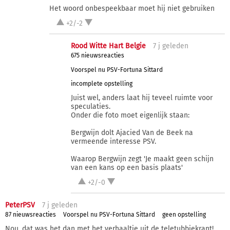
Het woord onbespeekbaar moet hij niet gebruiken
+2/-2
Rood Witte Hart Belgie
7 j
geleden
675 nieuwsreacties
Voorspel nu PSV-Fortuna Sittard
incomplete opstelling
Juist wel, anders laat hij teveel ruimte voor
speculaties.
Onder die foto moet eigenlijk staan:
Bergwijn dolt Ajacied Van de Beek na
vermeende interesse PSV.
Waarop Bergwijn zegt 'Je maakt geen schijn
van een kans op een basis plaats'
+2/-0
PeterPSV
7 j
geleden
87 nieuwsreacties
Voorspel nu PSV-Fortuna Sittard
geen opstelling
Nou, dat was het dan met het verhaaltje uit de teletubbiekrant!