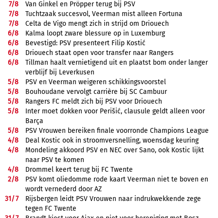
7/
8
Van Ginkel en Pröpper terug bij PSV
7/
8
Tuchtzaak succesvol, Veerman mist alleen Fortuna
7/
8
Celta de Vigo mengt zich in strijd om Driouech
6/
8
Kalma loopt zware blessure op in Luxemburg
6/
8
Bevestigd: PSV presenteert Filip Kostić
6/
8
Driouech staat open voor transfer naar Rangers
6/
8
Tillman haalt vernietigend uit en plaatst bom onder langer
verblijf bij Leverkusen
5/
8
PSV en Veerman weigeren schikkingsvoorstel
5/
8
Bouhoudane vervolgt carrière bij SC Cambuur
5/
8
Rangers FC meldt zich bij PSV voor Driouech
5/
8
Inter moet dokken voor Perišić, clausule geldt alleen voor
Barça
5/
8
PSV Vrouwen bereiken finale voorronde Champions League
4/
8
Deal Kostic ook in stroomversnelling, woensdag keuring
4/
8
Mondeling akkoord PSV en NEC over Sano, ook Kostic lijkt
naar PSV te komen
4/
8
Drommel keert terug bij FC Twente
2/
8
PSV komt oliedomme rode kaart Veerman niet te boven en
wordt vernederd door AZ
31/
7
Rijsbergen leidt PSV Vrouwen naar indrukwekkende zege
tegen FC Twente