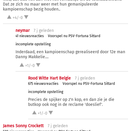
Dat ze zich nu maar weer met hun gemanipuleerde
kampioenschap bezig houden..
+4/-0
neymar
7 j
geleden
41 nieuwsreacties
Voorspel nu PSV-Fortuna Sittard
incomplete opstelling
Inderdaad, een kampioenschap gerealiseerd door 12e man
Danny Makkelie....
+1/-0
Rood Witte Hart Belgie
7 j
geleden
675 nieuwsreacties
Voorspel nu PSV-Fortuna Sittard
incomplete opstelling
Precies de spijker op z'n kop, en dan zie je die
butkop ook nog in de reclame 'doeslief'.
+1/-0
James Sonny Crockett
7 j
geleden