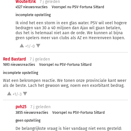
WouterErik
7 j
geleden
4527 nieuwsreacties
Voorspel nu PSV-Fortuna Sittard
incomplete opstelling
Ik vind het een storm in een glas water. PSV wil veel hogere
bedragen van 30 a 40 miljoen dan Ajax wil gaan betalen,
dus het is helemaal niet aan de orde. We kunnen al bijna
geen spelers meer van clubs als AZ en Heerenveen kopen.
+1/-0
Red Bastard
7 j
geleden
1693 nieuwsreacties
Voorspel nu PSV-Fortuna Sittard
incomplete opstelling
Wat een bekrompen reactie. We tonen onze provinciale kant weer
als de beste. Lach het gewoon weg, noem een exorbitant bedrag.
+1/-3
pvh25
7 j
geleden
3855 nieuwsreacties
Voorspel nu PSV-Fortuna Sittard
geen opstelling
De belangrijkste vraag is hier vandaag niet eens gesteld: