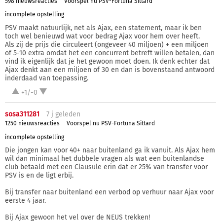
598 nieuwsreacties
Voorspel nu PSV-Fortuna Sittard
incomplete opstelling
PSV maakt natuurlijk, net als Ajax, een statement, maar ik ben
toch wel benieuwd wat voor bedrag Ajax voor hem over heeft.
Als zij de prijs die circuleert (ongeveer 40 miljoen) + een miljoen
of 5-10 extra omdat het een concurrent betreft willen betalen, dan
vind ik eigenlijk dat je het gewoon moet doen. Ik denk echter dat
Ajax denkt aan een miljoen of 30 en dan is bovenstaand antwoord
inderdaad van toepassing.
+1/-0
sosa311281
7 j
geleden
1250 nieuwsreacties
Voorspel nu PSV-Fortuna Sittard
incomplete opstelling
Die jongen kan voor 40+ naar buitenland ga ik vanuit. Als Ajax hem
wil dan minimaal het dubbele vragen als wat een buitenlandse
club betaald met een Clausule erin dat er 25% van transfer voor
PSV is en de ligt erbij.
Bij transfer naar buitenland een verbod op verhuur naar Ajax voor
eerste 4 jaar.
Bij Ajax gewoon het vel over de NEUS trekken!