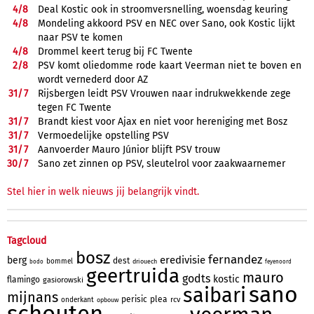
4/
8
Deal Kostic ook in stroomversnelling, woensdag keuring
4/
8
Mondeling akkoord PSV en NEC over Sano, ook Kostic lijkt
naar PSV te komen
4/
8
Drommel keert terug bij FC Twente
2/
8
PSV komt oliedomme rode kaart Veerman niet te boven en
wordt vernederd door AZ
31/
7
Rijsbergen leidt PSV Vrouwen naar indrukwekkende zege
tegen FC Twente
31/
7
Brandt kiest voor Ajax en niet voor hereniging met Bosz
31/
7
Vermoedelijke opstelling PSV
31/
7
Aanvoerder Mauro Júnior blijft PSV trouw
30/
7
Sano zet zinnen op PSV, sleutelrol voor zaakwaarnemer
Stel hier in welk nieuws jij belangrijk vindt.
Tagcloud
bosz
fernandez
eredivisie
berg
dest
bommel
driouech
bodo
feyenoord
geertruida
mauro
godts
kostic
flamingo
gasiorowski
sano
saibari
mijnans
perisic
plea
rcv
onderkant
opbouw
schouten