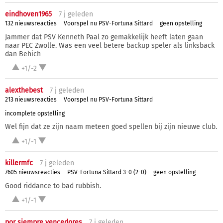
eindhoven1965
7 j
geleden
132 nieuwsreacties
Voorspel nu PSV-Fortuna Sittard
geen opstelling
Jammer dat PSV Kenneth Paal zo gemakkelijk heeft laten gaan
naar PEC Zwolle. Was een veel betere backup speler als linksback
dan Behich
+1/-2
alexthebest
7 j
geleden
213 nieuwsreacties
Voorspel nu PSV-Fortuna Sittard
incomplete opstelling
Wel fijn dat ze zijn naam meteen goed spellen bij zijn nieuwe club.
+1/-1
killermfc
7 j
geleden
7605 nieuwsreacties
PSV-Fortuna Sittard 3-0 (2-0)
geen opstelling
Good riddance to bad rubbish.
+1/-1
por siempre vencedores
7 j
geleden