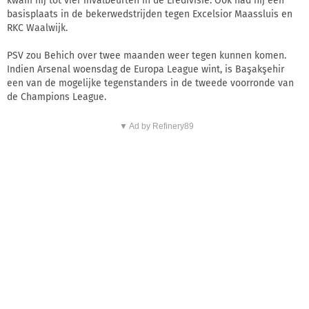
kwam hij tot vier invalbeurten in de Eredivisie. Ook had hij een
basisplaats in de bekerwedstrijden tegen Excelsior Maassluis en
RKC Waalwijk.
PSV zou Behich over twee maanden weer tegen kunnen komen.
Indien Arsenal woensdag de Europa League wint, is Başakşehir
een van de mogelijke tegenstanders in de tweede voorronde van
de Champions League.
▼ Ad by Refinery89