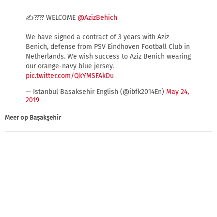
✍???? WELCOME
@AzizBehich
We have signed a contract of 3 years with Aziz
Benich, defense from PSV Eindhoven Football Club in
Netherlands. We wish success to Aziz Benich wearing
our orange-navy blue jersey.
pic.twitter.com/QkYMSFAkDu
— Istanbul Basaksehir English (@ibfk2014En)
May 24,
2019
Meer op
Başakşehir