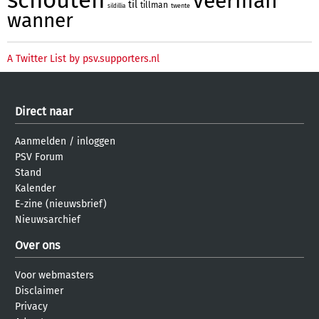
veerman
til
tillman
twente
sildillia
wanner
A Twitter List by psv.supporters.nl
Direct naar
Aanmelden
/
inloggen
PSV Forum
Stand
Kalender
E-zine (nieuwsbrief)
Nieuwsarchief
Over ons
Voor webmasters
Disclaimer
Privacy