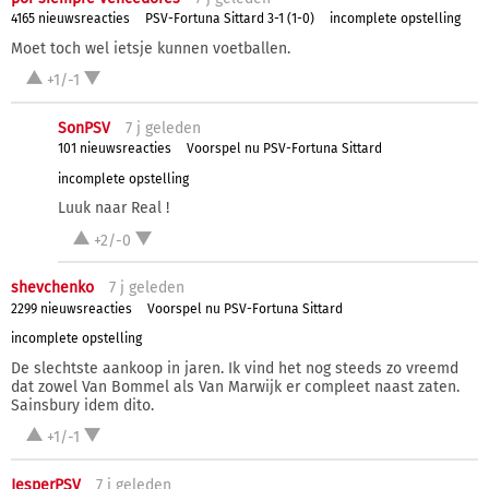
4165 nieuwsreacties
PSV-Fortuna Sittard 3-1 (1-0)
incomplete opstelling
Moet toch wel ietsje kunnen voetballen.
+1/-1
SonPSV
7 j
geleden
101 nieuwsreacties
Voorspel nu PSV-Fortuna Sittard
incomplete opstelling
Luuk naar Real !
+2/-0
shevchenko
7 j
geleden
2299 nieuwsreacties
Voorspel nu PSV-Fortuna Sittard
incomplete opstelling
De slechtste aankoop in jaren. Ik vind het nog steeds zo vreemd
dat zowel Van Bommel als Van Marwijk er compleet naast zaten.
Sainsbury idem dito.
+1/-1
JesperPSV
7 j
geleden