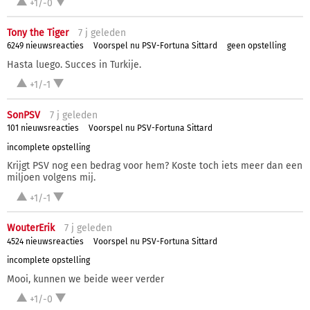
+1/-0
Tony the Tiger
7 j
geleden
6249 nieuwsreacties
Voorspel nu PSV-Fortuna Sittard
geen opstelling
Hasta luego. Succes in Turkije.
+1/-1
SonPSV
7 j
geleden
101 nieuwsreacties
Voorspel nu PSV-Fortuna Sittard
incomplete opstelling
Krijgt PSV nog een bedrag voor hem? Koste toch iets meer dan een
miljoen volgens mij.
+1/-1
WouterErik
7 j
geleden
4524 nieuwsreacties
Voorspel nu PSV-Fortuna Sittard
incomplete opstelling
Mooi, kunnen we beide weer verder
+1/-0