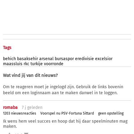
Tags
behich
basaksehir
arsenal
bursaspor
eredivisie
excelsior
maassluis
rkc
turkije
voorronde
Wat vind jij van dit nieuws?
Om te reageren moet je ingelogd zijn. Gebruik de links bovenin
beeld om een loginnaam aan te maken danwel in te loggen.
romaba
7 j
geleden
1203 nieuwsreacties
Voorspel nu PSV-Fortuna Sittard
geen opstelling
Ik wens hem veel succes en hoop dat hij daar speelminuten mag
maken.