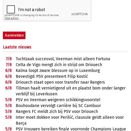
Laatste nieuws
7/
8
Tuchtzaak succesvol, Veerman mist alleen Fortuna
7/
8
Celta de Vigo mengt zich in strijd om Driouech
6/
8
Kalma loopt zware blessure op in Luxemburg
6/
8
Bevestigd: PSV presenteert Filip Kostić
6/
8
Driouech staat open voor transfer naar Rangers
6/
8
Tillman haalt vernietigend uit en plaatst bom onder langer
verblijf bij Leverkusen
5/
8
PSV en Veerman weigeren schikkingsvoorstel
5/
8
Bouhoudane vervolgt carrière bij SC Cambuur
5/
8
Rangers FC meldt zich bij PSV voor Driouech
5/
8
Inter moet dokken voor Perišić, clausule geldt alleen voor
Barça
5/
8
PSV Vrouwen bereiken finale voorronde Champions League