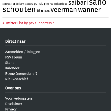
sano
saibari
perisic
rickardoko
onderkant
plea
rcv
opbouw
nederland
schouten
veerman
wanner
til
tillman
A Twitter List by psv.supporters.nl
Direct naar
Aanmelden
/
inloggen
PSV Forum
Stand
Kalender
E-zine (nieuwsbrief)
Nieuwsarchief
Over ons
Voor webmasters
Disclaimer
Privacy