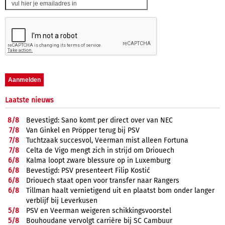
Laatste nieuws
8/
8
Bevestigd: Sano komt per direct over van NEC
7/
8
Van Ginkel en Pröpper terug bij PSV
7/
8
Tuchtzaak succesvol, Veerman mist alleen Fortuna
7/
8
Celta de Vigo mengt zich in strijd om Driouech
6/
8
Kalma loopt zware blessure op in Luxemburg
6/
8
Bevestigd: PSV presenteert Filip Kostić
6/
8
Driouech staat open voor transfer naar Rangers
6/
8
Tillman haalt vernietigend uit en plaatst bom onder langer
verblijf bij Leverkusen
5/
8
PSV en Veerman weigeren schikkingsvoorstel
5/
8
Bouhoudane vervolgt carrière bij SC Cambuur