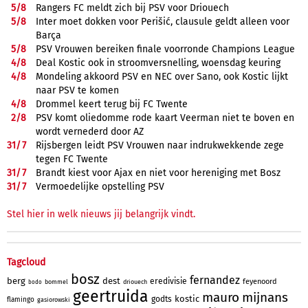
5/
8
Rangers FC meldt zich bij PSV voor Driouech
5/
8
Inter moet dokken voor Perišić, clausule geldt alleen voor
Barça
5/
8
PSV Vrouwen bereiken finale voorronde Champions League
4/
8
Deal Kostic ook in stroomversnelling, woensdag keuring
4/
8
Mondeling akkoord PSV en NEC over Sano, ook Kostic lijkt
naar PSV te komen
4/
8
Drommel keert terug bij FC Twente
2/
8
PSV komt oliedomme rode kaart Veerman niet te boven en
wordt vernederd door AZ
31/
7
Rijsbergen leidt PSV Vrouwen naar indrukwekkende zege
tegen FC Twente
31/
7
Brandt kiest voor Ajax en niet voor hereniging met Bosz
31/
7
Vermoedelijke opstelling PSV
Stel hier in welk nieuws jij belangrijk vindt.
Tagcloud
bosz
fernandez
berg
dest
eredivisie
feyenoord
bommel
driouech
bodo
geertruida
mauro
mijnans
kostic
godts
flamingo
gasiorowski