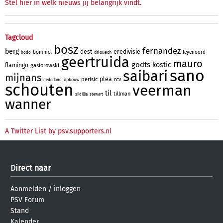
Stel hier in welk nieuws jij belangrijk vindt.
Tagcloud
bosz
fernandez
berg
dest
eredivisie
bommel
feyenoord
driouech
bodo
geertruida
mauro
godts
kostic
flamingo
gasiorowski
sano
saibari
mijnans
plea
perisic
rcv
opbouw
nederland
schouten
veerman
til
tillman
sildillia
stewart
wanner
A Twitter List by psv.supporters.nl
Direct naar
Aanmelden
/
inloggen
PSV Forum
Stand
Kalender