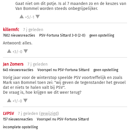
Gaat niet om dit potje. Is al 7 maanden zo en de keuzes van
Van Bommel worden steeds onbegrijpelijker.
+5/-1
killermfc
7 j
geleden
7602 nieuwsreacties
PSV-Fortuna Sittard 3-0 (2-0)
geen opstelling
Antwoord: alles.
+3/-0
Jan Zomers
7 j
geleden
645 nieuwsreacties
Voorspel nu PSV-Fortuna Sittard
geen opstelling
Vorig jaar voor de winterstop speelde PSV voortreffelijk en zoals
Mark van Bommel toen zei: ''wij geven de tegenstander het gevoel
dat er niets te halen valt bij PSV''.
De vraag is, hoe krijgen we dit weer terug?
+1/-0
LVPSV
7 j
geleden (
gewijzigd
)
157 nieuwsreacties
Voorspel nu PSV-Fortuna Sittard
incomplete opstelling