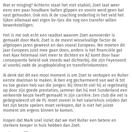
Wat er misging? Achterin staat het niet stabiel, Zoet laat weer
eens een paar houdbare ballen glippen en voorin werd geen bal
vast gehouden. Ook mis ik de coaching onderling in het veld het
lijken allemaal wel eigen bv-tjes die nog een transfer willen
bewerkstelligen.
Het is me ook echt een raadsel waarom Zoet aanvoerder is
gemaakt door Mark. Zoet is de meest wisselvallige factor de
afgelopen jaren geweest en dan vooral Europees. We moeten dit
jaar Europees juist mee gaan doen, anders is het financiële gat
met Ajax helemaal niet meer te dichten en AZ komt door haar
consequente beleid ook steeds wat dichterbij, die zijn Feyenoord
al voorbij vwbt de jeugdopleiding en transferinkomsten.
Ik denk dat dit een mooi moment is om Zoet te verkopen en Ruiter
eerste doelman te maken. Ik ben erg gecharmeerd van wat ik tot
nu toe gezien heb van die jongen. Bij Utrecht viel hij al regelmatig
op door zijn goede prestaties, jammer dat hij met Sunderland een
verkeerde keuze heeft gemaakt in zijn carrière. Een club die net is
gedegradeerd uit de PL moet zoveel in het salarishuis snijden dat
het zijn beste spelers moet verkopen, dat is niet het juiste
moment om ergens binnen te komen.
Hopen dat Mark snel inziet dat we met Ruiter een betere en
sterkere keeper in huis hebben dan Zoet.