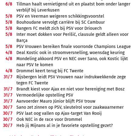
6/
8
Tillman haalt vernietigend uit en plaatst bom onder langer
verblijf bij Leverkusen
5/
8
PSV en Veerman weigeren schikkingsvoorstel
5/
8
Bouhoudane vervolgt carrière bij SC Cambuur
5/
8
Rangers FC meldt zich bij PSV voor Driouech
5/
8
Inter moet dokken voor Perišić, clausule geldt alleen voor
Barça
5/
8
PSV Vrouwen bereiken finale voorronde Champions League
4/
8
Deal Kostic ook in stroomversnelling, woensdag keuring
4/
8
Mondeling akkoord PSV en NEC over Sano, ook Kostic lijkt
naar PSV te komen
4/
8
Drommel keert terug bij FC Twente
31/
7
Rijsbergen leidt PSV Vrouwen naar indrukwekkende zege
tegen FC Twente
31/
7
Brandt kiest voor Ajax en niet voor hereniging met Bosz
31/
7
Vermoedelijke opstelling PSV
31/
7
Aanvoerder Mauro Júnior blijft PSV trouw
30/
7
Sano zet zinnen op PSV, sleutelrol voor zaakwaarnemer
30/
7
PSV laat oog vallen op Ajax-target Van Rooij
30/
7
Ook NEC in de race voor Drommel
30/
7
Heb jij Mijnans al in je favoriete opstelling gezet?