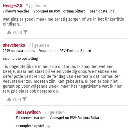
Hedges2.0
7 j
geleden
7 nieuwsreacties
Voorspel nu PSV-Fortuna Sittard
geen opstelling
wat ging er goed? maak me ernstig zorgen of we in het linkerrijtje
eindigen...
+1/-0
shevchenko
7 j
geleden
2299 nieuwsreacties
Voorspel nu PSV-Fortuna Sittard
incomplete opstelling
Tis ongelofelijk de mineur op dit forum. Ik snap het wel een
beetje, maar het slaat bij velen volledig door. We hebben een
oefenpotje verloren op de fandag van een team dat normaliter
veel sterker zou moeten zijn. Kan gebeuren. Ik ben er ook niet
gerust op voor volgende week, maar het negativisme wat ik hier
terugzie slaat ook nergens op.
+1/-1
lindsaywilson
7 j
geleden
134 nieuwsreacties
Voorspel nu PSV-Fortuna Sittard
incomplete opstelling