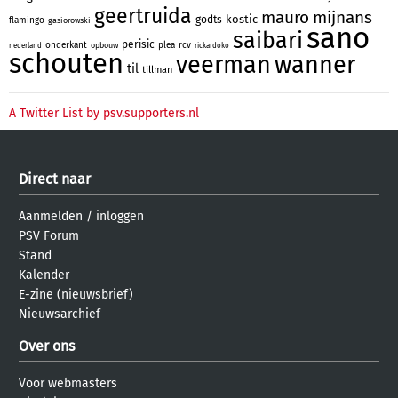
geertruida
mauro
mijnans
kostic
godts
flamingo
gasiorowski
sano
saibari
perisic
onderkant
plea
rcv
opbouw
nederland
rickardoko
schouten
veerman
wanner
til
tillman
A Twitter List by psv.supporters.nl
Direct naar
Aanmelden
/
inloggen
PSV Forum
Stand
Kalender
E-zine (nieuwsbrief)
Nieuwsarchief
Over ons
Voor webmasters