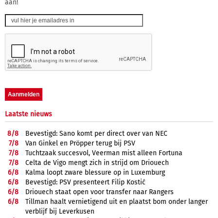
aan!
Laatste nieuws
8/
8
Bevestigd: Sano komt per direct over van NEC
7/
8
Van Ginkel en Pröpper terug bij PSV
7/
8
Tuchtzaak succesvol, Veerman mist alleen Fortuna
7/
8
Celta de Vigo mengt zich in strijd om Driouech
6/
8
Kalma loopt zware blessure op in Luxemburg
6/
8
Bevestigd: PSV presenteert Filip Kostić
6/
8
Driouech staat open voor transfer naar Rangers
6/
8
Tillman haalt vernietigend uit en plaatst bom onder langer
verblijf bij Leverkusen