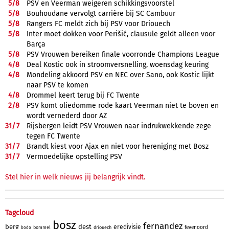
5/
8
PSV en Veerman weigeren schikkingsvoorstel
5/
8
Bouhoudane vervolgt carrière bij SC Cambuur
5/
8
Rangers FC meldt zich bij PSV voor Driouech
5/
8
Inter moet dokken voor Perišić, clausule geldt alleen voor
Barça
5/
8
PSV Vrouwen bereiken finale voorronde Champions League
4/
8
Deal Kostic ook in stroomversnelling, woensdag keuring
4/
8
Mondeling akkoord PSV en NEC over Sano, ook Kostic lijkt
naar PSV te komen
4/
8
Drommel keert terug bij FC Twente
2/
8
PSV komt oliedomme rode kaart Veerman niet te boven en
wordt vernederd door AZ
31/
7
Rijsbergen leidt PSV Vrouwen naar indrukwekkende zege
tegen FC Twente
31/
7
Brandt kiest voor Ajax en niet voor hereniging met Bosz
31/
7
Vermoedelijke opstelling PSV
Stel hier in welk nieuws jij belangrijk vindt.
Tagcloud
bosz
fernandez
berg
dest
eredivisie
feyenoord
bommel
driouech
bodo