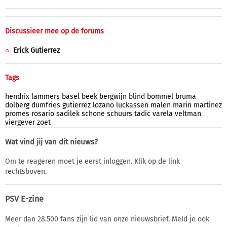
Discussieer mee op de forums
Erick Gutierrez
Tags
hendrix
lammers
basel
beek
bergwijn
blind
bommel
bruma
dolberg
dumfries
gutierrez
lozano
luckassen
malen
marin
martinez
promes
rosario
sadilek
schone
schuurs
tadic
varela
veltman
viergever
zoet
Wat vind jij van dit nieuws?
Om te reageren moet je eerst inloggen. Klik op de link
rechtsboven.
PSV E-zine
Meer dan 28.500 fans zijn lid van onze nieuwsbrief. Meld je ook