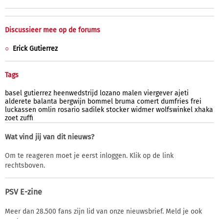
Discussieer mee op de forums
Erick Gutierrez
Tags
basel
gutierrez
heenwedstrijd
lozano
malen
viergever
ajeti
alderete
balanta
bergwijn
bommel
bruma
comert
dumfries
frei
luckassen
omlin
rosario
sadilek
stocker
widmer
wolfswinkel
xhaka
zoet
zuffi
Wat vind jij van dit nieuws?
Om te reageren moet je eerst inloggen. Klik op de link
rechtsboven.
PSV E-zine
Meer dan 28.500 fans zijn lid van onze nieuwsbrief. Meld je ook