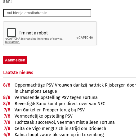
aan!
Laatste nieuws
8/
8
Oppermachtige PSV Vrouwen dankzij hattrick Rijsbergen door
in Champions League
8/
8
Verrassende opstelling PSV tegen Fortuna
8/
8
Bevestigd: Sano komt per direct over van NEC
7/
8
Van Ginkel en Pröpper terug bij PSV
7/
8
Vermoedelijke opstelling PSV
7/
8
Tuchtzaak succesvol, Veerman mist alleen Fortuna
7/
8
Celta de Vigo mengt zich in strijd om Driouech
6/
8
Kalma loopt zware blessure op in Luxemburg