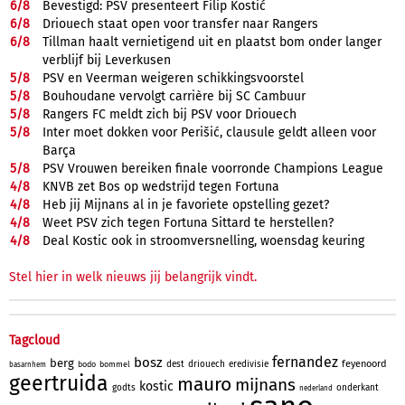
6/
8
Bevestigd: PSV presenteert Filip Kostić
6/
8
Driouech staat open voor transfer naar Rangers
6/
8
Tillman haalt vernietigend uit en plaatst bom onder langer
verblijf bij Leverkusen
5/
8
PSV en Veerman weigeren schikkingsvoorstel
5/
8
Bouhoudane vervolgt carrière bij SC Cambuur
5/
8
Rangers FC meldt zich bij PSV voor Driouech
5/
8
Inter moet dokken voor Perišić, clausule geldt alleen voor
Barça
5/
8
PSV Vrouwen bereiken finale voorronde Champions League
4/
8
KNVB zet Bos op wedstrijd tegen Fortuna
4/
8
Heb jij Mijnans al in je favoriete opstelling gezet?
4/
8
Weet PSV zich tegen Fortuna Sittard te herstellen?
4/
8
Deal Kostic ook in stroomversnelling, woensdag keuring
Stel hier in welk nieuws jij belangrijk vindt.
Tagcloud
fernandez
bosz
berg
feyenoord
dest
driouech
eredivisie
bodo
bommel
basarnhem
geertruida
mauro
mijnans
kostic
godts
onderkant
nederland