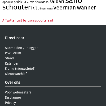
sano
saibari
rcv
opbouw
perisic
rickardoko
plea
schouten
veerman
wanner
til
tillman
twente
A Twitter List by psv.supporters.nl
Direct naar
Aanmelden
/
inloggen
PSV Forum
Stand
Kalender
E-zine (nieuwsbrief)
Nieuwsarchief
Over ons
Voor webmasters
Disclaimer
Privacy