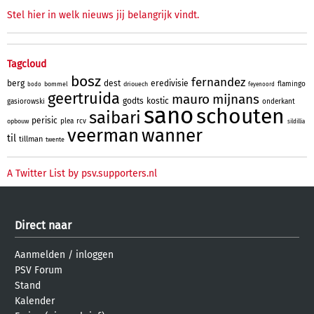
Stel hier in welk nieuws jij belangrijk vindt.
Tagcloud
bosz
fernandez
berg
dest
eredivisie
flamingo
bommel
driouech
bodo
feyenoord
geertruida
mauro
mijnans
godts
kostic
gasiorowski
onderkant
sano
schouten
saibari
perisic
plea
rcv
opbouw
sildillia
veerman
wanner
til
tillman
twente
A Twitter List by psv.supporters.nl
Direct naar
Aanmelden
/
inloggen
PSV Forum
Stand
Kalender