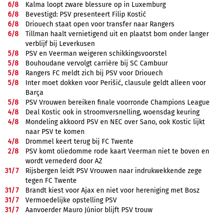
6/
8
Kalma loopt zware blessure op in Luxemburg
6/
8
Bevestigd: PSV presenteert Filip Kostić
6/
8
Driouech staat open voor transfer naar Rangers
6/
8
Tillman haalt vernietigend uit en plaatst bom onder langer
verblijf bij Leverkusen
5/
8
PSV en Veerman weigeren schikkingsvoorstel
5/
8
Bouhoudane vervolgt carrière bij SC Cambuur
5/
8
Rangers FC meldt zich bij PSV voor Driouech
5/
8
Inter moet dokken voor Perišić, clausule geldt alleen voor
Barça
5/
8
PSV Vrouwen bereiken finale voorronde Champions League
4/
8
Deal Kostic ook in stroomversnelling, woensdag keuring
4/
8
Mondeling akkoord PSV en NEC over Sano, ook Kostic lijkt
naar PSV te komen
4/
8
Drommel keert terug bij FC Twente
2/
8
PSV komt oliedomme rode kaart Veerman niet te boven en
wordt vernederd door AZ
31/
7
Rijsbergen leidt PSV Vrouwen naar indrukwekkende zege
tegen FC Twente
31/
7
Brandt kiest voor Ajax en niet voor hereniging met Bosz
31/
7
Vermoedelijke opstelling PSV
31/
7
Aanvoerder Mauro Júnior blijft PSV trouw