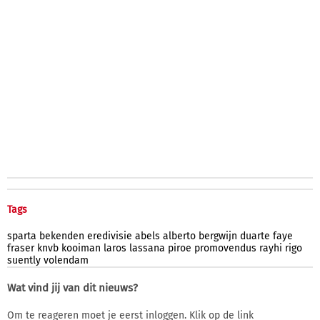
Tags
sparta
bekenden
eredivisie
abels
alberto
bergwijn
duarte
faye
fraser
knvb
kooiman
laros
lassana
piroe
promovendus
rayhi
rigo
suently
volendam
Wat vind jij van dit nieuws?
Om te reageren moet je eerst inloggen. Klik op de link