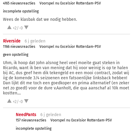
4165 nieuwsreacties
Voorspel nu Excelsior Rotterdam-PSV
incomplete opstelling
Wees de klasbak dat we nodig hebben.
+2/-0
Riverside
6 j
geleden
1166 nieuwsreacties
Voorspel nu Excelsior Rotterdam-PSV
geen opstelling
Uhm, ik hoop dat John alsnog heel veel moeite gaat steken in
Ricardo, want ik ben van mening dat hij voor weinig is op te halen
bij AC, dus geef hem dik tekengeld en een mooi contract, zodat wij
iig de komende 3/4 seizoenen een fatsoenlijke linksback hebben!
Dan lijkt dit me toch een goedkoper en prima alternatief (en zeker
net zo goed!) voor de dure v.Aanholt, die qua aanschaf al 10k moet
kostten....
+2/-0
NeedPants
6 j
geleden
157 nieuwsreacties
Voorspel nu Excelsior Rotterdam-PSV
incomplete opstelling