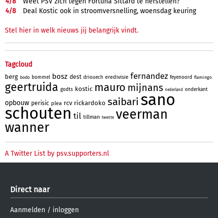
4/
8
Weet PSV zich tegen Fortuna Sittard te herstellen?
4/
8
Deal Kostic ook in stroomversnelling, woensdag keuring
Stel hier in welk nieuws jij belangrijk vindt.
Tagcloud
fernandez
bosz
berg
dest
eredivisie
bommel
driouech
feyenoord
bodo
flamingo
geertruida
mauro
mijnans
kostic
godts
onderkant
nederland
sano
saibari
opbouw
rcv
rickardoko
perisic
plea
schouten
veerman
til
tillman
twente
wanner
A Twitter List by psv.supporters.nl
Direct naar
Aanmelden
/
inloggen