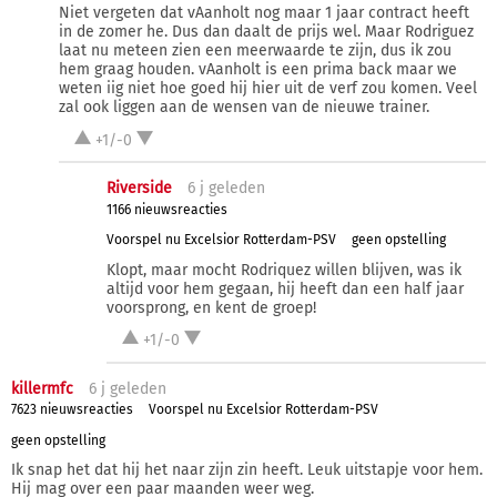
Niet vergeten dat vAanholt nog maar 1 jaar contract heeft
in de zomer he. Dus dan daalt de prijs wel. Maar Rodriguez
laat nu meteen zien een meerwaarde te zijn, dus ik zou
hem graag houden. vAanholt is een prima back maar we
weten iig niet hoe goed hij hier uit de verf zou komen. Veel
zal ook liggen aan de wensen van de nieuwe trainer.
+1/-0
Riverside
6 j
geleden
1166 nieuwsreacties
Voorspel nu Excelsior Rotterdam-PSV
geen opstelling
Klopt, maar mocht Rodriquez willen blijven, was ik
altijd voor hem gegaan, hij heeft dan een half jaar
voorsprong, en kent de groep!
+1/-0
killermfc
6 j
geleden
7623 nieuwsreacties
Voorspel nu Excelsior Rotterdam-PSV
geen opstelling
Ik snap het dat hij het naar zijn zin heeft. Leuk uitstapje voor hem.
Hij mag over een paar maanden weer weg.