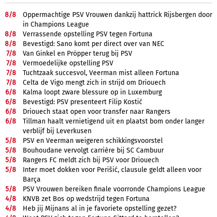
8/
8
Oppermachtige PSV Vrouwen dankzij hattrick Rijsbergen door
in Champions League
8/
8
Verrassende opstelling PSV tegen Fortuna
8/
8
Bevestigd: Sano komt per direct over van NEC
7/
8
Van Ginkel en Pröpper terug bij PSV
7/
8
Vermoedelijke opstelling PSV
7/
8
Tuchtzaak succesvol, Veerman mist alleen Fortuna
7/
8
Celta de Vigo mengt zich in strijd om Driouech
6/
8
Kalma loopt zware blessure op in Luxemburg
6/
8
Bevestigd: PSV presenteert Filip Kostić
6/
8
Driouech staat open voor transfer naar Rangers
6/
8
Tillman haalt vernietigend uit en plaatst bom onder langer
verblijf bij Leverkusen
5/
8
PSV en Veerman weigeren schikkingsvoorstel
5/
8
Bouhoudane vervolgt carrière bij SC Cambuur
5/
8
Rangers FC meldt zich bij PSV voor Driouech
5/
8
Inter moet dokken voor Perišić, clausule geldt alleen voor
Barça
5/
8
PSV Vrouwen bereiken finale voorronde Champions League
4/
8
KNVB zet Bos op wedstrijd tegen Fortuna
4/
8
Heb jij Mijnans al in je favoriete opstelling gezet?