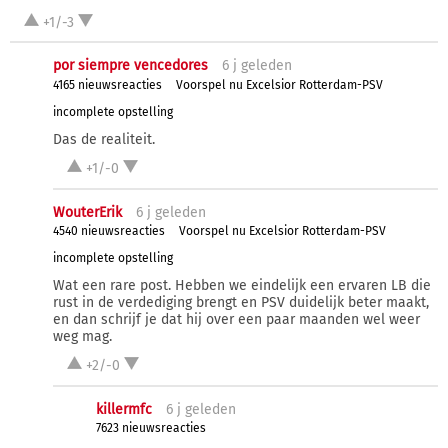
+1/-3
por siempre vencedores
6 j
geleden
4165 nieuwsreacties
Voorspel nu Excelsior Rotterdam-PSV
incomplete opstelling
Das de realiteit.
+1/-0
WouterErik
6 j
geleden
4540 nieuwsreacties
Voorspel nu Excelsior Rotterdam-PSV
incomplete opstelling
Wat een rare post. Hebben we eindelijk een ervaren LB die
rust in de verdediging brengt en PSV duidelijk beter maakt,
en dan schrijf je dat hij over een paar maanden wel weer
weg mag.
+2/-0
killermfc
6 j
geleden
7623 nieuwsreacties