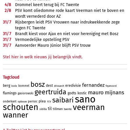
4/
8
Drommel keert terug bij FC Twente
2/
8
PSV komt oliedomme rode kaart Veerman niet te boven en
wordt vernederd door AZ
31/
7
Rijsbergen leidt PSV Vrouwen naar indrukwekkende zege
tegen FC Twente
31/
7
Brandt kiest voor Ajax en niet voor hereniging met Bosz
31/
7
Vermoedelijke opstelling PSV
31/
7
Aanvoerder Mauro Júnior blijft PSV trouw
Stel hier in welk nieuws jij belangrijk vindt.
Tagcloud
bosz
fernandez
berg
dest
eredivisie
bommel
driouech
bodo
feyenoord
geertruida
mauro
mijnans
flamingo
godts
kostic
gasiorowski
sano
saibari
plea
perisic
onderkant
rcv
opbouw
schouten
veerman
til
tillman
twente
sildillia
wanner