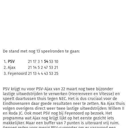
De stand met nog 13 speelronden te gaan:
1.
PSV
21
17
3
1
54
53
10
2.
Ajax
21
14
5
2
47
53
21
3.
Feyenoord
21
13
4
4
43
53
25
PSV krijgt nu voor PSV-Ajax van 22 maart nog twee bijzonder
lastige uitwedstrijden te verwerken (Heerenveen en Vitesse) en
speelt daartussen thuis tegen NEC. Het is dus cruciaal voor de
Eindhovenaren daar goede resultaten neer te zetten. Na Ajax thuis
volgen overigens direct weer twee lastige uitwedstrijden: Willem II
en Roda JC. Ook moet PSV nog bij Feyenoord op bezoek. Het
programma wat Ajax nog krijgt lijkt op het eerste gezicht iets
makkelijker. Maar een buffer van 7 punten is uiteraard vrij ruim.
Genoeg reden voor menig PSV-supporter om er vanavond een