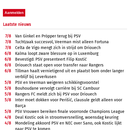
Laatste nieuws
7/
8
Van Ginkel en Pröpper terug bij PSV
7/
8
Tuchtzaak succesvol, Veerman mist alleen Fortuna
7/
8
Celta de Vigo mengt zich in strijd om Driouech
6/
8
Kalma loopt zware blessure op in Luxemburg
6/
8
Bevestigd: PSV presenteert Filip Kostić
6/
8
Driouech staat open voor transfer naar Rangers
6/
8
Tillman haalt vernietigend uit en plaatst bom onder langer
verblijf bij Leverkusen
5/
8
PSV en Veerman weigeren schikkingsvoorstel
5/
8
Bouhoudane vervolgt carrière bij SC Cambuur
5/
8
Rangers FC meldt zich bij PSV voor Driouech
5/
8
Inter moet dokken voor Perišić, clausule geldt alleen voor
Barça
5/
8
PSV Vrouwen bereiken finale voorronde Champions League
4/
8
Deal Kostic ook in stroomversnelling, woensdag keuring
4/
8
Mondeling akkoord PSV en NEC over Sano, ook Kostic lijkt
naar PSV te komen