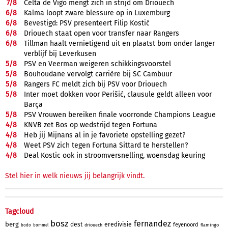
7/
8
Celta de Vigo mengt zich in strijd om Driouech
6/
8
Kalma loopt zware blessure op in Luxemburg
6/
8
Bevestigd: PSV presenteert Filip Kostić
6/
8
Driouech staat open voor transfer naar Rangers
6/
8
Tillman haalt vernietigend uit en plaatst bom onder langer
verblijf bij Leverkusen
5/
8
PSV en Veerman weigeren schikkingsvoorstel
5/
8
Bouhoudane vervolgt carrière bij SC Cambuur
5/
8
Rangers FC meldt zich bij PSV voor Driouech
5/
8
Inter moet dokken voor Perišić, clausule geldt alleen voor
Barça
5/
8
PSV Vrouwen bereiken finale voorronde Champions League
4/
8
KNVB zet Bos op wedstrijd tegen Fortuna
4/
8
Heb jij Mijnans al in je favoriete opstelling gezet?
4/
8
Weet PSV zich tegen Fortuna Sittard te herstellen?
4/
8
Deal Kostic ook in stroomversnelling, woensdag keuring
Stel hier in welk nieuws jij belangrijk vindt.
Tagcloud
bosz
fernandez
berg
dest
eredivisie
feyenoord
driouech
flamingo
bodo
bommel