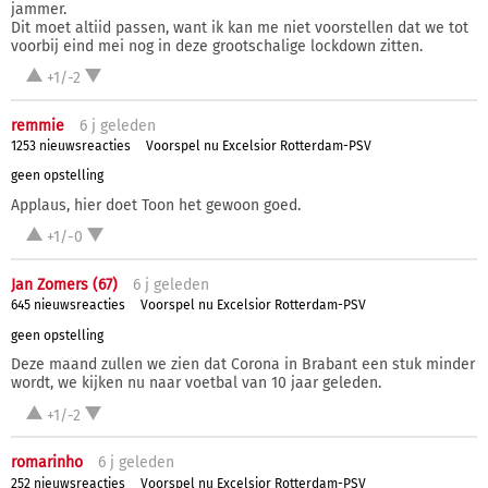
jammer.
Dit moet altiid passen, want ik kan me niet voorstellen dat we tot
voorbij eind mei nog in deze grootschalige lockdown zitten.
+1/-2
remmie
6 j
geleden
1253 nieuwsreacties
Voorspel nu Excelsior Rotterdam-PSV
geen opstelling
Applaus, hier doet Toon het gewoon goed.
+1/-0
Jan Zomers (67)
6 j
geleden
645 nieuwsreacties
Voorspel nu Excelsior Rotterdam-PSV
geen opstelling
Deze maand zullen we zien dat Corona in Brabant een stuk minder
wordt, we kijken nu naar voetbal van 10 jaar geleden.
+1/-2
romarinho
6 j
geleden
252 nieuwsreacties
Voorspel nu Excelsior Rotterdam-PSV