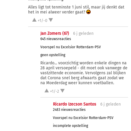
Alles ligt tot tenminste 1 juni stil, maar jij denkt dat
het in mei alweer verder gaat?
+1/-0
Jan Zomers (67)
6 j
geleden
645 nieuwsreacties
Voorspel nu Excelsior Rotterdam-PSV
geen opstelling
Ricardo... voorzichtig worden enkele dingen na
28 april versoepeld - dit moet ook vanwege de
vastzittende economie. Vervolgens zal blijken
dat Corona snel berg afwaarts gaat zodat we
na Moederdag weer kunnen voetballen.
+1/-2
Ricardo Izecson Santos
6 j
geleden
2483 nieuwsreacties
Voorspel nu Excelsior Rotterdam-PSV
incomplete opstelling