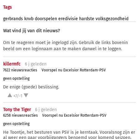
Tags
gerbrands
knvb
doorspelen
eredivisie
hardste
volksgezondheid
Wat vind jij van dit nieuws?
Om te reageren moet je ingelogd zijn. Gebruik de links bovenin
beeld om een loginnaam aan te maken danwel in te loggen.
killermfc
6 j
geleden
7622 nieuwsreacties
Voorspel nu Excelsior Rotterdam-PSV
geen opstelling
De enige (goede) beslissing.
+7/-1
Tony the Tiger
6 j
geleden
6258 nieuwsreacties
Voorspel nu Excelsior Rotterdam-PSV
geen opstelling
He Toontje, het besturen van PSV is je kerntaak. Vooralsnog zijn er
al weer een paar voorbijgangers benoemd voor komend seizoen.