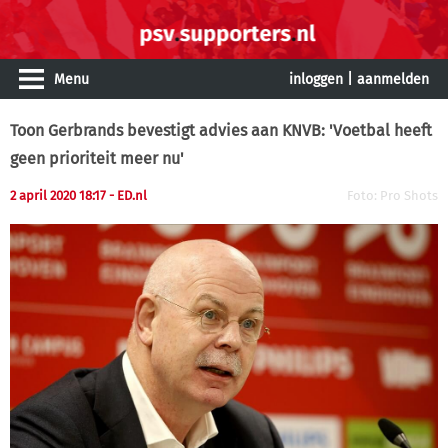
Menu
inloggen
|
aanmelden
Toon Gerbrands bevestigt advies aan KNVB: 'Voetbal heeft
geen prioriteit meer nu'
2 april 2020 18:17
- ED.nl
Foto: Pro Shots