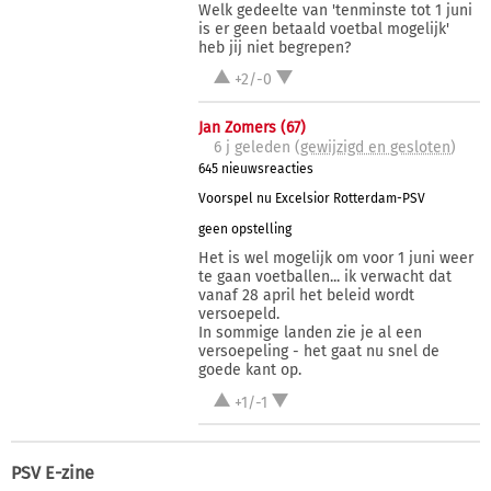
Welk gedeelte van 'tenminste tot 1 juni
is er geen betaald voetbal mogelijk'
heb jij niet begrepen?
+2/-0
Jan Zomers (67)
6 j
geleden (
gewijzigd en gesloten
)
645 nieuwsreacties
Voorspel nu Excelsior Rotterdam-PSV
geen opstelling
Het is wel mogelijk om voor 1 juni weer
te gaan voetballen... ik verwacht dat
vanaf 28 april het beleid wordt
versoepeld.
In sommige landen zie je al een
versoepeling - het gaat nu snel de
goede kant op.
+1/-1
PSV E-zine