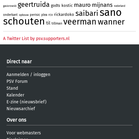
geertruida
mauro
mijnans
kostic
godts
gasiorowski
nederland
sano
saibari
rickardoko
perisic
onderkant
plea
rcv
opbouw
schouten
veerman
wanner
til
tillman
A Twitter List by psv.supporters.nl
Direct naar
Aanmelden
/
inloggen
PSV Forum
Stand
Kalender
E-zine (nieuwsbrief)
Nieuwsarchief
Over ons
Voor webmasters