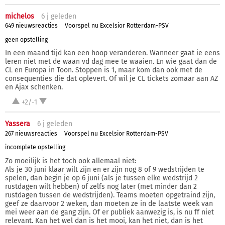
michelos
6 j
geleden
649 nieuwsreacties
Voorspel nu Excelsior Rotterdam-PSV
geen opstelling
In een maand tijd kan een hoop veranderen. Wanneer gaat ie eens
leren niet met de waan vd dag mee te waaien. En wie gaat dan de
CL en Europa in Toon. Stoppen is 1, maar kom dan ook met de
consequenties die dat oplevert. Of wil je CL tickets zomaar aan AZ
en Ajax schenken.
+2/-1
Yassera
6 j
geleden
267 nieuwsreacties
Voorspel nu Excelsior Rotterdam-PSV
incomplete opstelling
Zo moeilijk is het toch ook allemaal niet:
Als je 30 juni klaar wilt zijn en er zijn nog 8 of 9 wedstrijden te
spelen, dan begin je op 6 juni (als je tussen elke wedstrijd 2
rustdagen wilt hebben) of zelfs nog later (met minder dan 2
rustdagen tussen de wedstrijden). Teams moeten opgetraind zijn,
geef ze daarvoor 2 weken, dan moeten ze in de laatste week van
mei weer aan de gang zijn. Of er publiek aanwezig is, is nu ff niet
relevant. Kan het wel dan is het mooi, kan het niet, dan is het