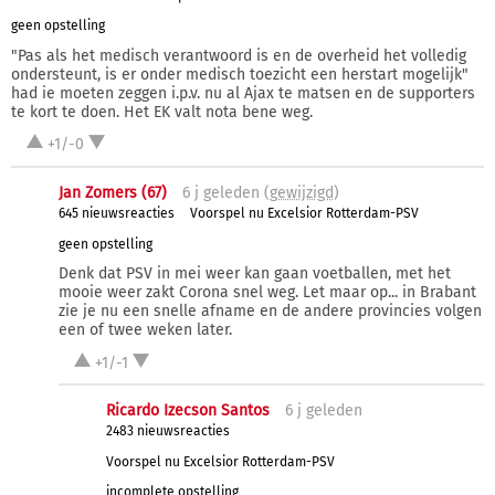
geen opstelling
"Pas als het medisch verantwoord is en de overheid het volledig
ondersteunt, is er onder medisch toezicht een herstart mogelijk"
had ie moeten zeggen i.p.v. nu al Ajax te matsen en de supporters
te kort te doen. Het EK valt nota bene weg.
+1/-0
Jan Zomers (67)
6 j
geleden (
gewijzigd
)
645 nieuwsreacties
Voorspel nu Excelsior Rotterdam-PSV
geen opstelling
Denk dat PSV in mei weer kan gaan voetballen, met het
mooie weer zakt Corona snel weg. Let maar op... in Brabant
zie je nu een snelle afname en de andere provincies volgen
een of twee weken later.
+1/-1
Ricardo Izecson Santos
6 j
geleden
2483 nieuwsreacties
Voorspel nu Excelsior Rotterdam-PSV
incomplete opstelling