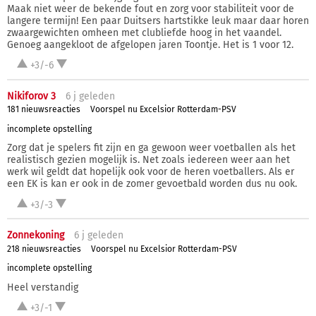
Maak niet weer de bekende fout en zorg voor stabiliteit voor de
langere termijn! Een paar Duitsers hartstikke leuk maar daar horen
zwaargewichten omheen met clubliefde hoog in het vaandel.
Genoeg aangekloot de afgelopen jaren Toontje. Het is 1 voor 12.
+3/-6
Nikiforov 3
6 j
geleden
181 nieuwsreacties
Voorspel nu Excelsior Rotterdam-PSV
incomplete opstelling
Zorg dat je spelers fit zijn en ga gewoon weer voetballen als het
realistisch gezien mogelijk is. Net zoals iedereen weer aan het
werk wil geldt dat hopelijk ook voor de heren voetballers. Als er
een EK is kan er ook in de zomer gevoetbald worden dus nu ook.
+3/-3
Zonnekoning
6 j
geleden
218 nieuwsreacties
Voorspel nu Excelsior Rotterdam-PSV
incomplete opstelling
Heel verstandig
+3/-1