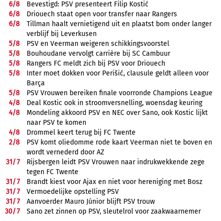
6/
8
Bevestigd: PSV presenteert Filip Kostić
6/
8
Driouech staat open voor transfer naar Rangers
6/
8
Tillman haalt vernietigend uit en plaatst bom onder langer
verblijf bij Leverkusen
5/
8
PSV en Veerman weigeren schikkingsvoorstel
5/
8
Bouhoudane vervolgt carrière bij SC Cambuur
5/
8
Rangers FC meldt zich bij PSV voor Driouech
5/
8
Inter moet dokken voor Perišić, clausule geldt alleen voor
Barça
5/
8
PSV Vrouwen bereiken finale voorronde Champions League
4/
8
Deal Kostic ook in stroomversnelling, woensdag keuring
4/
8
Mondeling akkoord PSV en NEC over Sano, ook Kostic lijkt
naar PSV te komen
4/
8
Drommel keert terug bij FC Twente
2/
8
PSV komt oliedomme rode kaart Veerman niet te boven en
wordt vernederd door AZ
31/
7
Rijsbergen leidt PSV Vrouwen naar indrukwekkende zege
tegen FC Twente
31/
7
Brandt kiest voor Ajax en niet voor hereniging met Bosz
31/
7
Vermoedelijke opstelling PSV
31/
7
Aanvoerder Mauro Júnior blijft PSV trouw
30/
7
Sano zet zinnen op PSV, sleutelrol voor zaakwaarnemer