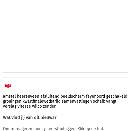
Tags
amstel
heerenveen
afsluitend
beeldscherm
feyenoord
geschakeld
groningen
kwartfinalewedstrijd
samenvattingen
schaik
vangt
verslag
vitesse
wilco
zender
Wat vind jij van dit nieuws?
Om te reageren moet je eerst inloggen. Klik op de link