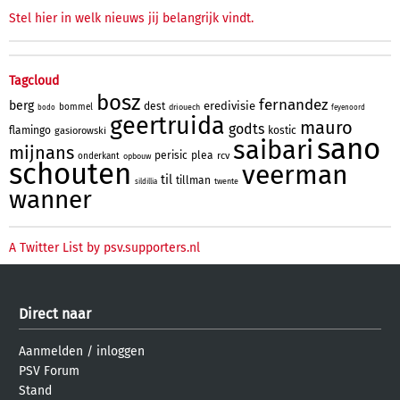
Stel hier in welk nieuws jij belangrijk vindt.
Tagcloud
bosz
fernandez
berg
eredivisie
dest
bommel
driouech
bodo
feyenoord
geertruida
mauro
godts
flamingo
kostic
gasiorowski
sano
saibari
mijnans
perisic
plea
rcv
onderkant
opbouw
schouten
veerman
til
tillman
twente
sildillia
wanner
A Twitter List by psv.supporters.nl
Direct naar
Aanmelden
/
inloggen
PSV Forum
Stand