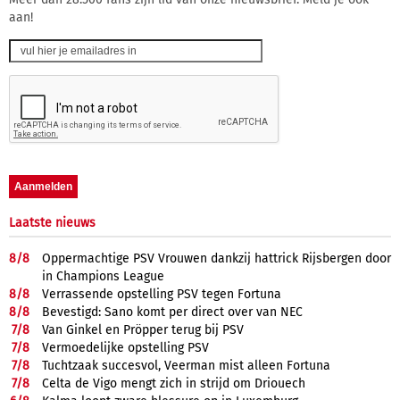
aan!
Laatste nieuws
8/
8
Oppermachtige PSV Vrouwen dankzij hattrick Rijsbergen door
in Champions League
8/
8
Verrassende opstelling PSV tegen Fortuna
8/
8
Bevestigd: Sano komt per direct over van NEC
7/
8
Van Ginkel en Pröpper terug bij PSV
7/
8
Vermoedelijke opstelling PSV
7/
8
Tuchtzaak succesvol, Veerman mist alleen Fortuna
7/
8
Celta de Vigo mengt zich in strijd om Driouech