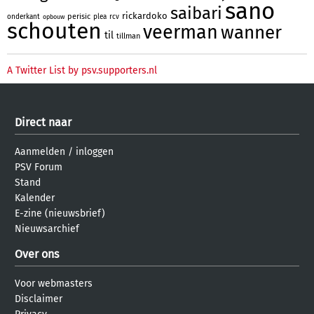
sano
saibari
rickardoko
perisic
onderkant
plea
rcv
opbouw
schouten
veerman
wanner
til
tillman
A Twitter List by psv.supporters.nl
Direct naar
Aanmelden
/
inloggen
PSV Forum
Stand
Kalender
E-zine (nieuwsbrief)
Nieuwsarchief
Over ons
Voor webmasters
Disclaimer