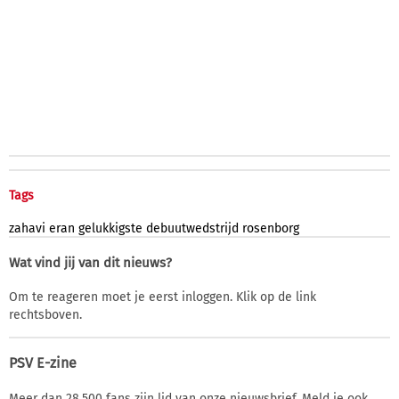
Tags
zahavi
eran
gelukkigste
debuutwedstrijd
rosenborg
Wat vind jij van dit nieuws?
Om te reageren moet je eerst inloggen. Klik op de link
rechtsboven.
PSV E-zine
Meer dan 28.500 fans zijn lid van onze nieuwsbrief. Meld je ook