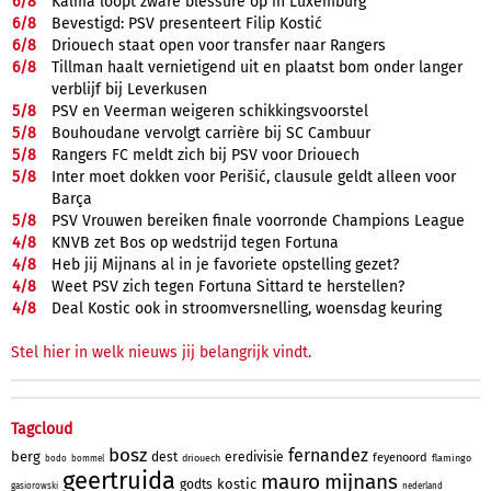
6/
8
Kalma loopt zware blessure op in Luxemburg
6/
8
Bevestigd: PSV presenteert Filip Kostić
6/
8
Driouech staat open voor transfer naar Rangers
6/
8
Tillman haalt vernietigend uit en plaatst bom onder langer
verblijf bij Leverkusen
5/
8
PSV en Veerman weigeren schikkingsvoorstel
5/
8
Bouhoudane vervolgt carrière bij SC Cambuur
5/
8
Rangers FC meldt zich bij PSV voor Driouech
5/
8
Inter moet dokken voor Perišić, clausule geldt alleen voor
Barça
5/
8
PSV Vrouwen bereiken finale voorronde Champions League
4/
8
KNVB zet Bos op wedstrijd tegen Fortuna
4/
8
Heb jij Mijnans al in je favoriete opstelling gezet?
4/
8
Weet PSV zich tegen Fortuna Sittard te herstellen?
4/
8
Deal Kostic ook in stroomversnelling, woensdag keuring
Stel hier in welk nieuws jij belangrijk vindt.
Tagcloud
bosz
fernandez
berg
dest
eredivisie
feyenoord
driouech
flamingo
bodo
bommel
geertruida
mauro
mijnans
kostic
godts
gasiorowski
nederland