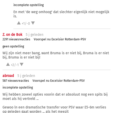
incomplete opstelling
En met 'de weg omhoog' dat slechter eigenlijk niet mogelijk
is.
+1/-0
Z. on de Bok
5 j
geleden
2291 nieuwsreacties
Voorspel nu Excelsior Rotterdam-PSV
geen opstelling
Wij zijn niet meer bang, want Bruma is er niet bij, Bruma is er niet
bij, Bruma is er niet bij!
+2/-1
abroad
5 j
geleden
587 nieuwsreacties
Voorspel nu Excelsior Rotterdam-PSV
incomplete opstelling
Wij hebben zoveel opties voorin dat er absoluut nog een spits bij
moet als hij vertrekt ...
Gewoo ln een dramatische transfer voor PSV waar E5-6m verlies
op geleden gaat worden ... als het meezit