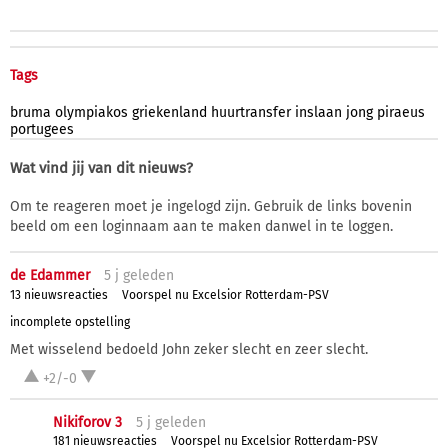
Tags
bruma
olympiakos
griekenland
huurtransfer
inslaan
jong
piraeus
portugees
Wat vind jij van dit nieuws?
Om te reageren moet je ingelogd zijn. Gebruik de links bovenin
beeld om een loginnaam aan te maken danwel in te loggen.
de Edammer
5 j
geleden
13 nieuwsreacties
Voorspel nu Excelsior Rotterdam-PSV
incomplete opstelling
Met wisselend bedoeld John zeker slecht en zeer slecht.
+2/-0
Nikiforov 3
5 j
geleden
181 nieuwsreacties
Voorspel nu Excelsior Rotterdam-PSV