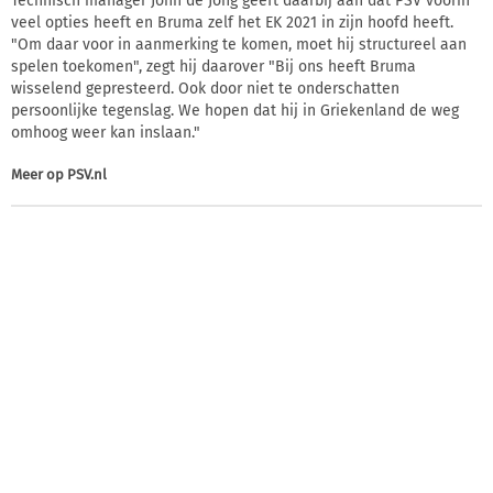
Technisch manager John de Jong geeft daarbij aan dat PSV voorin
veel opties heeft en Bruma zelf het EK 2021 in zijn hoofd heeft.
"Om daar voor in aanmerking te komen, moet hij structureel aan
spelen toekomen", zegt hij daarover "Bij ons heeft Bruma
wisselend gepresteerd. Ook door niet te onderschatten
persoonlijke tegenslag. We hopen dat hij in Griekenland de weg
omhoog weer kan inslaan."
Meer op
PSV.nl