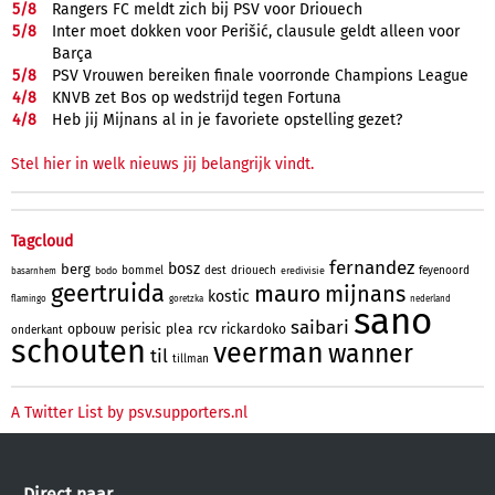
5/
8
Rangers FC meldt zich bij PSV voor Driouech
5/
8
Inter moet dokken voor Perišić, clausule geldt alleen voor
Barça
5/
8
PSV Vrouwen bereiken finale voorronde Champions League
4/
8
KNVB zet Bos op wedstrijd tegen Fortuna
4/
8
Heb jij Mijnans al in je favoriete opstelling gezet?
Stel hier in welk nieuws jij belangrijk vindt.
Tagcloud
fernandez
bosz
berg
bommel
dest
driouech
feyenoord
bodo
eredivisie
basarnhem
geertruida
mauro
mijnans
kostic
flamingo
goretzka
nederland
sano
saibari
rcv
opbouw
perisic
plea
rickardoko
onderkant
schouten
veerman
wanner
til
tillman
A Twitter List by psv.supporters.nl
Direct naar