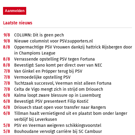
Laatste nieuws
9/
8
COLUMN: Dit is geen pech
9/
8
Nieuwe columnist voor PSV.supporters.nl
8/
8
Oppermachtige PSV Vrouwen dankzij hattrick Rijsbergen door
in Champions League
8/
8
Verrassende opstelling PSV tegen Fortuna
8/
8
Bevestigd: Sano komt per direct over van NEC
7/
8
Van Ginkel en Pröpper terug bij PSV
7/
8
Vermoedelijke opstelling PSV
7/
8
Tuchtzaak succesvol, Veerman mist alleen Fortuna
7/
8
Celta de Vigo mengt zich in strijd om Driouech
6/
8
Kalma loopt zware blessure op in Luxemburg
6/
8
Bevestigd: PSV presenteert Filip Kostić
6/
8
Driouech staat open voor transfer naar Rangers
6/
8
Tillman haalt vernietigend uit en plaatst bom onder langer
verblijf bij Leverkusen
5/
8
PSV en Veerman weigeren schikkingsvoorstel
5/
8
Bouhoudane vervolgt carrière bij SC Cambuur