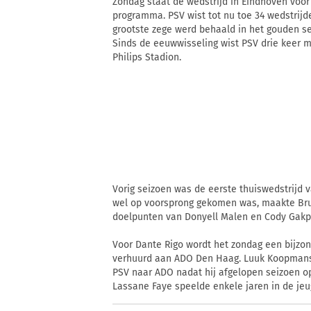
Zondag staat de wedstrijd in Eindhoven voor 
programma. PSV wist tot nu toe 34 wedstrijde
grootste zege werd behaald in het gouden sei
Sinds de eeuwwisseling wist PSV drie keer m
Philips Stadion.
Vorig seizoen was de eerste thuiswedstrijd
wel op voorsprong gekomen was, maakte Bruma
doelpunten van Donyell Malen en Cody Gakpo
Voor Dante Rigo wordt het zondag een bijzon
verhuurd aan ADO Den Haag. Luuk Koopmans 
PSV naar ADO nadat hij afgelopen seizoen o
Lassane Faye speelde enkele jaren in de jeu