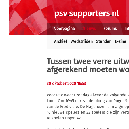
Voorpagina
Nieuws
Forums
In
Archief
Wedstrijden
Standen
E-zine
Tussen twee verre uitw
afgerekend moeten w
30 oktober 2020 16:53
Voor PSV wacht zondag alweer de volgende w
komt. Om 16:45 uur zal de ploeg van Roger 
van de Eredivisie. De Hagenezen zijn afgelop
16 nieuwe spelers en 22 spelers die zijn vert
te spelen tegen AZ.