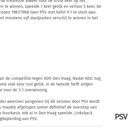
de Eredivisie alweer voor de 47ste keer op het
n te winnen, speelde 7 keer gelijk en verloor 5 keer. De
zoen 1987/1988 toen PSV met liefst 9-1 te sterk was.
et minstens vijf doelpunten verschil te winnen in het
 van de competitie tegen ADO Den Haag. Nadat ADO nog
 vlak voor rust gelijk. In de tweede helft zorgen
 voor de 3-1 overwinning.
der weerzien aangezien hij dit seizoen door PSV wordt
maakte afgelopen zomer definitief de overstap van
p huurbasis ook al in Den Haag speelde. Linksback
PSV
gdopleiding van PSV.