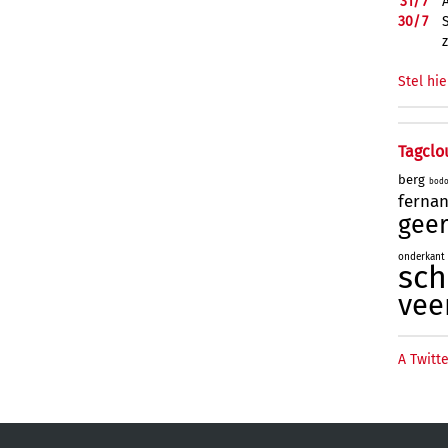
31/
7
30/
7
Stel hie
Tagclo
berg
bod
ferna
geer
onderkant
sc
vee
A Twitte