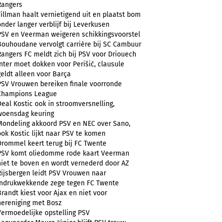
Rangers
Tillman haalt vernietigend uit en plaatst bom
onder langer verblijf bij Leverkusen
PSV en Veerman weigeren schikkingsvoorstel
Bouhoudane vervolgt carrière bij SC Cambuur
Rangers FC meldt zich bij PSV voor Driouech
Inter moet dokken voor Perišić, clausule
geldt alleen voor Barça
PSV Vrouwen bereiken finale voorronde
Champions League
Deal Kostic ook in stroomversnelling,
woensdag keuring
Mondeling akkoord PSV en NEC over Sano,
ook Kostic lijkt naar PSV te komen
Drommel keert terug bij FC Twente
PSV komt oliedomme rode kaart Veerman
niet te boven en wordt vernederd door AZ
Rijsbergen leidt PSV Vrouwen naar
indrukwekkende zege tegen FC Twente
Brandt kiest voor Ajax en niet voor
hereniging met Bosz
Vermoedelijke opstelling PSV