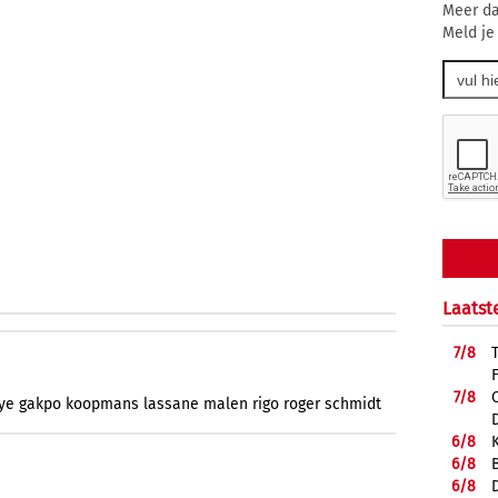
Meer da
Meld je
Laatst
7/
8
7/
8
ye
gakpo
koopmans
lassane
malen
rigo
roger
schmidt
6/
8
6/
8
6/
8