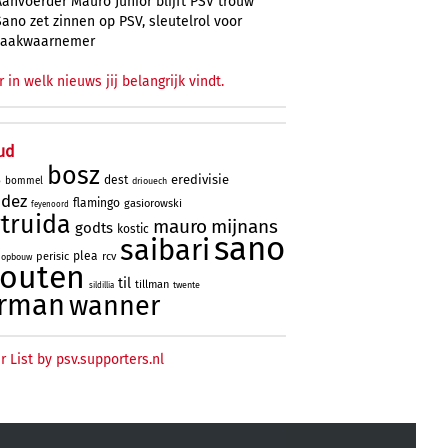
Aanvoerder Mauro Júnior blijft PSV trouw
Sano zet zinnen op PSV, sleutelrol voor
zaakwaarnemer
r in welk nieuws jij belangrijk vindt.
ud
bosz
eredivisie
dest
bommel
driouech
o
ndez
flamingo
gasiorowski
feyenoord
truida
mauro
mijnans
godts
kostic
sano
saibari
plea
perisic
rcv
opbouw
houten
til
tillman
twente
sildillia
rman
wanner
r List by psv.supporters.nl