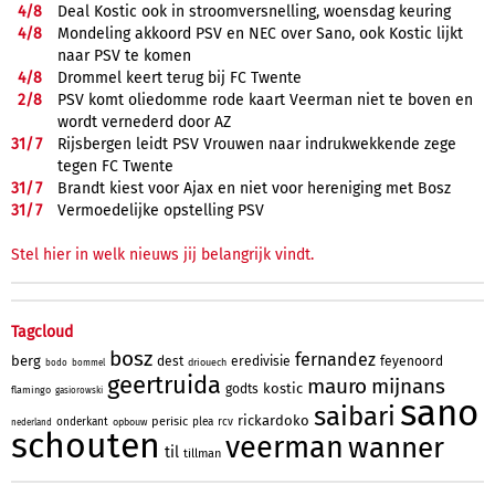
4/
8
Deal Kostic ook in stroomversnelling, woensdag keuring
4/
8
Mondeling akkoord PSV en NEC over Sano, ook Kostic lijkt
naar PSV te komen
4/
8
Drommel keert terug bij FC Twente
2/
8
PSV komt oliedomme rode kaart Veerman niet te boven en
wordt vernederd door AZ
31/
7
Rijsbergen leidt PSV Vrouwen naar indrukwekkende zege
tegen FC Twente
31/
7
Brandt kiest voor Ajax en niet voor hereniging met Bosz
31/
7
Vermoedelijke opstelling PSV
Stel hier in welk nieuws jij belangrijk vindt.
Tagcloud
bosz
fernandez
berg
dest
eredivisie
feyenoord
driouech
bodo
bommel
geertruida
mauro
mijnans
kostic
godts
flamingo
gasiorowski
sano
saibari
rickardoko
perisic
onderkant
plea
rcv
opbouw
nederland
schouten
veerman
wanner
til
tillman