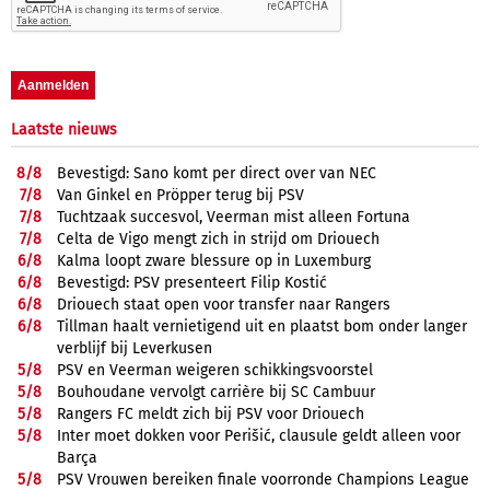
Laatste nieuws
8/
8
Bevestigd: Sano komt per direct over van NEC
7/
8
Van Ginkel en Pröpper terug bij PSV
7/
8
Tuchtzaak succesvol, Veerman mist alleen Fortuna
7/
8
Celta de Vigo mengt zich in strijd om Driouech
6/
8
Kalma loopt zware blessure op in Luxemburg
6/
8
Bevestigd: PSV presenteert Filip Kostić
6/
8
Driouech staat open voor transfer naar Rangers
6/
8
Tillman haalt vernietigend uit en plaatst bom onder langer
verblijf bij Leverkusen
5/
8
PSV en Veerman weigeren schikkingsvoorstel
5/
8
Bouhoudane vervolgt carrière bij SC Cambuur
5/
8
Rangers FC meldt zich bij PSV voor Driouech
5/
8
Inter moet dokken voor Perišić, clausule geldt alleen voor
Barça
5/
8
PSV Vrouwen bereiken finale voorronde Champions League