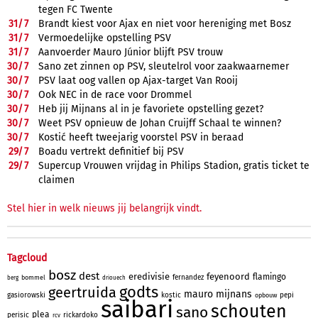
tegen FC Twente
31/
7
Brandt kiest voor Ajax en niet voor hereniging met Bosz
31/
7
Vermoedelijke opstelling PSV
31/
7
Aanvoerder Mauro Júnior blijft PSV trouw
30/
7
Sano zet zinnen op PSV, sleutelrol voor zaakwaarnemer
30/
7
PSV laat oog vallen op Ajax-target Van Rooij
30/
7
Ook NEC in de race voor Drommel
30/
7
Heb jij Mijnans al in je favoriete opstelling gezet?
30/
7
Weet PSV opnieuw de Johan Cruijff Schaal te winnen?
30/
7
Kostić heeft tweejarig voorstel PSV in beraad
29/
7
Boadu vertrekt definitief bij PSV
29/
7
Supercup Vrouwen vrijdag in Philips Stadion, gratis ticket te
claimen
Stel hier in welk nieuws jij belangrijk vindt.
Tagcloud
bosz
dest
eredivisie
feyenoord
flamingo
fernandez
bommel
berg
driouech
godts
geertruida
mauro
mijnans
gasiorowski
kostic
pepi
opbouw
saibari
schouten
sano
plea
perisic
rickardoko
rcv