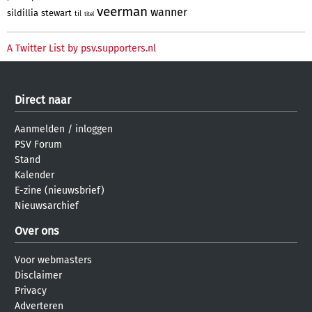
veerman
wanner
sildillia
stewart
til
titel
A Twitter List by psv.supporters.nl
Direct naar
Aanmelden
/
inloggen
PSV Forum
Stand
Kalender
E-zine (nieuwsbrief)
Nieuwsarchief
Over ons
Voor webmasters
Disclaimer
Privacy
Adverteren