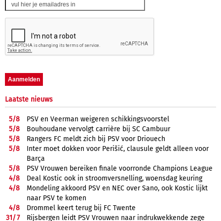
Laatste nieuws
5/
8
PSV en Veerman weigeren schikkingsvoorstel
5/
8
Bouhoudane vervolgt carrière bij SC Cambuur
5/
8
Rangers FC meldt zich bij PSV voor Driouech
5/
8
Inter moet dokken voor Perišić, clausule geldt alleen voor
Barça
5/
8
PSV Vrouwen bereiken finale voorronde Champions League
4/
8
Deal Kostic ook in stroomversnelling, woensdag keuring
4/
8
Mondeling akkoord PSV en NEC over Sano, ook Kostic lijkt
naar PSV te komen
4/
8
Drommel keert terug bij FC Twente
31/
7
Rijsbergen leidt PSV Vrouwen naar indrukwekkende zege