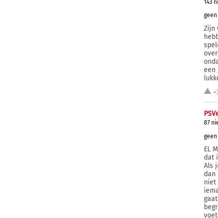
143 n
geen 
Zijn
hebb
spel
over
onda
een 
lukk
+
PSV
87 ni
geen 
EL M
dat 
Als 
dan 
niet
iema
gaat
begr
voet