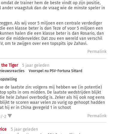
 omdat de trainer hem de beste vindt op zijn positie,
l ander vraagstuk dan de vraag wie de minste speler in
 zeggen. Als wij voor 5 miljoen een centrale verdediger
ie een klasse beter is dan Teze of voor 5 miljoen een
unnen halen die een klasse beter is dan Rosario, dan
voor die middenvelder. Dat zou een wereld van verschil
, om te zwijgen over een topspits ipv Zahavi.
Permalink
 the Tiger
5 j
aar
geleden
 nieuwsreacties
Voorspel nu PSV-Fortuna Sittard
opstelling
ke de laatste zin: volgens mij hebben we (in potentie)
top spits in ons midden. De laatste wedstrijden blijkt
die hele Zahavi overbodig is. Zeker als hij ook nog eens
 blijkt te scoren waar velen zo vurig op gehoopt hadden
t hij er in China geregeld 1 in schoot
Permalink
1/-2
ice
5 j
aar
geleden