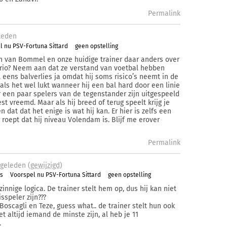
Permalink
leden
l nu PSV-Fortuna Sittard
geen opstelling
n van Bommel en onze huidige trainer daar anders over
rio? Neem aan dat ze verstand van voetbal hebben
el eens balverlies ja omdat hij soms risico’s neemt in de
 als het wel lukt wanneer hij een bal hard door een linie
 een paar spelers van de tegenstander zijn uitgespeeld
est vreemd. Maar als hij breed of terug speelt krijg je
n dat dat het enige is wat hij kan. Er hier is zelfs een
 roept dat hij niveau Volendam is. Blijf me erover
Permalink
geleden (
gewijzigd
)
s
Voorspel nu PSV-Fortuna Sittard
geen opstelling
innige logica. De trainer stelt hem op, dus hij kan niet
sspeler zijn???
 Boscagli en Teze, guess what.. de trainer stelt hun ook
t altijd iemand de minste zijn, al heb je 11
.