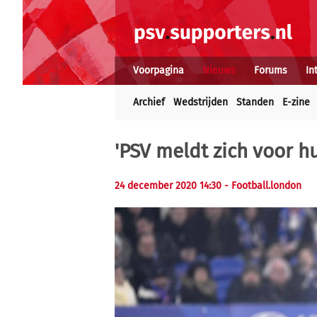
Voorpagina
Nieuws
Forums
In
Archief
Wedstrijden
Standen
E-zine
'PSV meldt zich voor h
24 december 2020 14:30
- Football.london