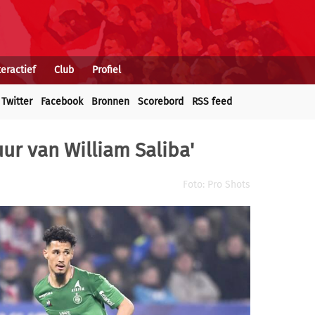
teractief
Club
Profiel
Twitter
Facebook
Bronnen
Scorebord
RSS feed
uur van William Saliba'
Foto: Pro Shots