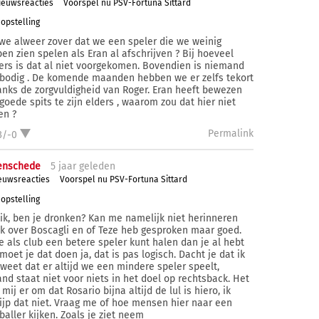
ieuwsreacties
Voorspel nu PSV-Fortuna Sittard
opstelling
 we alweer zover dat we een speler die we weinig
en zien spelen als Eran al afschrijven ? Bij hoeveel
ers is dat al niet voorgekomen. Bovendien is niemand
bodig . De komende maanden hebben we er zelfs tekort
nks de zorgvuldigheid van Roger. Eran heeft bewezen
goede spits te zijn elders , waarom zou dat hier niet
en ?
Permalink
3/-0
enschede
5 j
aar
geleden
euwsreacties
Voorspel nu PSV-Fortuna Sittard
opstelling
ik, ben je dronken? Kan me namelijk niet herinneren
ik over Boscagli en of Teze heb gesproken maar goed.
je als club een betere speler kunt halen dan je al hebt
moet je dat doen ja, dat is pas logisch. Dacht je dat ik
 weet dat er altijd we een mindere speler speelt,
nd staat niet voor niets in het doel op rechtsback. Het
 mij er om dat Rosario bijna altijd de lul is hiero, ik
ijp dat niet. Vraag me of hoe mensen hier naar een
baller kijken. Zoals je ziet neem