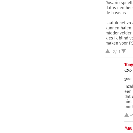
Rosario speelt
dat is een hee
de basis is.
Laat ik het zo
kunnen halen d
middenvelder k
kies ik blind 
maken voor PSV
+2/-1
Tony
6246
geen 
Inza
een 
dat 
niet
omda
+
Maur