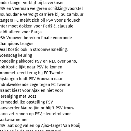
onder langer verblijf bij Leverkusen
PSV en Veerman weigeren schikkingsvoorstel
Bouhoudane vervolgt carrière bij SC Cambuur
Rangers FC meldt zich bij PSV voor Driouech
Inter moet dokken voor Perišić, clausule
geldt alleen voor Barça
PSV Vrouwen bereiken finale voorronde
Champions League
Deal Kostic ook in stroomversnelling,
woensdag keuring
Mondeling akkoord PSV en NEC over Sano,
ook Kostic lijkt naar PSV te komen
Drommel keert terug bij FC Twente
Rijsbergen leidt PSV Vrouwen naar
indrukwekkende zege tegen FC Twente
Brandt kiest voor Ajax en niet voor
hereniging met Bosz
Vermoedelijke opstelling PSV
Aanvoerder Mauro Júnior blijft PSV trouw
Sano zet zinnen op PSV, sleutelrol voor
zaakwaarnemer
PSV laat oog vallen op Ajax-target Van Rooij