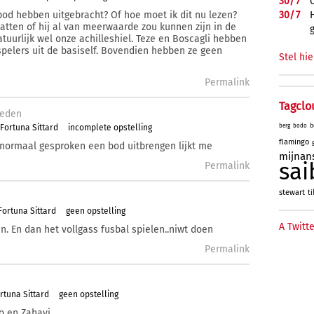
30/
7
30/
7
od hebben uitgebracht? Of hoe moet ik dit nu lezen?
atten of hij al van meerwaarde zou kunnen zijn in de
atuurlijk wel onze achilleshiel. Teze en Boscagli hebben
spelers uit de basiself. Bovendien hebben ze geen
Stel hie
Permalink
Tagclo
eden
b
Fortuna Sittard
incomplete opstelling
berg
bodo
flamingo
 normaal gesproken een bod uitbrengen lijkt me
mijnan
sai
Permalink
stewart
ti
ortuna Sittard
geen opstelling
A Twitte
n. En dan het vollgass fusbal spielen..niwt doen
Permalink
rtuna Sittard
geen opstelling
o en Zahavi.