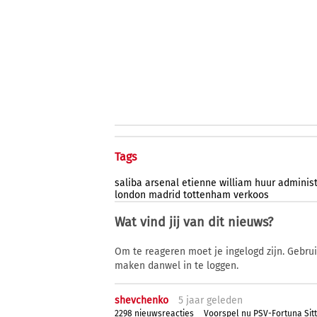
Tags
saliba
arsenal
etienne
william
huur
administ
london
madrid
tottenham
verkoos
Wat vind jij van dit nieuws?
Om te reageren moet je ingelogd zijn. Gebru
maken danwel in te loggen.
shevchenko
5 j
aar
geleden
2298 nieuwsreacties
Voorspel nu PSV-Fortuna Sit