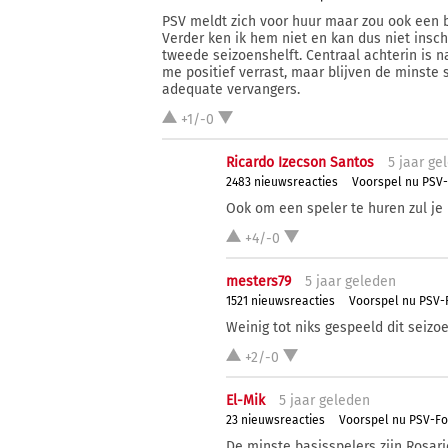
PSV meldt zich voor huur maar zou ook een b
Verder ken ik hem niet en kan dus niet insch
tweede seizoenshelft. Centraal achterin is n
me positief verrast, maar blijven de minste 
adequate vervangers.
+1/-0
Ricardo Izecson Santos
5 j
aar
gel
2483 nieuwsreacties
Voorspel nu PSV-
Ook om een speler te huren zul je
+4/-0
mesters79
5 j
aar
geleden
1521 nieuwsreacties
Voorspel nu PSV-F
Weinig tot niks gespeeld dit seizoe
+2/-0
El-Mik
5 j
aar
geleden
23 nieuwsreacties
Voorspel nu PSV-Fo
De minste basisspelers zijn Rosari