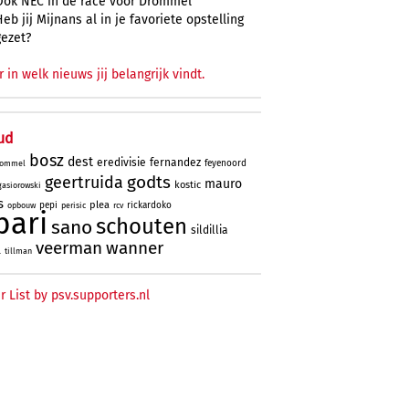
Ook NEC in de race voor Drommel
Heb jij Mijnans al in je favoriete opstelling
gezet?
r in welk nieuws jij belangrijk vindt.
ud
bosz
dest
eredivisie
fernandez
feyenoord
ommel
godts
geertruida
mauro
kostic
gasiorowski
s
plea
pepi
rickardoko
opbouw
perisic
rcv
bari
schouten
sano
sildillia
veerman
wanner
l
tillman
r List by psv.supporters.nl