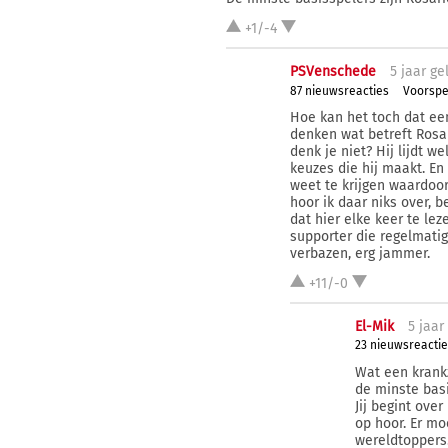
+1/-4
PSVenschede
5 j
aar
ge
87 nieuwsreacties
Voorspe
Hoe kan het toch dat ee
denken wat betreft Rosa
denk je niet? Hij lijdt w
keuzes die hij maakt. En
weet te krijgen waardoor
hoor ik daar niks over, b
dat hier elke keer te leze
supporter die regelmatig
verbazen, erg jammer.
+11/-0
El-Mik
5 j
aar
23 nieuwsreactie
Wat een krankz
de minste basi
Jij begint over
op hoor. Er moe
wereldtoppers