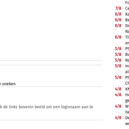
F
7/
8
Ce
6/
8
K
6/
8
Be
6/
8
D
R
6/
8
Ti
on
5/
8
P
5/
8
B
5/
8
R
5/
8
In
a
5/
8
P
C
w
uneken
4/
8
K
4/
8
He
g
4/
8
We
ik de links bovenin beeld om een loginnaam aan te
he
4/
8
De
w