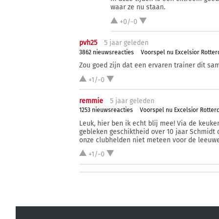
waar ze nu staan.
+0/-0
pvh25
5 j
aar
geleden
3862 nieuwsreacties
Voorspel nu Excelsior Rotte
Zou goed zijn dat een ervaren trainer dit s
+1/-0
remmie
5 j
aar
geleden
1253 nieuwsreacties
Voorspel nu Excelsior Rotte
Leuk, hier ben ik echt blij mee! Via de keuk
gebleken geschiktheid over 10 jaar Schmidt
onze clubhelden niet meteen voor de leeuwe
+1/-0