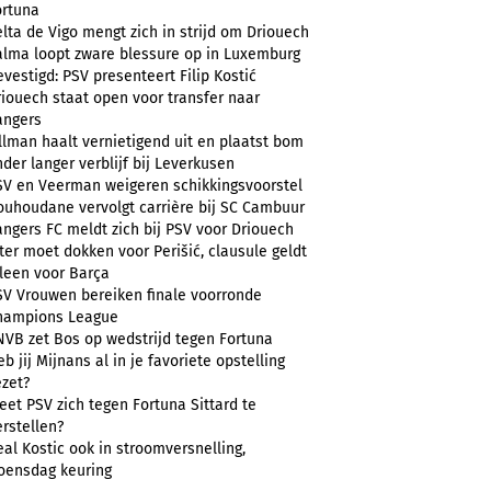
ortuna
lta de Vigo mengt zich in strijd om Driouech
alma loopt zware blessure op in Luxemburg
vestigd: PSV presenteert Filip Kostić
riouech staat open voor transfer naar
angers
llman haalt vernietigend uit en plaatst bom
der langer verblijf bij Leverkusen
SV en Veerman weigeren schikkingsvoorstel
ouhoudane vervolgt carrière bij SC Cambuur
angers FC meldt zich bij PSV voor Driouech
ter moet dokken voor Perišić, clausule geldt
lleen voor Barça
SV Vrouwen bereiken finale voorronde
hampions League
NVB zet Bos op wedstrijd tegen Fortuna
b jij Mijnans al in je favoriete opstelling
ezet?
et PSV zich tegen Fortuna Sittard te
rstellen?
al Kostic ook in stroomversnelling,
oensdag keuring