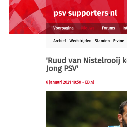
Voorpagina
Nieuws
Forums
In
Archief
Wedstrijden
Standen
E-zine
'Ruud van Nistelrooij
Jong PSV'
6 januari 2021 18:50
- ED.nl