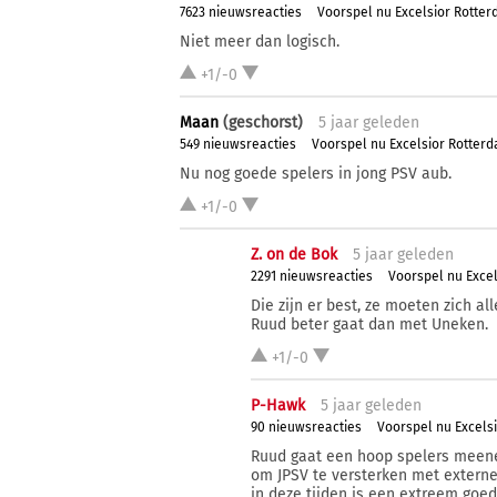
7623 nieuwsreacties
Voorspel nu Excelsior Rotte
Niet meer dan logisch.
+1/-0
Maan
(geschorst)
5 j
aar
geleden
549 nieuwsreacties
Voorspel nu Excelsior Rotter
Nu nog goede spelers in jong PSV aub.
+1/-0
Z. on de Bok
5 j
aar
geleden
2291 nieuwsreacties
Voorspel nu Exce
Die zijn er best, ze moeten zich 
Ruud beter gaat dan met Uneken.
+1/-0
P-Hawk
5 j
aar
geleden
90 nieuwsreacties
Voorspel nu Excels
Ruud gaat een hoop spelers meene
om JPSV te versterken met externe
in deze tijden is een extreem goed 