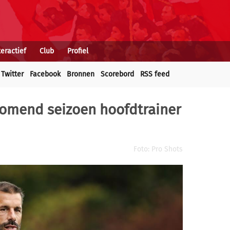
teractief
Club
Profiel
Twitter
Facebook
Bronnen
Scorebord
RSS feed
 komend seizoen hoofdtrainer
Foto: Pro Shots