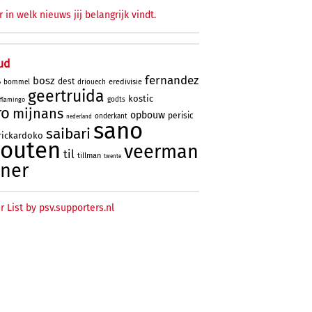
r in welk nieuws jij belangrijk vindt.
ud
fernandez
bosz
dest
eredivisie
bommel
driouech
o
geertruida
kostic
godts
flamingo
ro
mijnans
opbouw
perisic
onderkant
nederland
sano
saibari
rickardoko
houten
veerman
til
tillman
twente
ner
r List by psv.supporters.nl