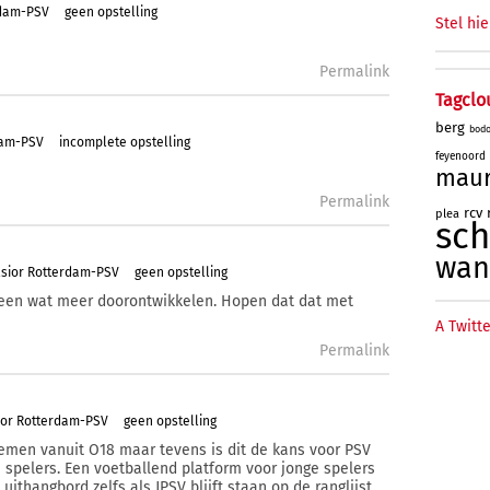
rdam-PSV
geen opstelling
Stel hie
Permalink
Tagclo
berg
bod
dam-PSV
incomplete opstelling
feyenoord
mau
Permalink
rcv
plea
sc
wan
lsior Rotterdam-PSV
geen opstelling
alleen wat meer doorontwikkelen. Hopen dat dat met
A Twitte
Permalink
ior Rotterdam-PSV
geen opstelling
men vanuit O18 maar tevens is dit de kans voor PSV
 spelers. Een voetballend platform voor jonge spelers
uithangbord zelfs als JPSV blijft staan op de ranglijst