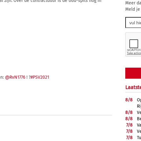
 zijn. Over de contractduur is de oud-spits nog in
Meer da
Meld je
on:
@RvN1776
! ?
#PSV2021
Laatst
8/
8
O
R
8/
8
V
8/
8
B
7/
8
Va
7/
8
V
7/
8
T