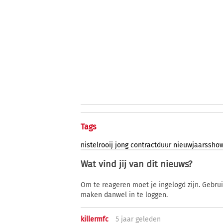
Tags
nistelrooij
jong
contractduur
nieuwjaarssho
Wat vind jij van dit nieuws?
Om te reageren moet je ingelogd zijn. Gebru
maken danwel in te loggen.
killermfc
5 j
aar
geleden