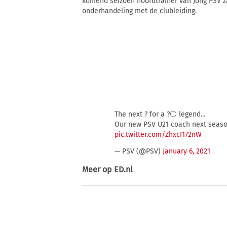
komend seizoen hoofdtrainer van Jong PSV zal
onderhandeling met de clubleiding.
The next ? for a ?⚪ legend...
Our new PSV U21 coach next seas
pic.twitter.com/ZhxcI172nW
— PSV (@PSV)
January 6, 2021
Meer op
ED.nl