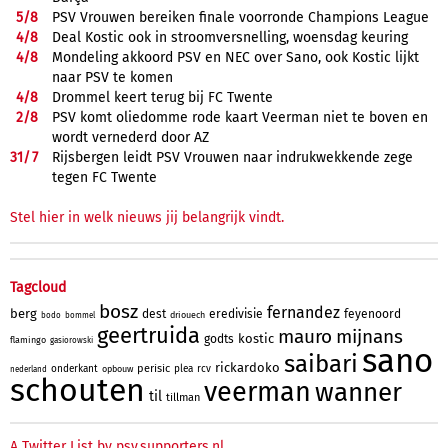
5/
8
PSV Vrouwen bereiken finale voorronde Champions League
4/
8
Deal Kostic ook in stroomversnelling, woensdag keuring
4/
8
Mondeling akkoord PSV en NEC over Sano, ook Kostic lijkt
naar PSV te komen
4/
8
Drommel keert terug bij FC Twente
2/
8
PSV komt oliedomme rode kaart Veerman niet te boven en
wordt vernederd door AZ
31/
7
Rijsbergen leidt PSV Vrouwen naar indrukwekkende zege
tegen FC Twente
Stel hier in welk nieuws jij belangrijk vindt.
Tagcloud
bosz
fernandez
berg
dest
eredivisie
feyenoord
driouech
bodo
bommel
geertruida
mauro
mijnans
kostic
godts
flamingo
gasiorowski
sano
saibari
rickardoko
perisic
onderkant
plea
rcv
opbouw
nederland
schouten
veerman
wanner
til
tillman
A Twitter List by psv.supporters.nl