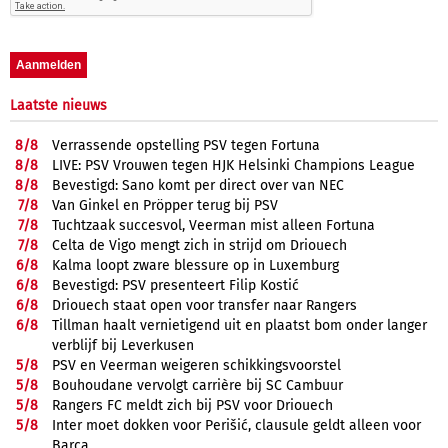
Laatste nieuws
8/
8
Verrassende opstelling PSV tegen Fortuna
8/
8
LIVE: PSV Vrouwen tegen HJK Helsinki Champions League
8/
8
Bevestigd: Sano komt per direct over van NEC
7/
8
Van Ginkel en Pröpper terug bij PSV
7/
8
Tuchtzaak succesvol, Veerman mist alleen Fortuna
7/
8
Celta de Vigo mengt zich in strijd om Driouech
6/
8
Kalma loopt zware blessure op in Luxemburg
6/
8
Bevestigd: PSV presenteert Filip Kostić
6/
8
Driouech staat open voor transfer naar Rangers
6/
8
Tillman haalt vernietigend uit en plaatst bom onder langer
verblijf bij Leverkusen
5/
8
PSV en Veerman weigeren schikkingsvoorstel
5/
8
Bouhoudane vervolgt carrière bij SC Cambuur
5/
8
Rangers FC meldt zich bij PSV voor Driouech
5/
8
Inter moet dokken voor Perišić, clausule geldt alleen voor
Barça