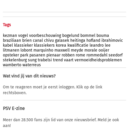
Tags
kezman
vogel
voorbeschouwing
bogelund
bommel
bouma
braziliaan
brien
canal
chivu
galasek
heitinga
hofland
ibrahimovic
kabel
klassieker
klassiekers
korea
kwalificatie
leandro
lee
litmanen
lobont
marquinho
maxwell
meyde
morale
ooijer
opsteker
park
pasanen
pienaar
robben
rome
rommedahl
seedorf
stekelenburg
sung
trabelsi
trend
vaart
vermoeidheidsproblemen
wamberto
waterreus
Wat vind jij van dit nieuws?
Om te reageren moet je eerst inloggen. Klik op de link
rechtsboven.
PSV E-zine
Meer dan 28.500 fans zijn lid van onze nieuwsbrief. Meld je ook
aan!