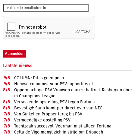
Laatste nieuws
9/
8
COLUMN: Dit is geen pech
9/
8
Nieuwe columnist voor PSV.supporters.nl
8/
8
Oppermachtige PSV Vrouwen dankzij hattrick Rijsbergen door
in Champions League
8/
8
Verrassende opstelling PSV tegen Fortuna
8/
8
Bevestigd: Sano komt per direct over van NEC
7/
8
Van Ginkel en Pröpper terug bij PSV
7/
8
Vermoedelijke opstelling PSV
7/
8
Tuchtzaak succesvol, Veerman mist alleen Fortuna
7/
8
Celta de Vigo mengt zich in strijd om Driouech