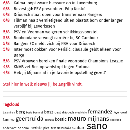
6/
8
Kalma loopt zware blessure op in Luxemburg
6/
8
Bevestigd: PSV presenteert Filip Kostić
6/
8
Driouech staat open voor transfer naar Rangers
6/
8
Tillman haalt vernietigend uit en plaatst bom onder langer
verblijf bij Leverkusen
5/
8
PSV en Veerman weigeren schikkingsvoorstel
5/
8
Bouhoudane vervolgt carrière bij SC Cambuur
5/
8
Rangers FC meldt zich bij PSV voor Driouech
5/
8
Inter moet dokken voor Perišić, clausule geldt alleen voor
Barça
5/
8
PSV Vrouwen bereiken finale voorronde Champions League
4/
8
KNVB zet Bos op wedstrijd tegen Fortuna
4/
8
Heb jij Mijnans al in je favoriete opstelling gezet?
Stel hier in welk nieuws jij belangrijk vindt.
Tagcloud
fernandez
berg
bosz
dest
driouech
feyenoord
bodo
bommel
eredivisie
basarnhem
mauro
mijnans
geertruida
kostic
flamingo
goretzka
nederland
sano
saibari
perisic
rcv
opbouw
plea
onderkant
rickardoko