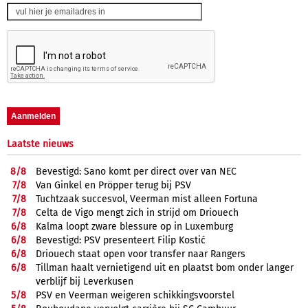
Laatste nieuws
8/
8
Bevestigd: Sano komt per direct over van NEC
7/
8
Van Ginkel en Pröpper terug bij PSV
7/
8
Tuchtzaak succesvol, Veerman mist alleen Fortuna
7/
8
Celta de Vigo mengt zich in strijd om Driouech
6/
8
Kalma loopt zware blessure op in Luxemburg
6/
8
Bevestigd: PSV presenteert Filip Kostić
6/
8
Driouech staat open voor transfer naar Rangers
6/
8
Tillman haalt vernietigend uit en plaatst bom onder langer
verblijf bij Leverkusen
5/
8
PSV en Veerman weigeren schikkingsvoorstel