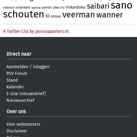
sano
saibari
rickardoko
perisic
onderkant
plea
rcv
opbouw
nederland
schouten
veerman
wanner
til
tillman
A Twitter List by psv.supporters.nl
Direct naar
Aanmelden
/
inloggen
PSV Forum
Stand
Kalender
E-zine (nieuwsbrief)
Nieuwsarchief
Over ons
Voor webmasters
Disclaimer