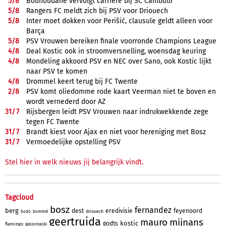
5/
8
Bouhoudane vervolgt carrière bij SC Cambuur
5/
8
Rangers FC meldt zich bij PSV voor Driouech
5/
8
Inter moet dokken voor Perišić, clausule geldt alleen voor
Barça
5/
8
PSV Vrouwen bereiken finale voorronde Champions League
4/
8
Deal Kostic ook in stroomversnelling, woensdag keuring
4/
8
Mondeling akkoord PSV en NEC over Sano, ook Kostic lijkt
naar PSV te komen
4/
8
Drommel keert terug bij FC Twente
2/
8
PSV komt oliedomme rode kaart Veerman niet te boven en
wordt vernederd door AZ
31/
7
Rijsbergen leidt PSV Vrouwen naar indrukwekkende zege
tegen FC Twente
31/
7
Brandt kiest voor Ajax en niet voor hereniging met Bosz
31/
7
Vermoedelijke opstelling PSV
Stel hier in welk nieuws jij belangrijk vindt.
Tagcloud
bosz
fernandez
berg
dest
eredivisie
feyenoord
driouech
bodo
bommel
geertruida
mauro
mijnans
kostic
godts
flamingo
gasiorowski