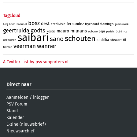
Tagcloud
bosz
dest
fernandez
eredivisie
flamingo
feyenoord
bommel
gasiorowski
berg
bodo
godts
geertruida
mijnans
mauro
kostic
plea
pepi
opbouw
perisic
rcv
saibari
schouten
sano
sildillia
stewart
til
rickardoko
veerman
wanner
tillman
A Twitter List by psv.supporters.nl
Direct naar
Aanmelden
/
inloggen
PSV Forum
Stand
Kalender
E-zine (nieuwsbrief)
Nieuwsarchief