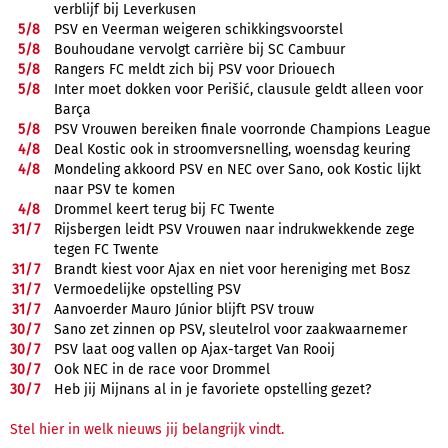
verblijf bij Leverkusen
5/
8
PSV en Veerman weigeren schikkingsvoorstel
5/
8
Bouhoudane vervolgt carrière bij SC Cambuur
5/
8
Rangers FC meldt zich bij PSV voor Driouech
5/
8
Inter moet dokken voor Perišić, clausule geldt alleen voor
Barça
5/
8
PSV Vrouwen bereiken finale voorronde Champions League
4/
8
Deal Kostic ook in stroomversnelling, woensdag keuring
4/
8
Mondeling akkoord PSV en NEC over Sano, ook Kostic lijkt
naar PSV te komen
4/
8
Drommel keert terug bij FC Twente
31/
7
Rijsbergen leidt PSV Vrouwen naar indrukwekkende zege
tegen FC Twente
31/
7
Brandt kiest voor Ajax en niet voor hereniging met Bosz
31/
7
Vermoedelijke opstelling PSV
31/
7
Aanvoerder Mauro Júnior blijft PSV trouw
30/
7
Sano zet zinnen op PSV, sleutelrol voor zaakwaarnemer
30/
7
PSV laat oog vallen op Ajax-target Van Rooij
30/
7
Ook NEC in de race voor Drommel
30/
7
Heb jij Mijnans al in je favoriete opstelling gezet?
Stel hier in welk nieuws jij belangrijk vindt.