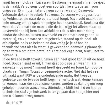
krijgt hij een blok van Lucassen, Beukema helemaal vrij en de goal
is gemaakt. Vervolgens doet een soortgelijke situatie zich voor
ongeveer 10 minuten later bij een corner, waarbij Daverveld
Veldmate dekt en Kreekels Beukema. De corner wordt geschoten
op Veldmate, die naar de eerste paal loopt, Daverveld maakt een
hele omweg om de spelersmenigte heen (kansloos!), Beukema die
weet dat Veldmate de man is die de bal krijgt let alleen maar op
Daverveld hoe hij hem kan afblokken (dit is niet meer nodig
omdat de afstand tussen Daverveld en Veldmate een goede 10
meter is), en Veldmate schiet geheelvrijstaand op de paal. Dit
afblokprincipe is zo bekend en dan vraag je je af hoe de
technische staf niet in staat is geweest een eenvoudig plannetje
op te zetten om dit te omzeilen. Echt heel erg slecht, terwijl het zo
bekend is.
In de tweede helft tovert Uneken een heel groot konijn uit de hoge
hoed: Doudah gaat er uit, Timan gaat op 6 spelen waar hij als
aanvaller nog nooit 1 minuut heeft gespeeld en Toure komt op de
plaats van Timan. Totaal onbegrijpelijke actie. Niet dat het veel
uitmaakt want JPSV is de onderliggende partij. Het tweede
gedeelte van de tweede helft beginnen er toch wat kleine kansjes
te komen, maar die spaarzame kanjes worden vakkundig om zeep
geholpen door de aanvallers. Uiteindelijk blijft het 1-0 en had de
technische staf zijn huiswerk beter gedaan dan had je hier met
een 0-0 kunnen wegkomen.
+1/-0