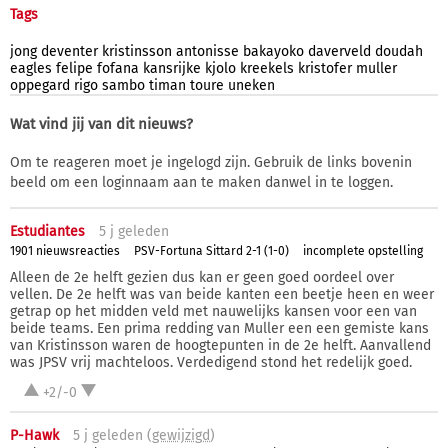
Tags
jong
deventer
kristinsson
antonisse
bakayoko
daverveld
doudah
eagles
felipe
fofana
kansrijke
kjolo
kreekels
kristofer
muller
oppegard
rigo
sambo
timan
toure
uneken
Wat vind jij van dit nieuws?
Om te reageren moet je ingelogd zijn. Gebruik de links bovenin
beeld om een loginnaam aan te maken danwel in te loggen.
Estudiantes
5 j
geleden
1901 nieuwsreacties
PSV-Fortuna Sittard 2-1 (1-0)
incomplete opstelling
Alleen de 2e helft gezien dus kan er geen goed oordeel over
vellen. De 2e helft was van beide kanten een beetje heen en weer
getrap op het midden veld met nauwelijks kansen voor een van
beide teams. Een prima redding van Muller een een gemiste kans
van Kristinsson waren de hoogtepunten in de 2e helft. Aanvallend
was JPSV vrij machteloos. Verdedigend stond het redelijk goed.
+2/-0
P-Hawk
5 j
geleden (
gewijzigd
)