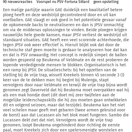
90 nieuwsreacties
Voorspel nu PSV-Fortuna Sittard
geen opstelling
Een matige partijtje waarin GAE duidelijk een kwalitatief betere
ploeg heeft en deze wedstrijd gecontroleerd door en uit kan
voetballen. GAE slaagt er ook goed in het potentiele gevaar vanaf
de opkomende backs te neutraliseren en dan is JPSV onmachtig
om via de middenas oplossingen te vinden. Beide ploegen krijgen
nauwelijks hele goede kansen, maar JPSV verliest de wedstrijd uit
standaard situaties. GAE heeft een veel scorende achterhoede, die
tegen JPSV ook weer effectief is. Hieruit blijkt ook dat door de
technische staf geen moeite is gedaan te analyseren hoe dat kan
en dat is PSV onwaardig. Het concept is redelijk simpel: de ballen
worden gespeeld op Beukema of Veldmate en de rest proberen de
lopende verdedigende mensen te blokken. Organisatorisch is het
een ramp bij JPSV. De situatieschets: bij het opzetten van de
stelling bij de vrije trap, wisselt Kreekels binnen 45 seconde 3 (!)
keer van de te dekken man: hij begint bij Mulenga, stapt
vervolgens door naar Veldmate en terwijl de vrije trap bijna wordt
genomen zegt Daverveld dat hij Beukema moet overpakken wat hij
als een mak hondje doet (dit doet mij zeer twijfelen aan de
mogelijke leiderschapsskills die hij zou moeten gaan ontwikkelen
dit en volgend seizoen, maar dat terzijde). Beukema kan het niet
veel schelen maar geeft met gebaren (twee armen gekruisd voor
de borst) aan dat Lucassen als het blok moet fungeren. Sambo die
Lucassen dekt ziet dat niet. Vervolgens wordt de vrije trap
genomen, loopt Beukema ongehinderd door richting de eerste
paal, moet Kreekels zich door een spelersmenigte worstelen en