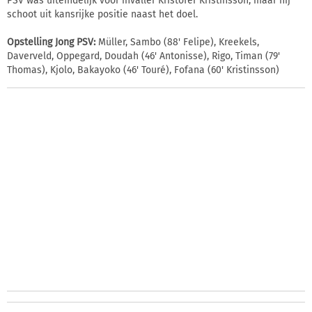
PSV was uiteindelijk voor invaller Kristofer Kristinsson, maar hij
schoot uit kansrijke positie naast het doel.
Opstelling Jong PSV:
Müller, Sambo (88' Felipe), Kreekels,
Daverveld, Oppegard, Doudah (46' Antonisse), Rigo, Timan (79'
Thomas), Kjolo, Bakayoko (46' Touré), Fofana (60' Kristinsson)