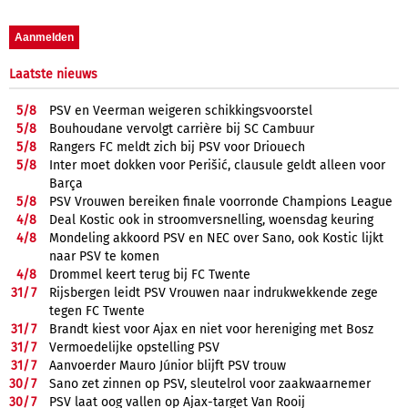
Laatste nieuws
5/
8
PSV en Veerman weigeren schikkingsvoorstel
5/
8
Bouhoudane vervolgt carrière bij SC Cambuur
5/
8
Rangers FC meldt zich bij PSV voor Driouech
5/
8
Inter moet dokken voor Perišić, clausule geldt alleen voor
Barça
5/
8
PSV Vrouwen bereiken finale voorronde Champions League
4/
8
Deal Kostic ook in stroomversnelling, woensdag keuring
4/
8
Mondeling akkoord PSV en NEC over Sano, ook Kostic lijkt
naar PSV te komen
4/
8
Drommel keert terug bij FC Twente
31/
7
Rijsbergen leidt PSV Vrouwen naar indrukwekkende zege
tegen FC Twente
31/
7
Brandt kiest voor Ajax en niet voor hereniging met Bosz
31/
7
Vermoedelijke opstelling PSV
31/
7
Aanvoerder Mauro Júnior blijft PSV trouw
30/
7
Sano zet zinnen op PSV, sleutelrol voor zaakwaarnemer
30/
7
PSV laat oog vallen op Ajax-target Van Rooij