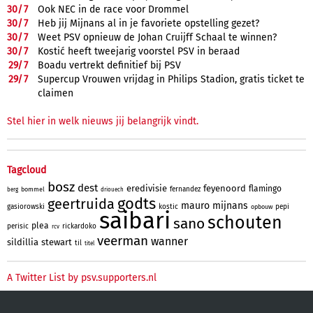
30/
7
Ook NEC in de race voor Drommel
30/
7
Heb jij Mijnans al in je favoriete opstelling gezet?
30/
7
Weet PSV opnieuw de Johan Cruijff Schaal te winnen?
30/
7
Kostić heeft tweejarig voorstel PSV in beraad
29/
7
Boadu vertrekt definitief bij PSV
29/
7
Supercup Vrouwen vrijdag in Philips Stadion, gratis ticket te
claimen
Stel hier in welk nieuws jij belangrijk vindt.
Tagcloud
bosz
dest
eredivisie
feyenoord
flamingo
fernandez
bommel
berg
driouech
godts
geertruida
mauro
mijnans
gasiorowski
kostic
pepi
opbouw
saibari
schouten
sano
plea
perisic
rickardoko
rcv
veerman
wanner
sildillia
stewart
til
titel
A Twitter List by psv.supporters.nl